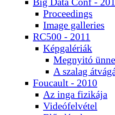
Big Da­ta Conf - 20
Pro­ce­e­dings
Image gal­le­ri­es
RC500 - 2011
Kép­ga­lé­ri­ák
Meg­nyi­tó ün­ne
A sza­lag át­vá­gá
Fo­u­ca­ult - 2010
Az in­ga fi­zi­ká­ja
Vi­de­ó­fel­vé­tel