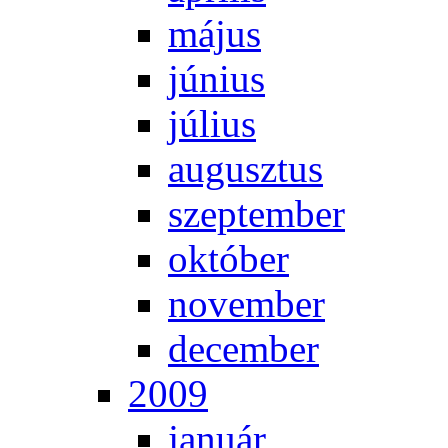
má­jus
jú­ni­us
jú­li­us
au­gusz­tus
szep­tem­ber
ok­tó­ber
no­vem­ber
de­cem­ber
2009
ja­nu­ár