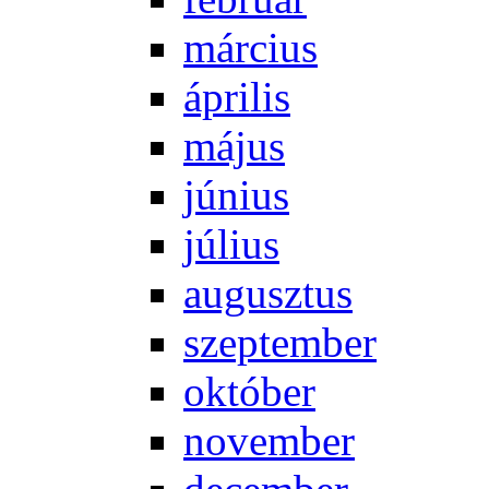
már­ci­us
áp­ri­lis
má­jus
jú­ni­us
jú­li­us
au­gusz­tus
szep­tem­ber
ok­tó­ber
no­vem­ber