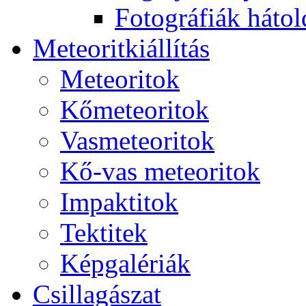
Fo­tog­rá­fi­ák hát­ol­
Me­te­o­rit­ki­ál­lí­tás
Me­te­o­ri­tok
Kő­me­te­o­ri­tok
Vas­me­te­o­ri­tok
Kő-vas me­te­o­ri­tok
Imp­ak­ti­tok
Tek­ti­tek
Kép­ga­lé­ri­ák
Csil­la­gá­szat