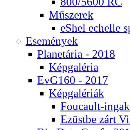
800/5600 RC
Mű­sze­rek
eS­hel echel­le s
Ese­mé­nyek
Pla­ne­tá­ria - 2018
Kép­ga­lé­ria
EvG160 - 2017
Kép­ga­lé­ri­ák
Fo­u­ca­ult-in­ga­kí
Ezüst­be zárt Vi