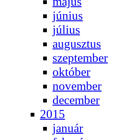
má­jus
jú­ni­us
jú­li­us
au­gusz­tus
szep­tem­ber
ok­tó­ber
no­vem­ber
de­cem­ber
2015
ja­nu­ár