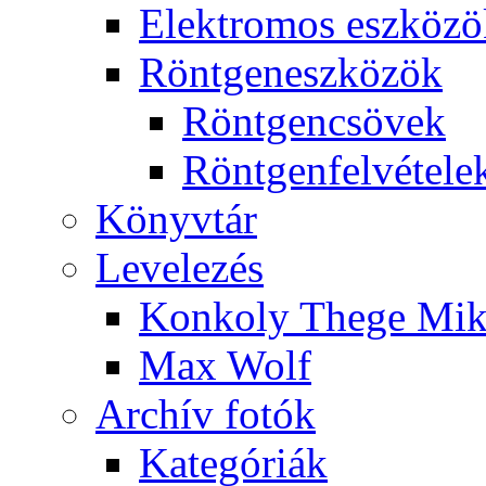
Elekt­ro­mos esz­kö­z
Rönt­gen­esz­kö­zök
Rönt­gen­csö­vek
Rönt­gen­fel­vé­te­le
Könyv­tár
Le­ve­le­zés
Kon­koly The­ge Mik­
Max Wolf
Ar­chív fo­tók
Ka­te­gó­ri­ák