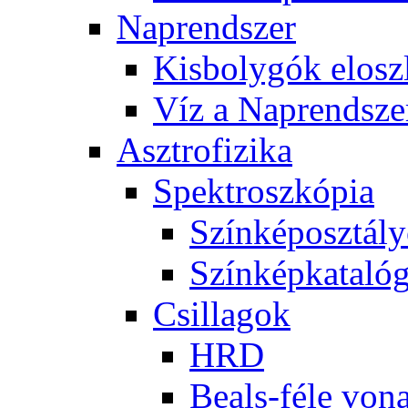
Nap­rend­szer
Kis­boly­gók el­osz­
Víz a Nap­rend­sze
Aszt­ro­fi­zi­ka
Spekt­rosz­kó­pia
Szín­kép­osz­tá­l
Szín­kép­ka­ta­ló­
Csil­la­gok
HRD
Be­als-fé­le vo­na