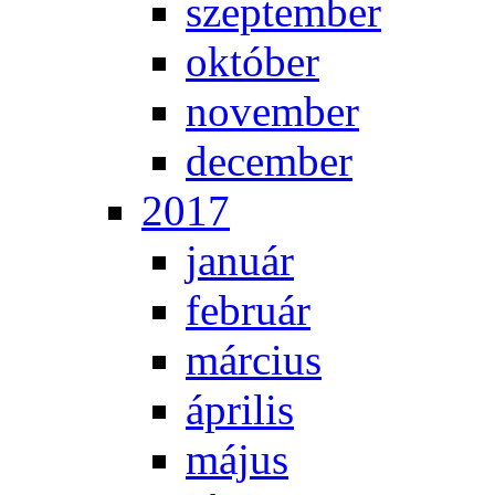
szep­tem­ber
ok­tó­ber
no­vem­ber
de­cem­ber
2017
ja­nu­ár
feb­ru­ár
már­ci­us
áp­ri­lis
má­jus