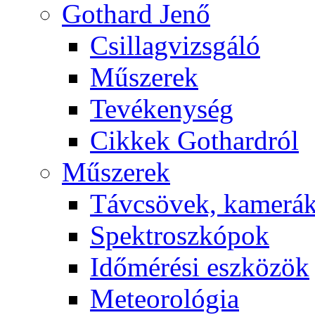
Got­hard Je­nő
Csil­lag­vizs­gá­ló
Mű­sze­rek
Te­vé­keny­ség
Cik­kek Got­hard­ról
Mű­sze­rek
Táv­csö­vek, ka­me­rá
Spekt­rosz­kó­pok
Idő­mé­ré­si esz­kö­zök
Me­te­o­ro­ló­gia