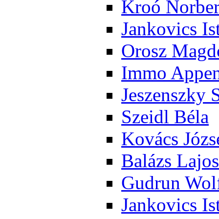
Kroó Nor­ber
Jan­ko­vics Is
Orosz Mag­do
Im­mo Ap­pen­
Je­szensz­ky 
Szeidl Bé­la
Ko­vács Jó­zs
Ba­lázs La­jos
Gud­run Wolf
Jan­ko­vics Is