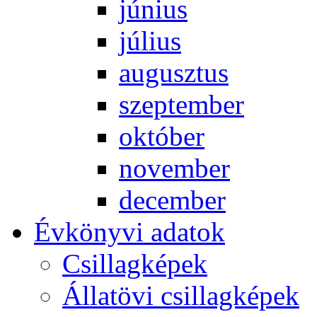
jú­ni­us
jú­li­us
au­gusz­tus
szep­tem­ber
ok­tó­ber
no­vem­ber
de­cem­ber
Év­köny­vi ada­tok
Csil­lag­ké­pek
Ál­lat­övi csil­lag­ké­pek