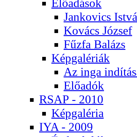
Elő­adá­sok
Jan­ko­vics Ist­v
Ko­vács Jó­zsef
Fűz­fa Ba­lázs
Kép­ga­lé­ri­ák
Az in­ga in­dí­tá­
Elő­adók
RSAP - 2010
Kép­ga­lé­ria
IYA - 2009