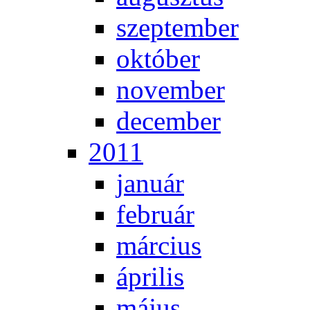
szep­tem­ber
ok­tó­ber
no­vem­ber
de­cem­ber
2011
ja­nu­ár
feb­ru­ár
már­ci­us
áp­ri­lis
má­jus