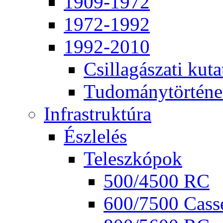
1909-1972
1972-1992
1992-2010
Csil­la­gá­sza­ti ku­ta
Tu­do­mány­tör­té­ne
Inf­ra­struk­tú­ra
Ész­le­lés
Te­lesz­kó­pok
500/4500 RC
600/7500 Cas­se