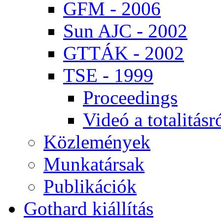
GFM - 2006
Sun AJC - 2002
GT­TÁK - 2002
TSE - 1999
Pro­ce­e­dings
Vi­deó a to­ta­li­tás­r
Köz­le­mé­nyek
Mun­ka­tár­sak
Pub­li­ká­ci­ók
Got­hard ki­ál­lí­tás