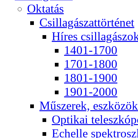
Ok­ta­tás
Csil­la­gá­szat­tör­té­net
Hí­res csil­la­gá­szo
1401-1700
1701-1800
1801-1900
1901-2000
Mű­sze­rek, esz­kö­zök
Op­ti­kai te­lesz­kó­
Echel­le spekt­rosz­