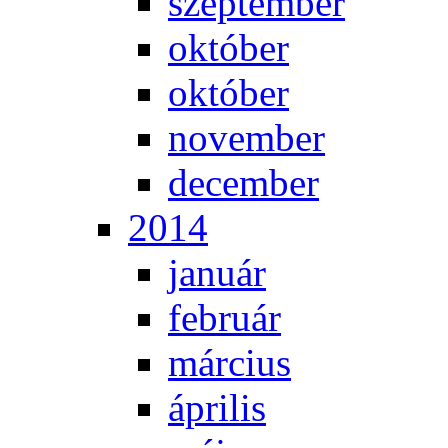
szep­tem­ber
ok­tó­ber
ok­tó­ber
no­vem­ber
de­cem­ber
2014
ja­nu­ár
feb­ru­ár
már­ci­us
áp­ri­lis