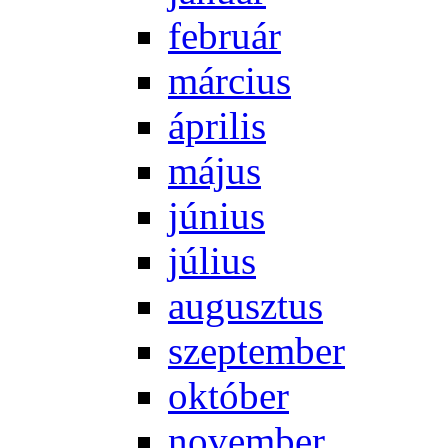
feb­ru­ár
már­ci­us
áp­ri­lis
má­jus
jú­ni­us
jú­li­us
au­gusz­tus
szep­tem­ber
ok­tó­ber
no­vem­ber