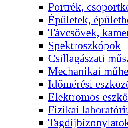
Port­rék, cso­port­k
Épü­le­tek, épü­let­b
Táv­csö­vek, ka­me­
Spekt­rosz­kó­pok
Csil­la­gá­sza­ti mű­
Me­cha­ni­kai mű­h
Idő­mé­ré­si esz­kö­
Elekt­ro­mos esz­kö
Fi­zi­kai la­bo­ra­tó­r
Tag­díj­bi­zony­la­to