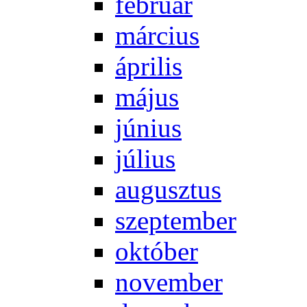
feb­ru­ár
már­ci­us
áp­ri­lis
má­jus
jú­ni­us
jú­li­us
au­gusz­tus
szep­tem­ber
ok­tó­ber
no­vem­ber