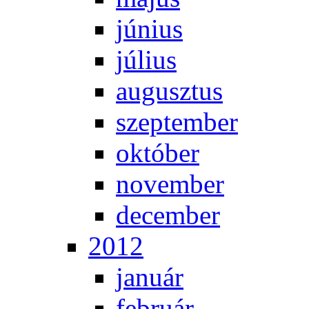
jú­ni­us
jú­li­us
au­gusz­tus
szep­tem­ber
ok­tó­ber
no­vem­ber
de­cem­ber
2012
ja­nu­ár
feb­ru­ár