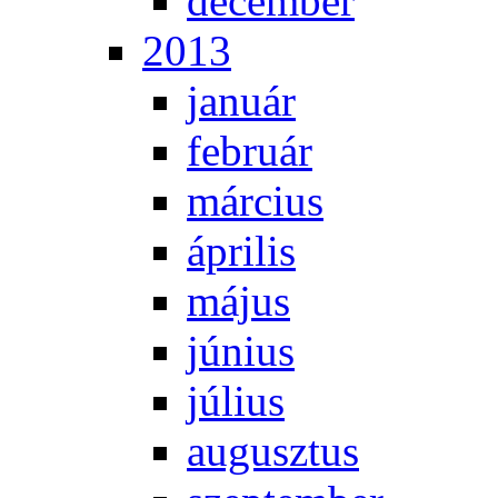
de­cem­ber
2013
ja­nu­ár
feb­ru­ár
már­ci­us
áp­ri­lis
má­jus
jú­ni­us
jú­li­us
au­gusz­tus