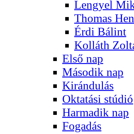
Len­gyel Mik
Tho­mas Hen
Ér­di Bá­lint
Kol­láth Zol­
El­ső nap
Má­so­dik nap
Ki­rán­du­lás
Ok­ta­tá­si stú­dió
Har­ma­dik nap
Fo­ga­dás