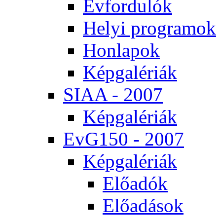
Év­for­du­lók
He­lyi prog­ra­mok
Hon­la­pok
Kép­ga­lé­ri­ák
SI­AA - 2007
Kép­ga­lé­ri­ák
EvG150 - 2007
Kép­ga­lé­ri­ák
Elő­adók
Elő­adá­sok