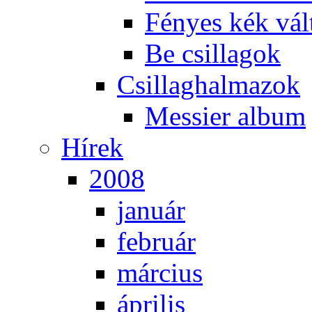
Fé­nyes kék vál­
Be csil­la­gok
Csil­lag­hal­ma­zok
Mes­si­er al­bum
Hí­rek
2008
ja­nu­ár
feb­ru­ár
már­ci­us
áp­ri­lis