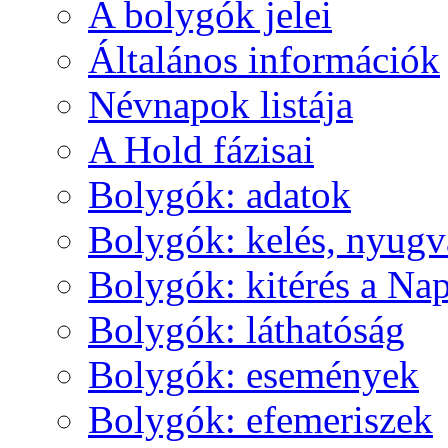
A boly­gók je­lei
Ál­ta­lá­nos in­for­má­ci­ók
Név­na­pok lis­tá­ja
A Hold fá­zi­sai
Boly­gók: ada­tok
Boly­gók: ke­lés, nyug­v
Boly­gók: ki­té­rés a Nap
Boly­gók: lát­ha­tó­ság
Boly­gók: ese­mé­nyek
Boly­gók: efe­me­ri­szek