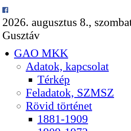
2026. au­gusz­tus 8., szom­ba
Gusz­táv
GAO MKK
Ada­tok, kap­cso­lat
Tér­kép
Fel­ada­tok, SZMSZ
Rö­vid tör­té­net
1881-1909