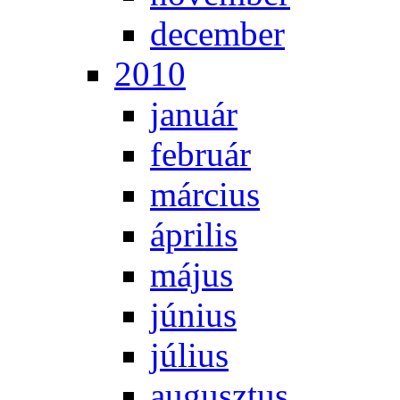
de­cem­ber
2010
ja­nu­ár
feb­ru­ár
már­ci­us
áp­ri­lis
má­jus
jú­ni­us
jú­li­us
au­gusz­tus