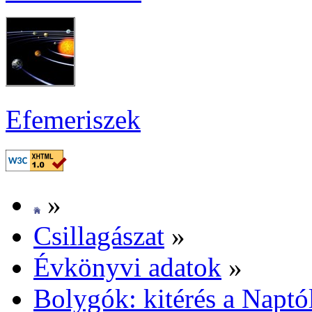
Efe­me­ri­szek
»
Csil­la­gá­szat
»
Év­köny­vi ada­tok
»
Boly­gók: ki­té­rés a Nap­tó