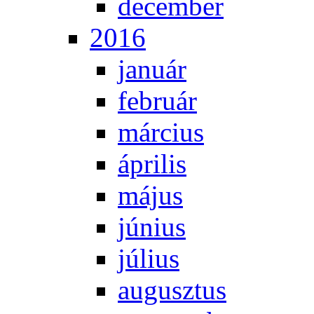
de­cem­ber
2016
ja­nu­ár
feb­ru­ár
már­ci­us
áp­ri­lis
má­jus
jú­ni­us
jú­li­us
au­gusz­tus