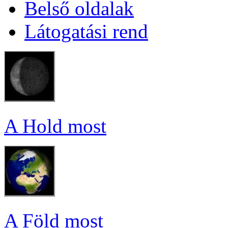
Bel­ső ol­da­lak
Lá­to­ga­tá­si rend
A Hold most
A Föld most