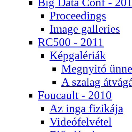
Big Da­ta Conf - 20
Pro­ce­e­dings
Image gal­le­ri­es
RC500 - 2011
Kép­ga­lé­ri­ák
Meg­nyi­tó ün­ne
A sza­lag át­vá­gá
Fo­u­ca­ult - 2010
Az in­ga fi­zi­ká­ja
Vi­de­ó­fel­vé­tel