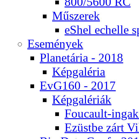
800/5600 RC
Mű­sze­rek
eS­hel echel­le s
Ese­mé­nyek
Pla­ne­tá­ria - 2018
Kép­ga­lé­ria
EvG160 - 2017
Kép­ga­lé­ri­ák
Fo­u­ca­ult-in­ga­kí
Ezüst­be zárt Vi