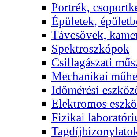
Port­rék, cso­port­k
Épü­le­tek, épü­let­b
Táv­csö­vek, ka­me­
Spekt­rosz­kó­pok
Csil­la­gá­sza­ti mű­
Me­cha­ni­kai mű­h
Idő­mé­ré­si esz­kö­
Elekt­ro­mos esz­kö
Fi­zi­kai la­bo­ra­tó­r
Tag­díj­bi­zony­la­to