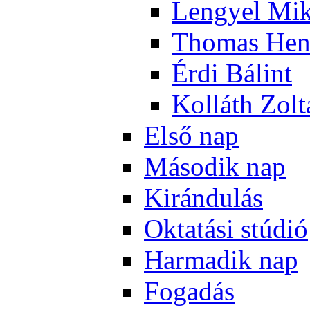
Len­gyel Mik
Tho­mas Hen
Ér­di Bá­lint
Kol­láth Zol­
El­ső nap
Má­so­dik nap
Ki­rán­du­lás
Ok­ta­tá­si stú­dió
Har­ma­dik nap
Fo­ga­dás