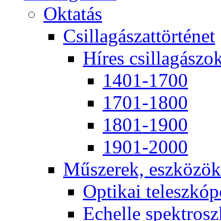
Ok­ta­tás
Csil­la­gá­szat­tör­té­net
Hí­res csil­la­gá­szo
1401-1700
1701-1800
1801-1900
1901-2000
Mű­sze­rek, esz­kö­zök
Op­ti­kai te­lesz­kó­
Echel­le spekt­rosz­