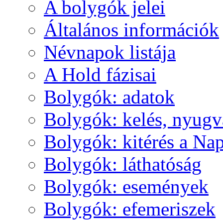
A boly­gók je­lei
Ál­ta­lá­nos in­for­má­ci­ók
Név­na­pok lis­tá­ja
A Hold fá­zi­sai
Boly­gók: ada­tok
Boly­gók: ke­lés, nyug­v
Boly­gók: ki­té­rés a Nap
Boly­gók: lát­ha­tó­ság
Boly­gók: ese­mé­nyek
Boly­gók: efe­me­ri­szek