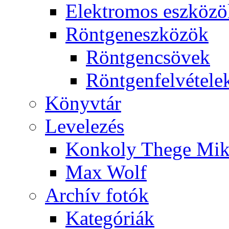
Elekt­ro­mos esz­kö­z
Rönt­gen­esz­kö­zök
Rönt­gen­csö­vek
Rönt­gen­fel­vé­te­le
Könyv­tár
Le­ve­le­zés
Kon­koly The­ge Mik­
Max Wolf
Ar­chív fo­tók
Ka­te­gó­ri­ák