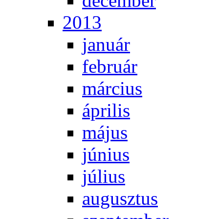
de­cem­ber
2013
ja­nu­ár
feb­ru­ár
már­ci­us
áp­ri­lis
má­jus
jú­ni­us
jú­li­us
au­gusz­tus