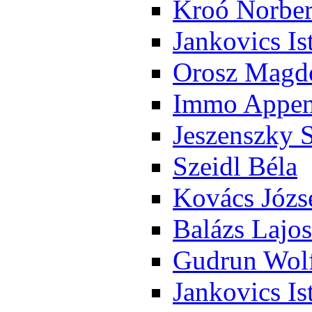
Kroó Nor­ber
Jan­ko­vics Is
Orosz Mag­do
Im­mo Ap­pen­
Je­szensz­ky 
Szeidl Bé­la
Ko­vács Jó­zs
Ba­lázs La­jos
Gud­run Wolf
Jan­ko­vics Is