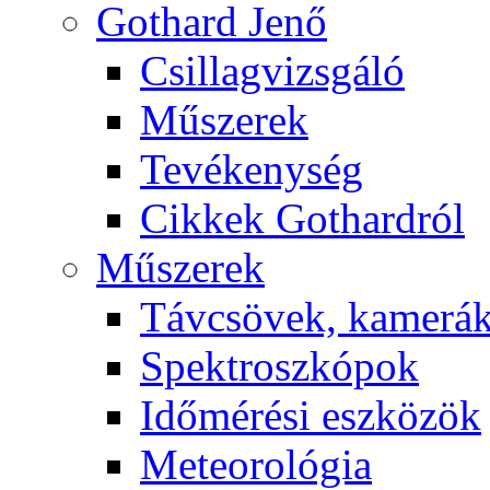
Got­hard Je­nő
Csil­lag­vizs­gá­ló
Mű­sze­rek
Te­vé­keny­ség
Cik­kek Got­hard­ról
Mű­sze­rek
Táv­csö­vek, ka­me­rá
Spekt­rosz­kó­pok
Idő­mé­ré­si esz­kö­zök
Me­te­o­ro­ló­gia