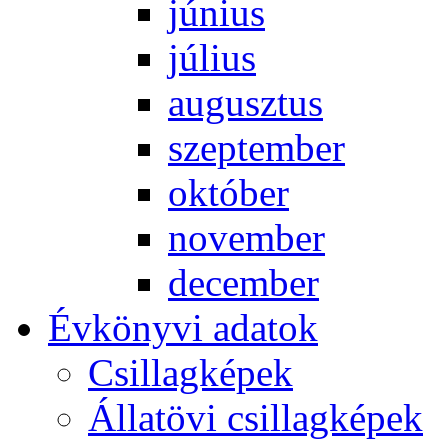
jú­ni­us
jú­li­us
au­gusz­tus
szep­tem­ber
ok­tó­ber
no­vem­ber
de­cem­ber
Év­köny­vi ada­tok
Csil­lag­ké­pek
Ál­lat­övi csil­lag­ké­pek