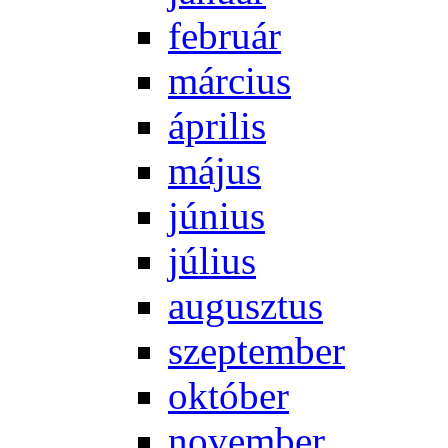
feb­ru­ár
már­ci­us
áp­ri­lis
má­jus
jú­ni­us
jú­li­us
au­gusz­tus
szep­tem­ber
ok­tó­ber
no­vem­ber