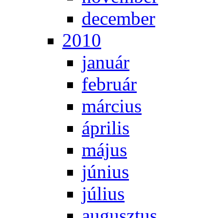
de­cem­ber
2010
ja­nu­ár
feb­ru­ár
már­ci­us
áp­ri­lis
má­jus
jú­ni­us
jú­li­us
au­gusz­tus