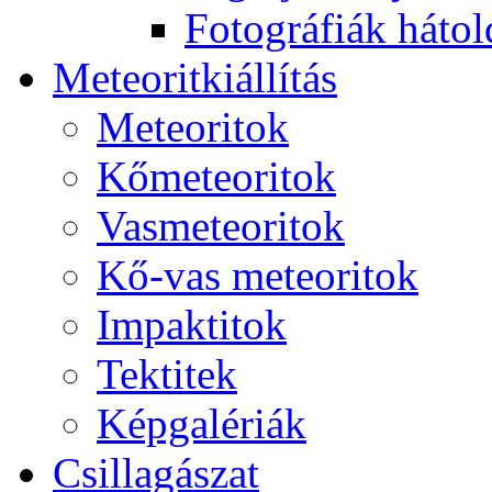
Fo­tog­rá­fi­ák hát­ol­
Me­te­o­rit­ki­ál­lí­tás
Me­te­o­ri­tok
Kő­me­te­o­ri­tok
Vas­me­te­o­ri­tok
Kő-vas me­te­o­ri­tok
Imp­ak­ti­tok
Tek­ti­tek
Kép­ga­lé­ri­ák
Csil­la­gá­szat