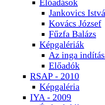
Elő­adá­sok
Jan­ko­vics Ist­v
Ko­vács Jó­zsef
Fűz­fa Ba­lázs
Kép­ga­lé­ri­ák
Az in­ga in­dí­tá­
Elő­adók
RSAP - 2010
Kép­ga­lé­ria
IYA - 2009