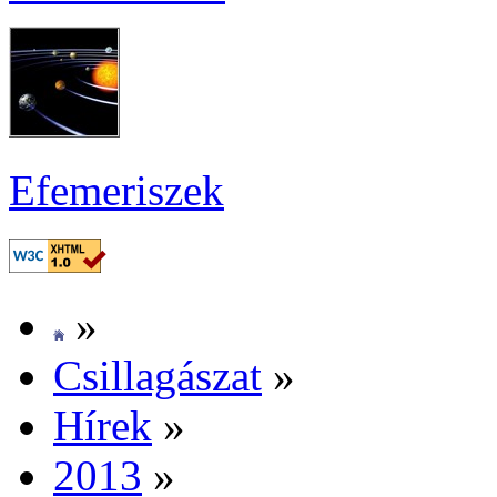
Efe­me­ri­szek
»
Csil­la­gá­szat
»
Hí­rek
»
2013
»