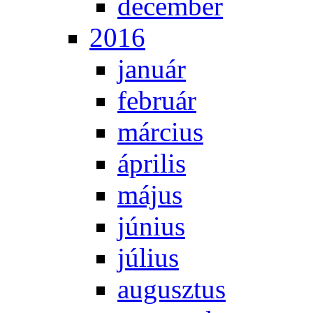
de­cem­ber
2016
ja­nu­ár
feb­ru­ár
már­ci­us
áp­ri­lis
má­jus
jú­ni­us
jú­li­us
au­gusz­tus