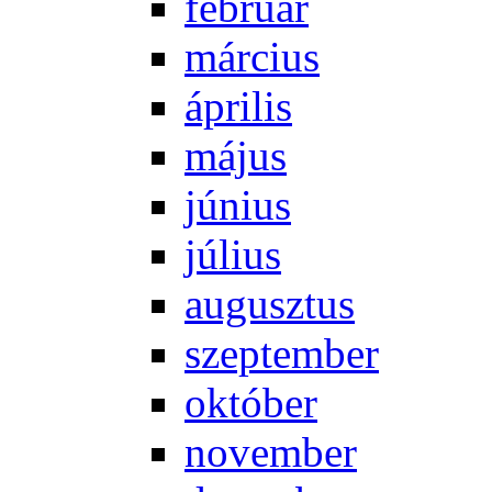
feb­ru­ár
már­ci­us
áp­ri­lis
má­jus
jú­ni­us
jú­li­us
au­gusz­tus
szep­tem­ber
ok­tó­ber
no­vem­ber