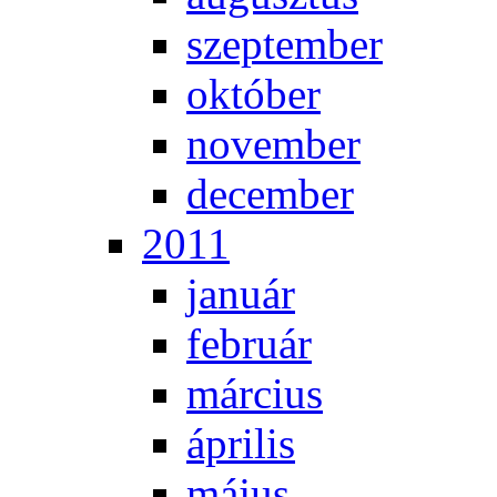
szep­tem­ber
ok­tó­ber
no­vem­ber
de­cem­ber
2011
ja­nu­ár
feb­ru­ár
már­ci­us
áp­ri­lis
má­jus