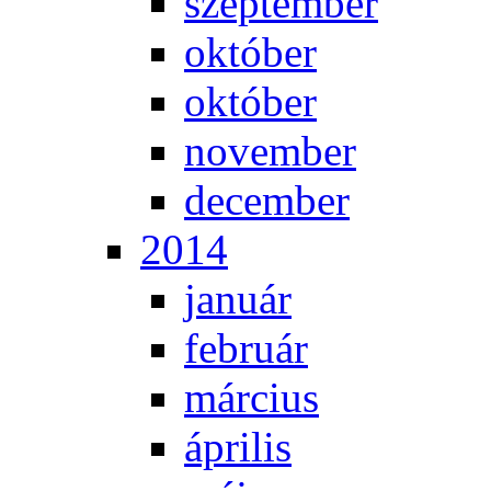
szep­tem­ber
ok­tó­ber
ok­tó­ber
no­vem­ber
de­cem­ber
2014
ja­nu­ár
feb­ru­ár
már­ci­us
áp­ri­lis