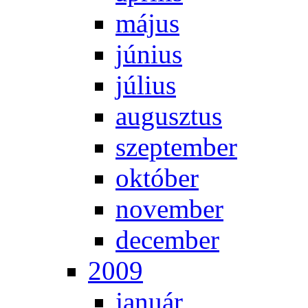
má­jus
jú­ni­us
jú­li­us
au­gusz­tus
szep­tem­ber
ok­tó­ber
no­vem­ber
de­cem­ber
2009
ja­nu­ár