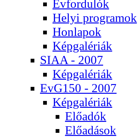
Év­for­du­lók
He­lyi prog­ra­mok
Hon­la­pok
Kép­ga­lé­ri­ák
SI­AA - 2007
Kép­ga­lé­ri­ák
EvG150 - 2007
Kép­ga­lé­ri­ák
Elő­adók
Elő­adá­sok