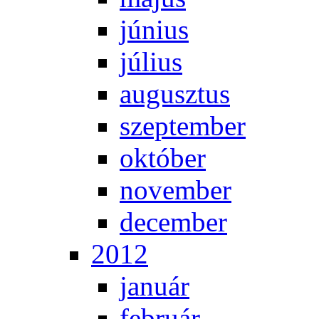
jú­ni­us
jú­li­us
au­gusz­tus
szep­tem­ber
ok­tó­ber
no­vem­ber
de­cem­ber
2012
ja­nu­ár
feb­ru­ár