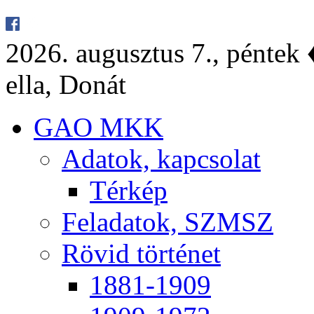
2026. au­gusz­tus 7., pén­tek ♦
el­la, Do­nát
GAO MKK
Ada­tok, kap­cso­lat
Tér­kép
Fel­ada­tok, SZMSZ
Rö­vid tör­té­net
1881-1909