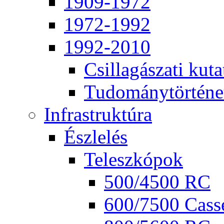
1909-1972
1972-1992
1992-2010
Csil­la­gá­sza­ti ku­ta
Tu­do­mány­tör­té­ne
Inf­ra­struk­tú­ra
Ész­le­lés
Te­lesz­kó­pok
500/4500 RC
600/7500 Cas­se