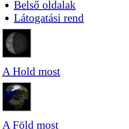
Bel­ső ol­da­lak
Lá­to­ga­tá­si rend
A Hold most
A Föld most