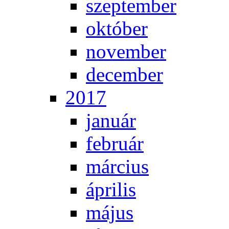
szep­tem­ber
ok­tó­ber
no­vem­ber
de­cem­ber
2017
ja­nu­ár
feb­ru­ár
már­ci­us
áp­ri­lis
má­jus