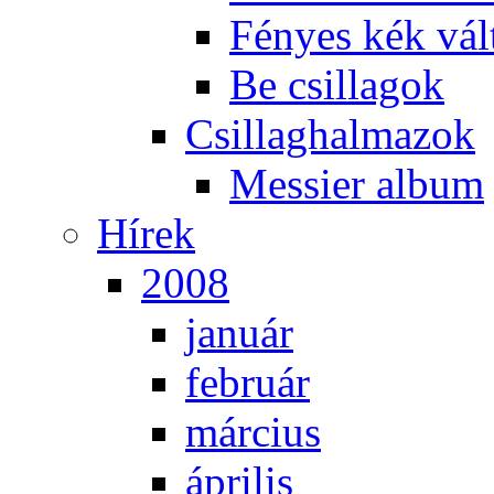
Fé­nyes kék vál­
Be csil­la­gok
Csil­lag­hal­ma­zok
Mes­si­er al­bum
Hí­rek
2008
ja­nu­ár
feb­ru­ár
már­ci­us
áp­ri­lis