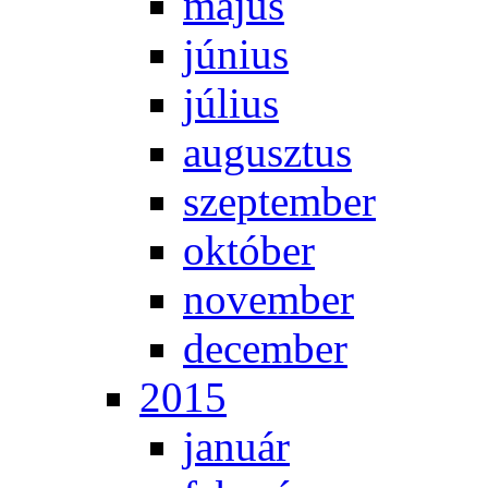
má­jus
jú­ni­us
jú­li­us
au­gusz­tus
szep­tem­ber
ok­tó­ber
no­vem­ber
de­cem­ber
2015
ja­nu­ár