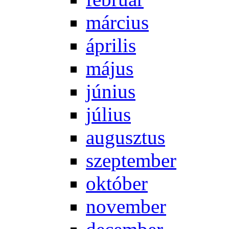
már­ci­us
áp­ri­lis
má­jus
jú­ni­us
jú­li­us
au­gusz­tus
szep­tem­ber
ok­tó­ber
no­vem­ber