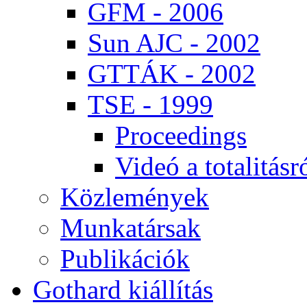
GFM - 2006
Sun AJC - 2002
GT­TÁK - 2002
TSE - 1999
Pro­ce­e­dings
Vi­deó a to­ta­li­tás­r
Köz­le­mé­nyek
Mun­ka­tár­sak
Pub­li­ká­ci­ók
Got­hard ki­ál­lí­tás