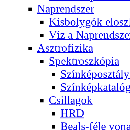
Nap­rend­szer
Kis­boly­gók el­osz­
Víz a Nap­rend­sze
Aszt­ro­fi­zi­ka
Spekt­rosz­kó­pia
Szín­kép­osz­tá­l
Szín­kép­ka­ta­ló­
Csil­la­gok
HRD
Be­als-fé­le vo­na