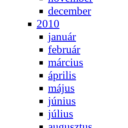
de­cem­ber
2010
ja­nu­ár
feb­ru­ár
már­ci­us
áp­ri­lis
má­jus
jú­ni­us
jú­li­us
au­gusz­tus