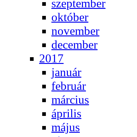
szep­tem­ber
ok­tó­ber
no­vem­ber
de­cem­ber
2017
ja­nu­ár
feb­ru­ár
már­ci­us
áp­ri­lis
má­jus