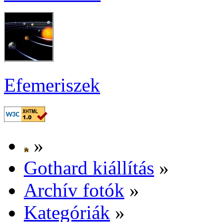
Efe­me­ri­szek
»
Got­hard ki­ál­lí­tás
»
Ar­chív fo­tók
»
Ka­te­gó­ri­ák
»