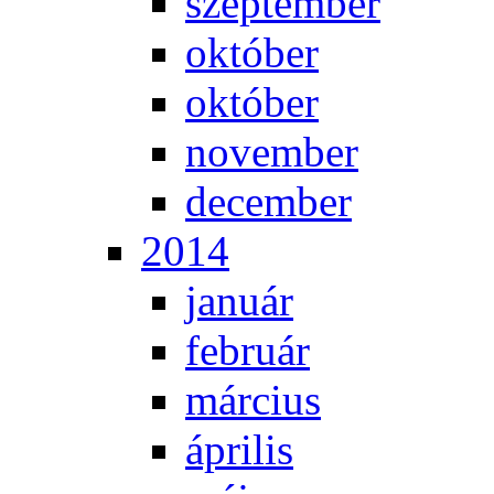
szep­tem­ber
ok­tó­ber
ok­tó­ber
no­vem­ber
de­cem­ber
2014
ja­nu­ár
feb­ru­ár
már­ci­us
áp­ri­lis