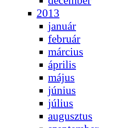
de­cem­ber
2013
ja­nu­ár
feb­ru­ár
már­ci­us
áp­ri­lis
má­jus
jú­ni­us
jú­li­us
au­gusz­tus