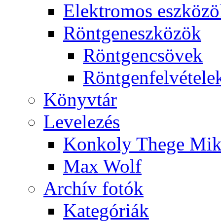
Elekt­ro­mos esz­kö­z
Rönt­gen­esz­kö­zök
Rönt­gen­csö­vek
Rönt­gen­fel­vé­te­le
Könyv­tár
Le­ve­le­zés
Kon­koly The­ge Mik­
Max Wolf
Ar­chív fo­tók
Ka­te­gó­ri­ák