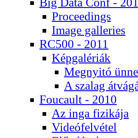
Big Da­ta Conf - 20
Pro­ce­e­dings
Image gal­le­ri­es
RC500 - 2011
Kép­ga­lé­ri­ák
Meg­nyi­tó ün­ne
A sza­lag át­vá­gá
Fo­u­ca­ult - 2010
Az in­ga fi­zi­ká­ja
Vi­de­ó­fel­vé­tel