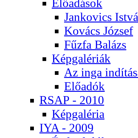
Elő­adá­sok
Jan­ko­vics Ist­v
Ko­vács Jó­zsef
Fűz­fa Ba­lázs
Kép­ga­lé­ri­ák
Az in­ga in­dí­tá­
Elő­adók
RSAP - 2010
Kép­ga­lé­ria
IYA - 2009