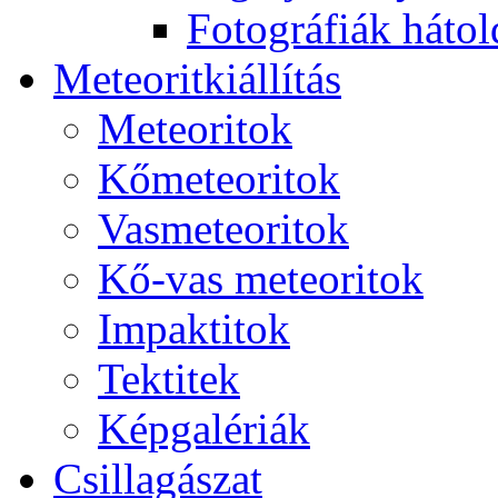
Fo­tog­rá­fi­ák hát­ol­
Me­te­o­rit­ki­ál­lí­tás
Me­te­o­ri­tok
Kő­me­te­o­ri­tok
Vas­me­te­o­ri­tok
Kő-vas me­te­o­ri­tok
Imp­ak­ti­tok
Tek­ti­tek
Kép­ga­lé­ri­ák
Csil­la­gá­szat