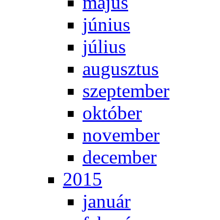
má­jus
jú­ni­us
jú­li­us
au­gusz­tus
szep­tem­ber
ok­tó­ber
no­vem­ber
de­cem­ber
2015
ja­nu­ár