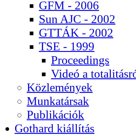
GFM - 2006
Sun AJC - 2002
GT­TÁK - 2002
TSE - 1999
Pro­ce­e­dings
Vi­deó a to­ta­li­tás­r
Köz­le­mé­nyek
Mun­ka­tár­sak
Pub­li­ká­ci­ók
Got­hard ki­ál­lí­tás