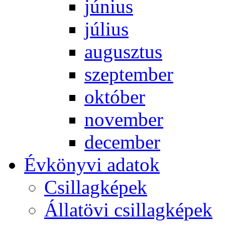
jú­ni­us
jú­li­us
au­gusz­tus
szep­tem­ber
ok­tó­ber
no­vem­ber
de­cem­ber
Év­köny­vi ada­tok
Csil­lag­ké­pek
Ál­lat­övi csil­lag­ké­pek