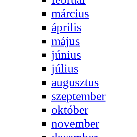
már­ci­us
áp­ri­lis
má­jus
jú­ni­us
jú­li­us
au­gusz­tus
szep­tem­ber
ok­tó­ber
no­vem­ber