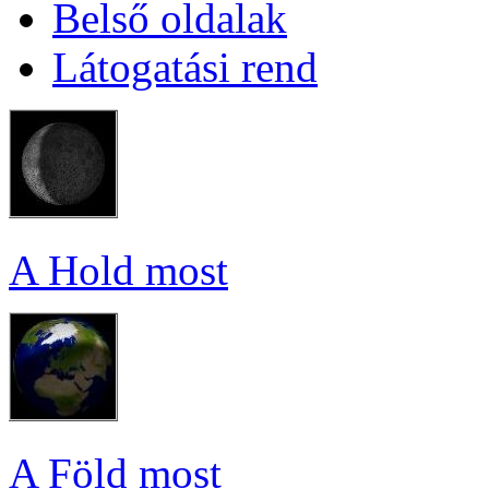
Bel­ső ol­da­lak
Lá­to­ga­tá­si rend
A Hold most
A Föld most