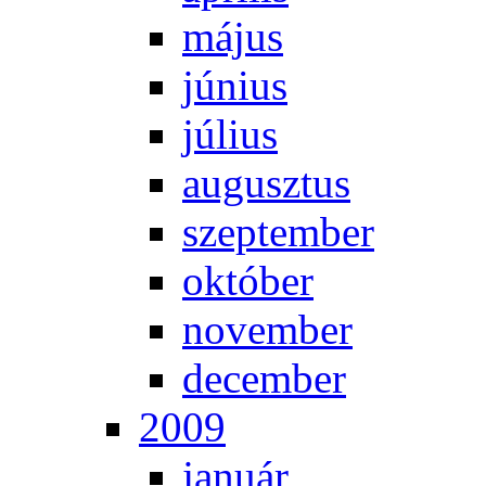
má­jus
jú­ni­us
jú­li­us
au­gusz­tus
szep­tem­ber
ok­tó­ber
no­vem­ber
de­cem­ber
2009
ja­nu­ár