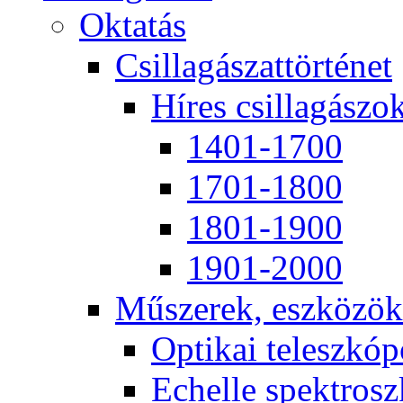
Ok­ta­tás
Csil­la­gá­szat­tör­té­net
Hí­res csil­la­gá­szo
1401-1700
1701-1800
1801-1900
1901-2000
Mű­sze­rek, esz­kö­zök
Op­ti­kai te­lesz­kó­
Echel­le spekt­rosz­