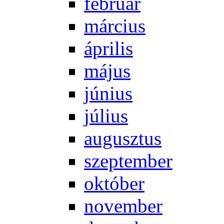
feb­ru­ár
már­ci­us
áp­ri­lis
má­jus
jú­ni­us
jú­li­us
au­gusz­tus
szep­tem­ber
ok­tó­ber
no­vem­ber