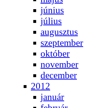
jú­ni­us
jú­li­us
au­gusz­tus
szep­tem­ber
ok­tó­ber
no­vem­ber
de­cem­ber
2012
ja­nu­ár
feb­ru­ár