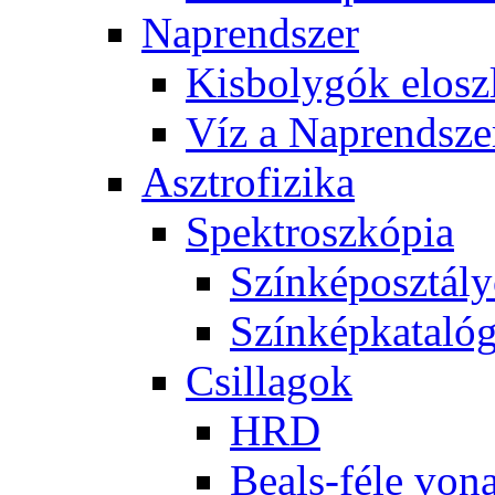
Nap­rend­szer
Kis­boly­gók el­osz­
Víz a Nap­rend­sze
Aszt­ro­fi­zi­ka
Spekt­rosz­kó­pia
Szín­kép­osz­tá­l
Szín­kép­ka­ta­ló­
Csil­la­gok
HRD
Be­als-fé­le vo­na