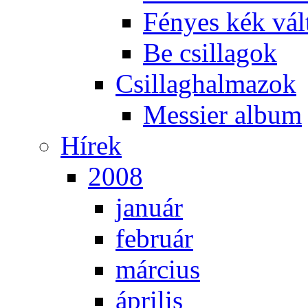
Fé­nyes kék vál­
Be csil­la­gok
Csil­lag­hal­ma­zok
Mes­si­er al­bum
Hí­rek
2008
ja­nu­ár
feb­ru­ár
már­ci­us
áp­ri­lis