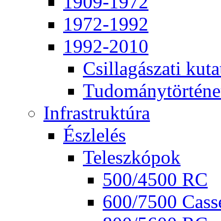
1909-1972
1972-1992
1992-2010
Csil­la­gá­sza­ti ku­ta
Tu­do­mány­tör­té­ne
Inf­ra­struk­tú­ra
Ész­le­lés
Te­lesz­kó­pok
500/4500 RC
600/7500 Cas­se