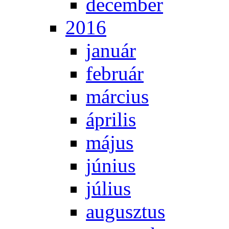
de­cem­ber
2016
ja­nu­ár
feb­ru­ár
már­ci­us
áp­ri­lis
má­jus
jú­ni­us
jú­li­us
au­gusz­tus