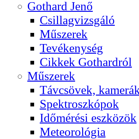
Got­hard Je­nő
Csil­lag­vizs­gá­ló
Mű­sze­rek
Te­vé­keny­ség
Cik­kek Got­hard­ról
Mű­sze­rek
Táv­csö­vek, ka­me­rá
Spekt­rosz­kó­pok
Idő­mé­ré­si esz­kö­zök
Me­te­o­ro­ló­gia