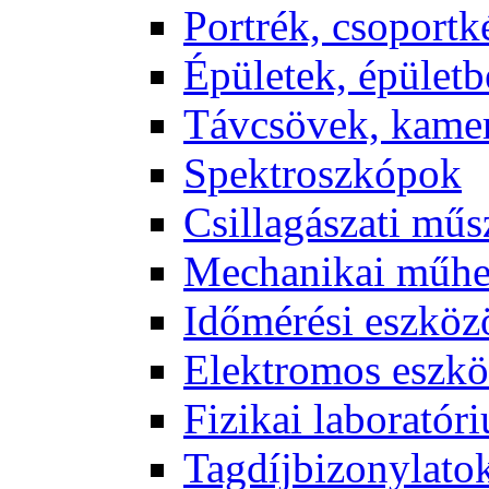
Port­rék, cso­port­k
Épü­le­tek, épü­let­b
Táv­csö­vek, ka­me­
Spekt­rosz­kó­pok
Csil­la­gá­sza­ti mű­
Me­cha­ni­kai mű­h
Idő­mé­ré­si esz­kö­
Elekt­ro­mos esz­kö
Fi­zi­kai la­bo­ra­tó­r
Tag­díj­bi­zony­la­to