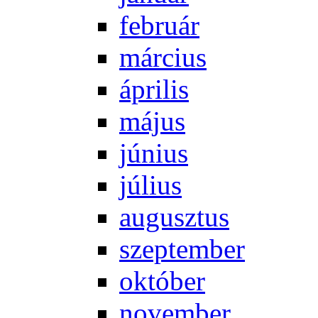
feb­ru­ár
már­ci­us
áp­ri­lis
má­jus
jú­ni­us
jú­li­us
au­gusz­tus
szep­tem­ber
ok­tó­ber
no­vem­ber