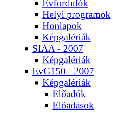
Év­for­du­lók
He­lyi prog­ra­mok
Hon­la­pok
Kép­ga­lé­ri­ák
SI­AA - 2007
Kép­ga­lé­ri­ák
EvG150 - 2007
Kép­ga­lé­ri­ák
Elő­adók
Elő­adá­sok