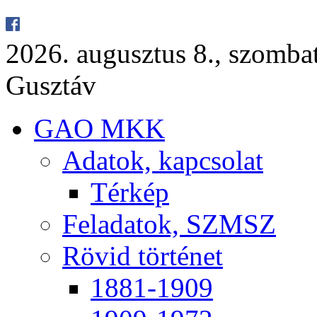
2026. au­gusz­tus 8., szom­ba
Gusz­táv
GAO MKK
Ada­tok, kap­cso­lat
Tér­kép
Fel­ada­tok, SZMSZ
Rö­vid tör­té­net
1881-1909