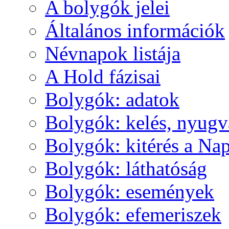
A boly­gók je­lei
Ál­ta­lá­nos in­for­má­ci­ók
Név­na­pok lis­tá­ja
A Hold fá­zi­sai
Boly­gók: ada­tok
Boly­gók: ke­lés, nyug­v
Boly­gók: ki­té­rés a Nap
Boly­gók: lát­ha­tó­ság
Boly­gók: ese­mé­nyek
Boly­gók: efe­me­ri­szek