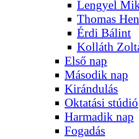
Len­gyel Mik
Tho­mas Hen
Ér­di Bá­lint
Kol­láth Zol­
El­ső nap
Má­so­dik nap
Ki­rán­du­lás
Ok­ta­tá­si stú­dió
Har­ma­dik nap
Fo­ga­dás