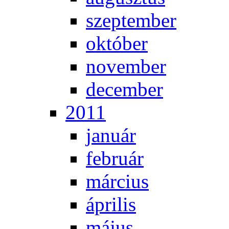
szep­tem­ber
ok­tó­ber
no­vem­ber
de­cem­ber
2011
ja­nu­ár
feb­ru­ár
már­ci­us
áp­ri­lis
má­jus