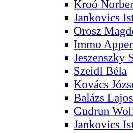
Kroó Nor­ber
Jan­ko­vics Is
Orosz Mag­do
Im­mo Ap­pen­
Je­szensz­ky 
Szeidl Bé­la
Ko­vács Jó­zs
Ba­lázs La­jos
Gud­run Wolf
Jan­ko­vics Is