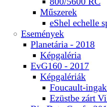
800/5600 RC
Mű­sze­rek
eS­hel echel­le s
Ese­mé­nyek
Pla­ne­tá­ria - 2018
Kép­ga­lé­ria
EvG160 - 2017
Kép­ga­lé­ri­ák
Fo­u­ca­ult-in­ga­kí
Ezüst­be zárt Vi