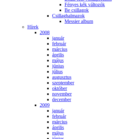
Fé­nyes kék vál­to­zók
Be csil­la­gok
Csil­lag­hal­ma­zok
Mes­si­er al­bum
Hí­rek
2008
ja­nu­ár
feb­ru­ár
már­ci­us
áp­ri­lis
má­jus
jú­ni­us
jú­li­us
au­gusz­tus
szep­tem­ber
ok­tó­ber
no­vem­ber
de­cem­ber
2009
ja­nu­ár
feb­ru­ár
már­ci­us
áp­ri­lis
má­jus
jú­ni­us