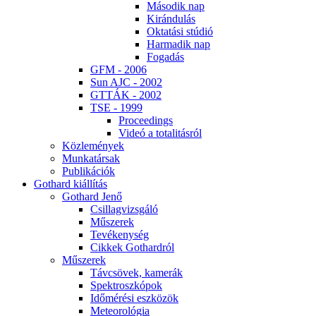
Má­so­dik nap
Ki­rán­du­lás
Ok­ta­tá­si stú­dió
Har­ma­dik nap
Fo­ga­dás
GFM - 2006
Sun AJC - 2002
GT­TÁK - 2002
TSE - 1999
Pro­ce­e­dings
Vi­deó a to­ta­li­tás­ról
Köz­le­mé­nyek
Mun­ka­tár­sak
Pub­li­ká­ci­ók
Got­hard ki­ál­lí­tás
Got­hard Je­nő
Csil­lag­vizs­gá­ló
Mű­sze­rek
Te­vé­keny­ség
Cik­kek Got­hard­ról
Mű­sze­rek
Táv­csö­vek, ka­me­rák
Spekt­rosz­kó­pok
Idő­mé­ré­si esz­kö­zök
Me­te­o­ro­ló­gia