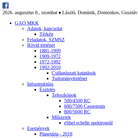
2026. au­gusz­tus 8., szom­bat ♦ Lász­ló, Do­mi­nik, Do­mon­kos, Gusz­táv
GAO MKK
Ada­tok, kap­cso­lat
Tér­kép
Fel­ada­tok, SZMSZ
Rö­vid tör­té­net
1881-1909
1909-1972
1972-1992
1992-2010
Csil­la­gá­sza­ti ku­ta­tá­sok
Tu­do­mány­tör­té­net
Inf­ra­struk­tú­ra
Ész­le­lés
Te­lesz­kó­pok
500/4500 RC
600/7500 Cas­seg­ra­in
800/5600 RC
Mű­sze­rek
eS­hel echel­le spekt­ro­gráf
Ese­mé­nyek
Pla­ne­tá­ria - 2018