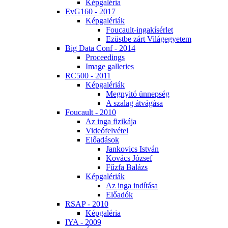
Kép­ga­lé­ria
EvG160 - 2017
Kép­ga­lé­ri­ák
Fo­u­ca­ult-in­ga­kí­sér­let
Ezüst­be zárt Vi­lág­egye­tem
Big Da­ta Conf - 2014
Pro­ce­e­dings
Image gal­le­ri­es
RC500 - 2011
Kép­ga­lé­ri­ák
Meg­nyi­tó ün­nep­ség
A sza­lag át­vá­gá­sa
Fo­u­ca­ult - 2010
Az in­ga fi­zi­ká­ja
Vi­de­ó­fel­vé­tel
Elő­adá­sok
Jan­ko­vics Ist­ván
Ko­vács Jó­zsef
Fűz­fa Ba­lázs
Kép­ga­lé­ri­ák
Az in­ga in­dí­tá­sa
Elő­adók
RSAP - 2010
Kép­ga­lé­ria
IYA - 2009