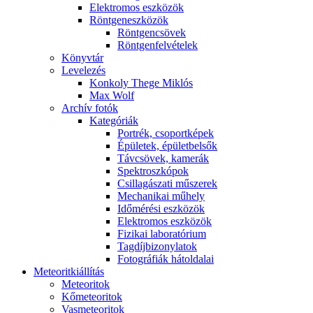
Elekt­ro­mos esz­kö­zök
Rönt­gen­esz­kö­zök
Rönt­gen­csö­vek
Rönt­gen­fel­vé­te­lek
Könyv­tár
Le­ve­le­zés
Kon­koly The­ge Mik­lós
Max Wolf
Ar­chív fo­tók
Ka­te­gó­ri­ák
Port­rék, cso­port­ké­pek
Épü­le­tek, épü­let­bel­sők
Táv­csö­vek, ka­me­rák
Spekt­rosz­kó­pok
Csil­la­gá­sza­ti mű­sze­rek
Me­cha­ni­kai mű­hely
Idő­mé­ré­si esz­kö­zök
Elekt­ro­mos esz­kö­zök
Fi­zi­kai la­bo­ra­tó­ri­um
Tag­díj­bi­zony­la­tok
Fo­tog­rá­fi­ák hát­ol­da­lai
Me­te­o­rit­ki­ál­lí­tás
Me­te­o­ri­tok
Kő­me­te­o­ri­tok
Vas­me­te­o­ri­tok