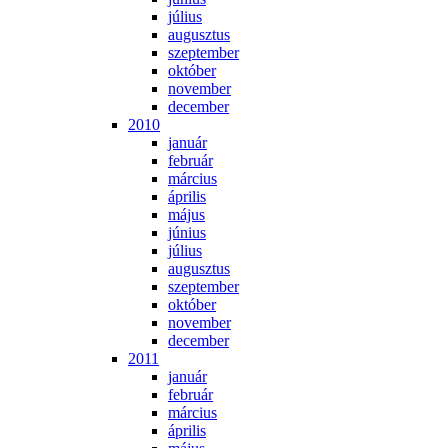
jú­li­us
au­gusz­tus
szep­tem­ber
ok­tó­ber
no­vem­ber
de­cem­ber
2010
ja­nu­ár
feb­ru­ár
már­ci­us
áp­ri­lis
má­jus
jú­ni­us
jú­li­us
au­gusz­tus
szep­tem­ber
ok­tó­ber
no­vem­ber
de­cem­ber
2011
ja­nu­ár
feb­ru­ár
már­ci­us
áp­ri­lis