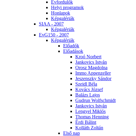
Év­for­du­lók
He­lyi prog­ra­mok
Hon­la­pok
Kép­ga­lé­ri­ák
SI­AA - 2007
Kép­ga­lé­ri­ák
EvG150 - 2007
Kép­ga­lé­ri­ák
Elő­adók
Elő­adá­sok
Kroó Nor­bert
Jan­ko­vics Ist­ván
Orosz Mag­dol­na
Im­mo Ap­pen­zel­ler
Je­szensz­ky Sán­dor
Szeidl Bé­la
Ko­vács Jó­zsef
Ba­lázs La­jos
Gud­run Wolfsch­midt
Jan­ko­vics Ist­ván
Len­gyel Mik­lós
Tho­mas Hen­ning
Ér­di Bá­lint
Kol­láth Zol­tán
El­ső nap