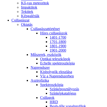
Kő-vas me­te­o­ri­tok
Imp­ak­ti­tok
Tek­ti­tek
Kép­ga­lé­ri­ák
Csil­la­gá­szat
Ok­ta­tás
Csil­la­gá­szat­tör­té­net
Hí­res csil­la­gá­szok
1401-1700
1701-1800
1801-1900
1901-2000
Mű­sze­rek, esz­kö­zök
Op­ti­kai te­lesz­kó­pok
Echel­le spekt­rosz­kó­pia
Nap­rend­szer
Kis­boly­gók el­osz­lá­sa
Víz a Nap­rend­szer­ben
Aszt­ro­fi­zi­ka
Spekt­rosz­kó­pia
Szín­kép­osz­tá­lyo­zás
Szín­kép­ka­ta­ló­gus
Csil­la­gok
HRD
Be­als-fé­le vo­nal­pro­fi­lok