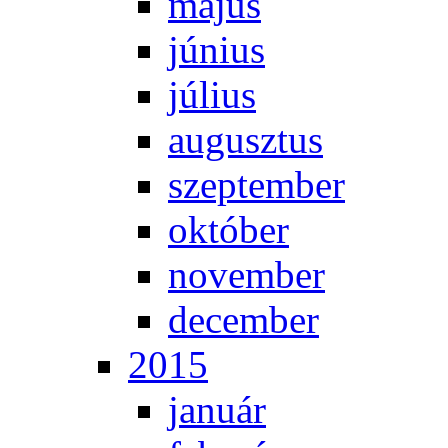
má­jus
jú­ni­us
jú­li­us
au­gusz­tus
szep­tem­ber
ok­tó­ber
no­vem­ber
de­cem­ber
2015
ja­nu­ár