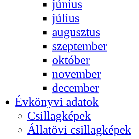
jú­ni­us
jú­li­us
au­gusz­tus
szep­tem­ber
ok­tó­ber
no­vem­ber
de­cem­ber
Év­köny­vi ada­tok
Csil­lag­ké­pek
Ál­lat­övi csil­lag­ké­pek