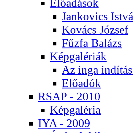
Elő­adá­sok
Jan­ko­vics Ist­v
Ko­vács Jó­zsef
Fűz­fa Ba­lázs
Kép­ga­lé­ri­ák
Az in­ga in­dí­tá­
Elő­adók
RSAP - 2010
Kép­ga­lé­ria
IYA - 2009