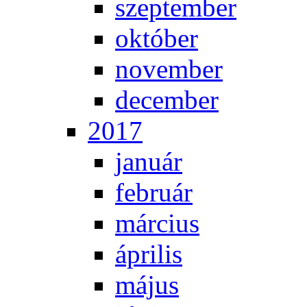
szep­tem­ber
ok­tó­ber
no­vem­ber
de­cem­ber
2017
ja­nu­ár
feb­ru­ár
már­ci­us
áp­ri­lis
má­jus