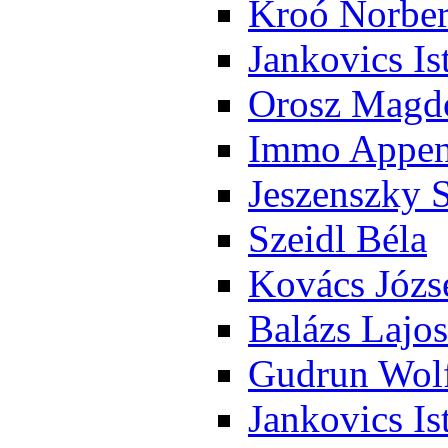
Kroó Nor­ber
Jan­ko­vics Is
Orosz Mag­do
Im­mo Ap­pen­
Je­szensz­ky 
Szeidl Bé­la
Ko­vács Jó­zs
Ba­lázs La­jos
Gud­run Wolf
Jan­ko­vics Is