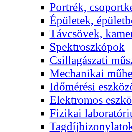
Port­rék, cso­port­k
Épü­le­tek, épü­let­b
Táv­csö­vek, ka­me­
Spekt­rosz­kó­pok
Csil­la­gá­sza­ti mű­
Me­cha­ni­kai mű­h
Idő­mé­ré­si esz­kö­
Elekt­ro­mos esz­kö
Fi­zi­kai la­bo­ra­tó­r
Tag­díj­bi­zony­la­to