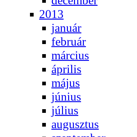
de­cem­ber
2013
ja­nu­ár
feb­ru­ár
már­ci­us
áp­ri­lis
má­jus
jú­ni­us
jú­li­us
au­gusz­tus