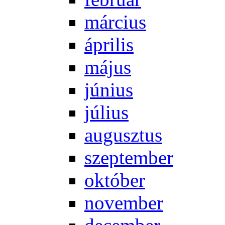
már­ci­us
áp­ri­lis
má­jus
jú­ni­us
jú­li­us
au­gusz­tus
szep­tem­ber
ok­tó­ber
no­vem­ber