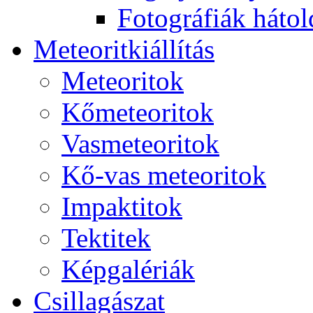
Fo­tog­rá­fi­ák hát­ol­
Me­te­o­rit­ki­ál­lí­tás
Me­te­o­ri­tok
Kő­me­te­o­ri­tok
Vas­me­te­o­ri­tok
Kő-vas me­te­o­ri­tok
Imp­ak­ti­tok
Tek­ti­tek
Kép­ga­lé­ri­ák
Csil­la­gá­szat