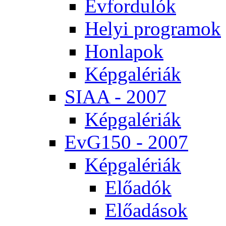
Év­for­du­lók
He­lyi prog­ra­mok
Hon­la­pok
Kép­ga­lé­ri­ák
SI­AA - 2007
Kép­ga­lé­ri­ák
EvG150 - 2007
Kép­ga­lé­ri­ák
Elő­adók
Elő­adá­sok