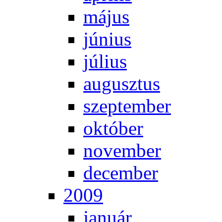
má­jus
jú­ni­us
jú­li­us
au­gusz­tus
szep­tem­ber
ok­tó­ber
no­vem­ber
de­cem­ber
2009
ja­nu­ár