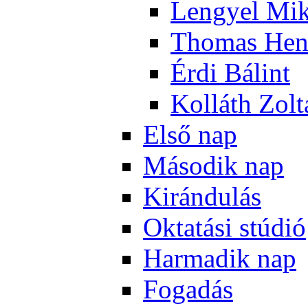
Len­gyel Mik
Tho­mas Hen
Ér­di Bá­lint
Kol­láth Zol­
El­ső nap
Má­so­dik nap
Ki­rán­du­lás
Ok­ta­tá­si stú­dió
Har­ma­dik nap
Fo­ga­dás