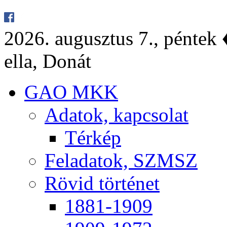
2026. au­gusz­tus 7., pén­tek ♦
el­la, Do­nát
GAO MKK
Ada­tok, kap­cso­lat
Tér­kép
Fel­ada­tok, SZMSZ
Rö­vid tör­té­net
1881-1909