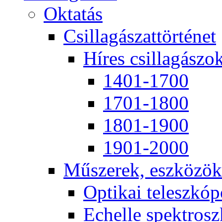
Ok­ta­tás
Csil­la­gá­szat­tör­té­net
Hí­res csil­la­gá­szo
1401-1700
1701-1800
1801-1900
1901-2000
Mű­sze­rek, esz­kö­zök
Op­ti­kai te­lesz­kó­
Echel­le spekt­rosz­