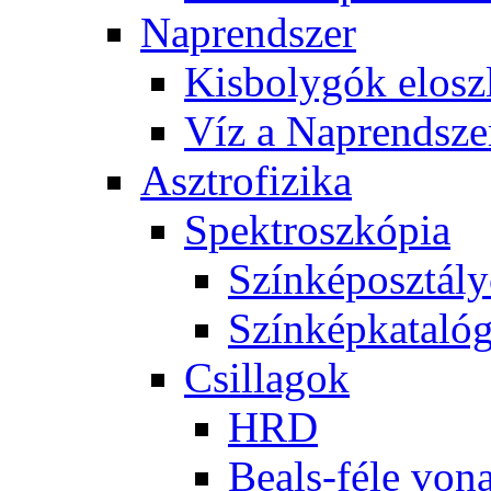
Nap­rend­szer
Kis­boly­gók el­osz­
Víz a Nap­rend­sze
Aszt­ro­fi­zi­ka
Spekt­rosz­kó­pia
Szín­kép­osz­tá­l
Szín­kép­ka­ta­ló­
Csil­la­gok
HRD
Be­als-fé­le vo­na