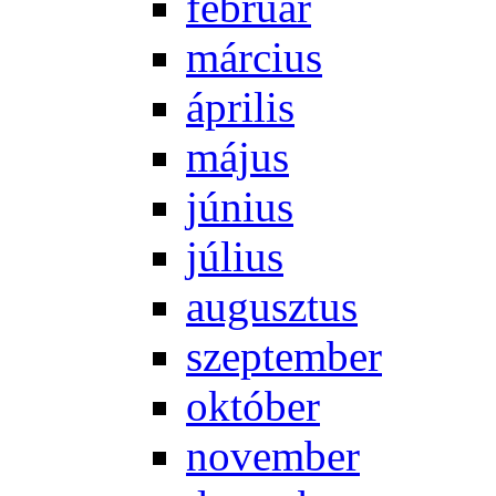
feb­ru­ár
már­ci­us
áp­ri­lis
má­jus
jú­ni­us
jú­li­us
au­gusz­tus
szep­tem­ber
ok­tó­ber
no­vem­ber