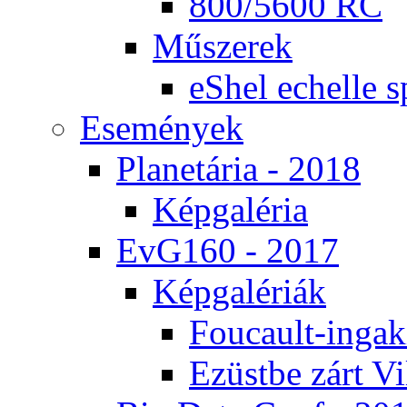
800/5600 RC
Mű­sze­rek
eS­hel echel­le s
Ese­mé­nyek
Pla­ne­tá­ria - 2018
Kép­ga­lé­ria
EvG160 - 2017
Kép­ga­lé­ri­ák
Fo­u­ca­ult-in­ga­kí
Ezüst­be zárt Vi