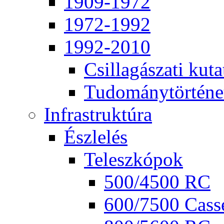
1909-1972
1972-1992
1992-2010
Csil­la­gá­sza­ti ku­ta
Tu­do­mány­tör­té­ne
Inf­ra­struk­tú­ra
Ész­le­lés
Te­lesz­kó­pok
500/4500 RC
600/7500 Cas­se