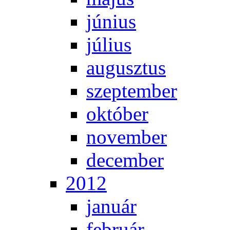
jú­ni­us
jú­li­us
au­gusz­tus
szep­tem­ber
ok­tó­ber
no­vem­ber
de­cem­ber
2012
ja­nu­ár
feb­ru­ár