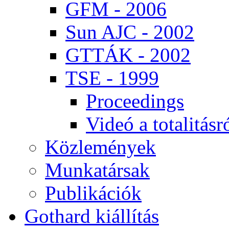
GFM - 2006
Sun AJC - 2002
GT­TÁK - 2002
TSE - 1999
Pro­ce­e­dings
Vi­deó a to­ta­li­tás­r
Köz­le­mé­nyek
Mun­ka­tár­sak
Pub­li­ká­ci­ók
Got­hard ki­ál­lí­tás