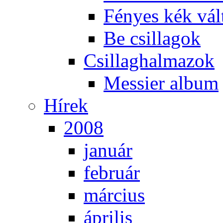
Fé­nyes kék vál­
Be csil­la­gok
Csil­lag­hal­ma­zok
Mes­si­er al­bum
Hí­rek
2008
ja­nu­ár
feb­ru­ár
már­ci­us
áp­ri­lis