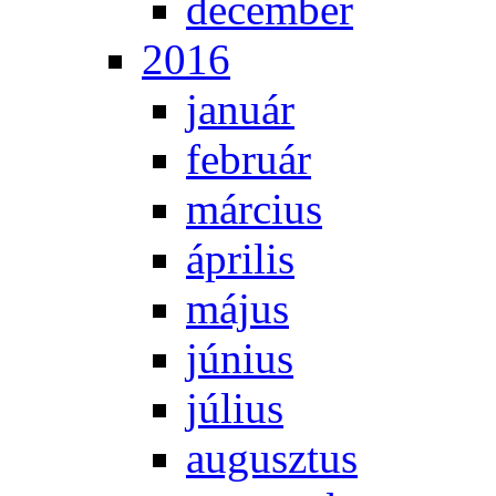
de­cem­ber
2016
ja­nu­ár
feb­ru­ár
már­ci­us
áp­ri­lis
má­jus
jú­ni­us
jú­li­us
au­gusz­tus