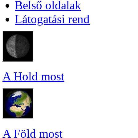
Bel­ső ol­da­lak
Lá­to­ga­tá­si rend
A Hold most
A Föld most