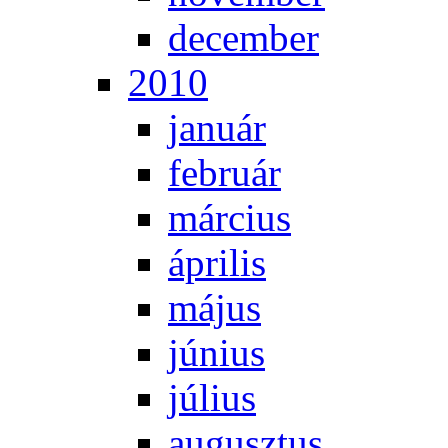
de­cem­ber
2010
ja­nu­ár
feb­ru­ár
már­ci­us
áp­ri­lis
má­jus
jú­ni­us
jú­li­us
au­gusz­tus