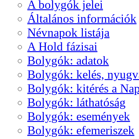
A boly­gók je­lei
Ál­ta­lá­nos in­for­má­ci­ók
Név­na­pok lis­tá­ja
A Hold fá­zi­sai
Boly­gók: ada­tok
Boly­gók: ke­lés, nyug­v
Boly­gók: ki­té­rés a Nap
Boly­gók: lát­ha­tó­ság
Boly­gók: ese­mé­nyek
Boly­gók: efe­me­ri­szek