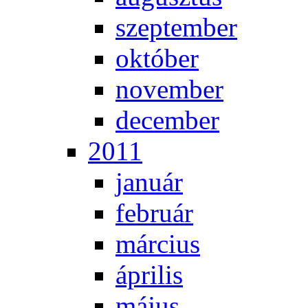
szep­tem­ber
ok­tó­ber
no­vem­ber
de­cem­ber
2011
ja­nu­ár
feb­ru­ár
már­ci­us
áp­ri­lis
má­jus