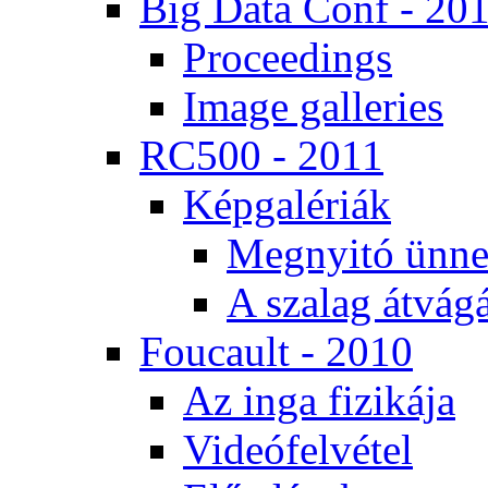
Big Da­ta Conf - 20
Pro­ce­e­dings
Image gal­le­ri­es
RC500 - 2011
Kép­ga­lé­ri­ák
Meg­nyi­tó ün­ne
A sza­lag át­vá­gá
Fo­u­ca­ult - 2010
Az in­ga fi­zi­ká­ja
Vi­de­ó­fel­vé­tel