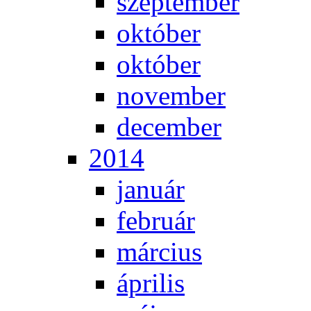
szep­tem­ber
ok­tó­ber
ok­tó­ber
no­vem­ber
de­cem­ber
2014
ja­nu­ár
feb­ru­ár
már­ci­us
áp­ri­lis