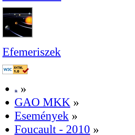
Efe­me­ri­szek
»
GAO MKK
»
Ese­mé­nyek
»
Fo­u­ca­ult - 2010
»