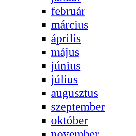
feb­ru­ár
már­ci­us
áp­ri­lis
má­jus
jú­ni­us
jú­li­us
au­gusz­tus
szep­tem­ber
ok­tó­ber
no­vem­ber