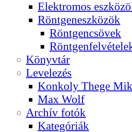
Elekt­ro­mos esz­kö­z
Rönt­gen­esz­kö­zök
Rönt­gen­csö­vek
Rönt­gen­fel­vé­te­le
Könyv­tár
Le­ve­le­zés
Kon­koly The­ge Mik­
Max Wolf
Ar­chív fo­tók
Ka­te­gó­ri­ák