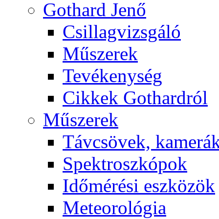
Got­hard Je­nő
Csil­lag­vizs­gá­ló
Mű­sze­rek
Te­vé­keny­ség
Cik­kek Got­hard­ról
Mű­sze­rek
Táv­csö­vek, ka­me­rá
Spekt­rosz­kó­pok
Idő­mé­ré­si esz­kö­zök
Me­te­o­ro­ló­gia