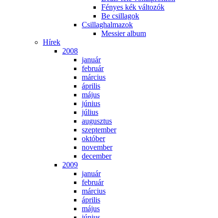
Fé­nyes kék vál­to­zók
Be csil­la­gok
Csil­lag­hal­ma­zok
Mes­si­er al­bum
Hí­rek
2008
ja­nu­ár
feb­ru­ár
már­ci­us
áp­ri­lis
má­jus
jú­ni­us
jú­li­us
au­gusz­tus
szep­tem­ber
ok­tó­ber
no­vem­ber
de­cem­ber
2009
ja­nu­ár
feb­ru­ár
már­ci­us
áp­ri­lis
má­jus
jú­ni­us