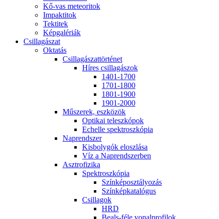
Kő-vas me­te­o­ri­tok
Imp­ak­ti­tok
Tek­ti­tek
Kép­ga­lé­ri­ák
Csil­la­gá­szat
Ok­ta­tás
Csil­la­gá­szat­tör­té­net
Hí­res csil­la­gá­szok
1401-1700
1701-1800
1801-1900
1901-2000
Mű­sze­rek, esz­kö­zök
Op­ti­kai te­lesz­kó­pok
Echel­le spekt­rosz­kó­pia
Nap­rend­szer
Kis­boly­gók el­osz­lá­sa
Víz a Nap­rend­szer­ben
Aszt­ro­fi­zi­ka
Spekt­rosz­kó­pia
Szín­kép­osz­tá­lyo­zás
Szín­kép­ka­ta­ló­gus
Csil­la­gok
HRD
Be­als-fé­le vo­nal­pro­fi­lok