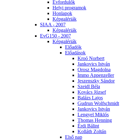
Év­for­du­lók
He­lyi prog­ra­mok
Hon­la­pok
Kép­ga­lé­ri­ák
SI­AA - 2007
Kép­ga­lé­ri­ák
EvG150 - 2007
Kép­ga­lé­ri­ák
Elő­adók
Elő­adá­sok
Kroó Nor­bert
Jan­ko­vics Ist­ván
Orosz Mag­dol­na
Im­mo Ap­pen­zel­ler
Je­szensz­ky Sán­dor
Szeidl Bé­la
Ko­vács Jó­zsef
Ba­lázs La­jos
Gud­run Wolfsch­midt
Jan­ko­vics Ist­ván
Len­gyel Mik­lós
Tho­mas Hen­ning
Ér­di Bá­lint
Kol­láth Zol­tán
El­ső nap