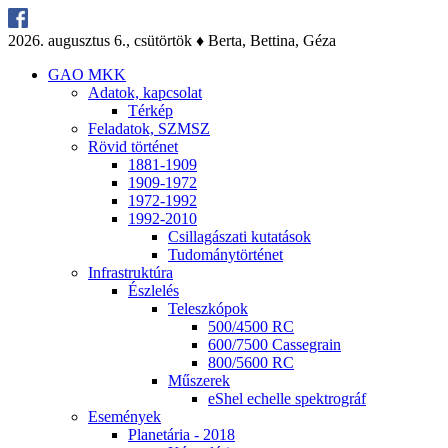
2026. au­gusz­tus 6., csü­tör­tök ♦ Ber­ta, Bet­ti­na, Gé­za
GAO MKK
Ada­tok, kap­cso­lat
Tér­kép
Fel­ada­tok, SZMSZ
Rö­vid tör­té­net
1881-1909
1909-1972
1972-1992
1992-2010
Csil­la­gá­sza­ti ku­ta­tá­sok
Tu­do­mány­tör­té­net
Inf­ra­struk­tú­ra
Ész­le­lés
Te­lesz­kó­pok
500/4500 RC
600/7500 Cas­seg­ra­in
800/5600 RC
Mű­sze­rek
eS­hel echel­le spekt­ro­gráf
Ese­mé­nyek
Pla­ne­tá­ria - 2018