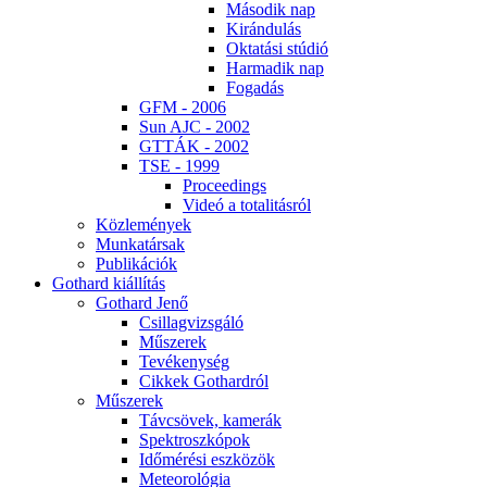
Má­so­dik nap
Ki­rán­du­lás
Ok­ta­tá­si stú­dió
Har­ma­dik nap
Fo­ga­dás
GFM - 2006
Sun AJC - 2002
GT­TÁK - 2002
TSE - 1999
Pro­ce­e­dings
Vi­deó a to­ta­li­tás­ról
Köz­le­mé­nyek
Mun­ka­tár­sak
Pub­li­ká­ci­ók
Got­hard ki­ál­lí­tás
Got­hard Je­nő
Csil­lag­vizs­gá­ló
Mű­sze­rek
Te­vé­keny­ség
Cik­kek Got­hard­ról
Mű­sze­rek
Táv­csö­vek, ka­me­rák
Spekt­rosz­kó­pok
Idő­mé­ré­si esz­kö­zök
Me­te­o­ro­ló­gia