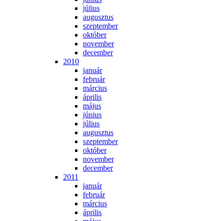
jú­li­us
au­gusz­tus
szep­tem­ber
ok­tó­ber
no­vem­ber
de­cem­ber
2010
ja­nu­ár
feb­ru­ár
már­ci­us
áp­ri­lis
má­jus
jú­ni­us
jú­li­us
au­gusz­tus
szep­tem­ber
ok­tó­ber
no­vem­ber
de­cem­ber
2011
ja­nu­ár
feb­ru­ár
már­ci­us
áp­ri­lis