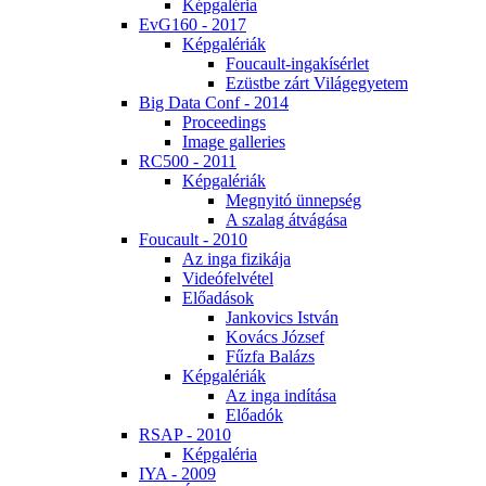
Kép­ga­lé­ria
EvG160 - 2017
Kép­ga­lé­ri­ák
Fo­u­ca­ult-in­ga­kí­sér­let
Ezüst­be zárt Vi­lág­egye­tem
Big Da­ta Conf - 2014
Pro­ce­e­dings
Image gal­le­ri­es
RC500 - 2011
Kép­ga­lé­ri­ák
Meg­nyi­tó ün­nep­ség
A sza­lag át­vá­gá­sa
Fo­u­ca­ult - 2010
Az in­ga fi­zi­ká­ja
Vi­de­ó­fel­vé­tel
Elő­adá­sok
Jan­ko­vics Ist­ván
Ko­vács Jó­zsef
Fűz­fa Ba­lázs
Kép­ga­lé­ri­ák
Az in­ga in­dí­tá­sa
Elő­adók
RSAP - 2010
Kép­ga­lé­ria
IYA - 2009