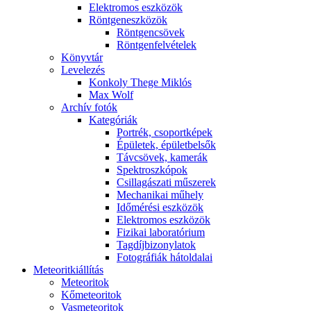
Elekt­ro­mos esz­kö­zök
Rönt­gen­esz­kö­zök
Rönt­gen­csö­vek
Rönt­gen­fel­vé­te­lek
Könyv­tár
Le­ve­le­zés
Kon­koly The­ge Mik­lós
Max Wolf
Ar­chív fo­tók
Ka­te­gó­ri­ák
Port­rék, cso­port­ké­pek
Épü­le­tek, épü­let­bel­sők
Táv­csö­vek, ka­me­rák
Spekt­rosz­kó­pok
Csil­la­gá­sza­ti mű­sze­rek
Me­cha­ni­kai mű­hely
Idő­mé­ré­si esz­kö­zök
Elekt­ro­mos esz­kö­zök
Fi­zi­kai la­bo­ra­tó­ri­um
Tag­díj­bi­zony­la­tok
Fo­tog­rá­fi­ák hát­ol­da­lai
Me­te­o­rit­ki­ál­lí­tás
Me­te­o­ri­tok
Kő­me­te­o­ri­tok
Vas­me­te­o­ri­tok