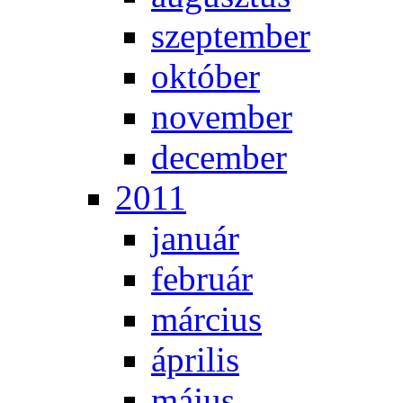
szep­tem­ber
ok­tó­ber
no­vem­ber
de­cem­ber
2011
ja­nu­ár
feb­ru­ár
már­ci­us
áp­ri­lis
má­jus