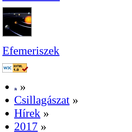
Efe­me­ri­szek
»
Csil­la­gá­szat
»
Hí­rek
»
2017
»