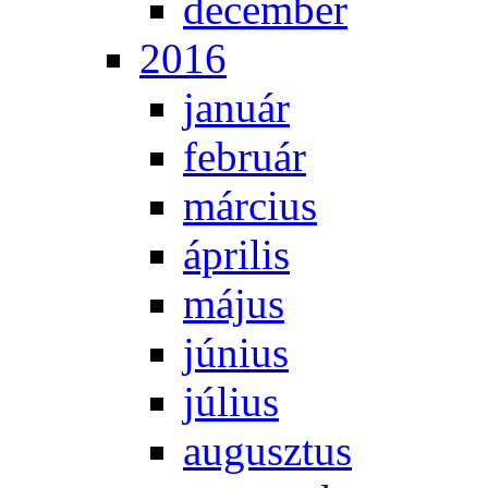
de­cem­ber
2016
ja­nu­ár
feb­ru­ár
már­ci­us
áp­ri­lis
má­jus
jú­ni­us
jú­li­us
au­gusz­tus