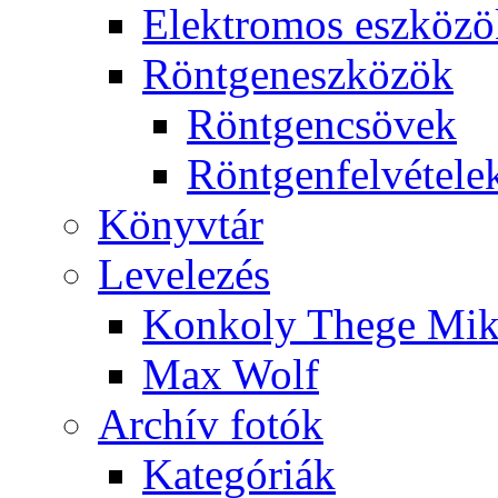
Elekt­ro­mos esz­kö­z
Rönt­gen­esz­kö­zök
Rönt­gen­csö­vek
Rönt­gen­fel­vé­te­le
Könyv­tár
Le­ve­le­zés
Kon­koly The­ge Mik­
Max Wolf
Ar­chív fo­tók
Ka­te­gó­ri­ák