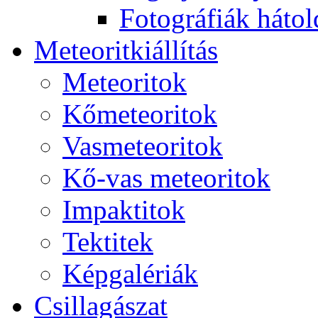
Fo­tog­rá­fi­ák hát­ol­
Me­te­o­rit­ki­ál­lí­tás
Me­te­o­ri­tok
Kő­me­te­o­ri­tok
Vas­me­te­o­ri­tok
Kő-vas me­te­o­ri­tok
Imp­ak­ti­tok
Tek­ti­tek
Kép­ga­lé­ri­ák
Csil­la­gá­szat