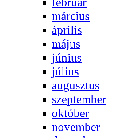
feb­ru­ár
már­ci­us
áp­ri­lis
má­jus
jú­ni­us
jú­li­us
au­gusz­tus
szep­tem­ber
ok­tó­ber
no­vem­ber