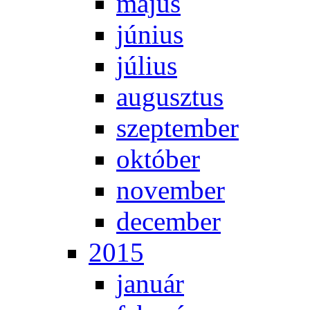
má­jus
jú­ni­us
jú­li­us
au­gusz­tus
szep­tem­ber
ok­tó­ber
no­vem­ber
de­cem­ber
2015
ja­nu­ár