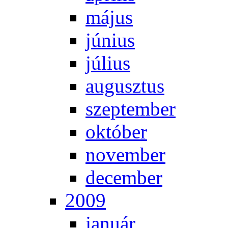
má­jus
jú­ni­us
jú­li­us
au­gusz­tus
szep­tem­ber
ok­tó­ber
no­vem­ber
de­cem­ber
2009
ja­nu­ár