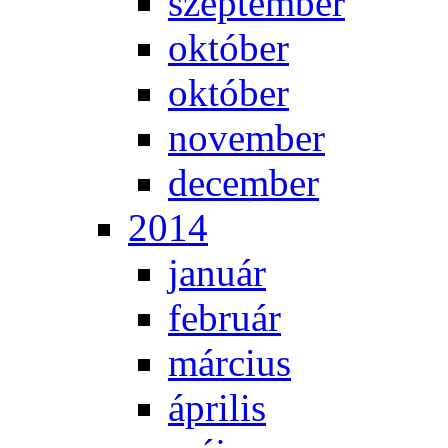
szep­tem­ber
ok­tó­ber
ok­tó­ber
no­vem­ber
de­cem­ber
2014
ja­nu­ár
feb­ru­ár
már­ci­us
áp­ri­lis