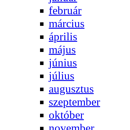
feb­ru­ár
már­ci­us
áp­ri­lis
má­jus
jú­ni­us
jú­li­us
au­gusz­tus
szep­tem­ber
ok­tó­ber
no­vem­ber