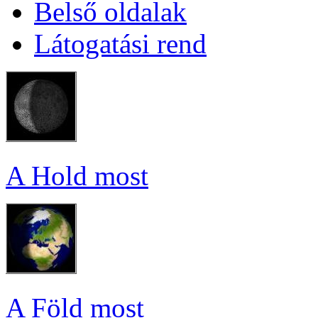
Bel­ső ol­da­lak
Lá­to­ga­tá­si rend
A Hold most
A Föld most