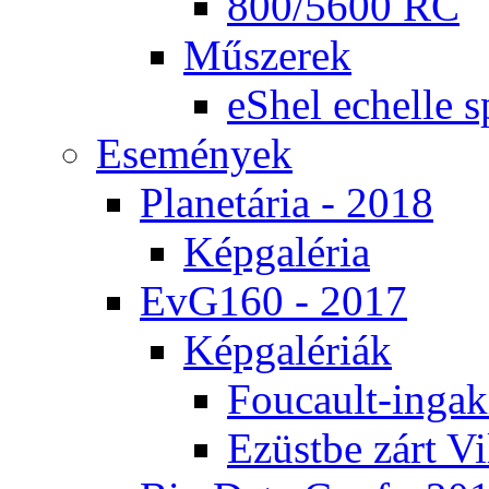
800/5600 RC
Mű­sze­rek
eS­hel echel­le s
Ese­mé­nyek
Pla­ne­tá­ria - 2018
Kép­ga­lé­ria
EvG160 - 2017
Kép­ga­lé­ri­ák
Fo­u­ca­ult-in­ga­kí
Ezüst­be zárt Vi