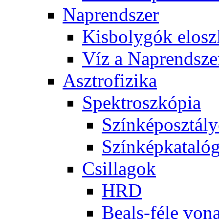
Nap­rend­szer
Kis­boly­gók el­osz­
Víz a Nap­rend­sze
Aszt­ro­fi­zi­ka
Spekt­rosz­kó­pia
Szín­kép­osz­tá­l
Szín­kép­ka­ta­ló­
Csil­la­gok
HRD
Be­als-fé­le vo­na