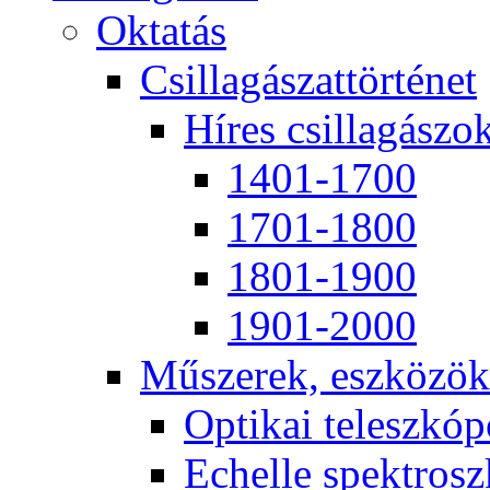
Ok­ta­tás
Csil­la­gá­szat­tör­té­net
Hí­res csil­la­gá­szo
1401-1700
1701-1800
1801-1900
1901-2000
Mű­sze­rek, esz­kö­zök
Op­ti­kai te­lesz­kó­
Echel­le spekt­rosz­