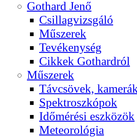
Got­hard Je­nő
Csil­lag­vizs­gá­ló
Mű­sze­rek
Te­vé­keny­ség
Cik­kek Got­hard­ról
Mű­sze­rek
Táv­csö­vek, ka­me­rá
Spekt­rosz­kó­pok
Idő­mé­ré­si esz­kö­zök
Me­te­o­ro­ló­gia