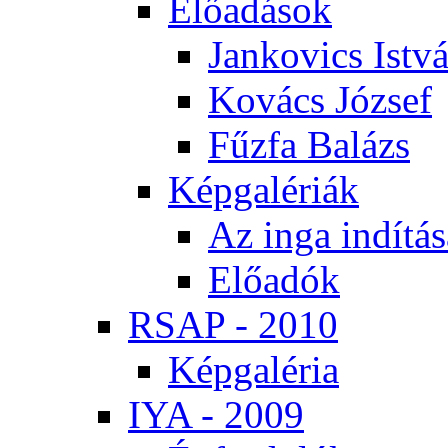
Elő­adá­sok
Jan­ko­vics Ist­v
Ko­vács Jó­zsef
Fűz­fa Ba­lázs
Kép­ga­lé­ri­ák
Az in­ga in­dí­tá­
Elő­adók
RSAP - 2010
Kép­ga­lé­ria
IYA - 2009