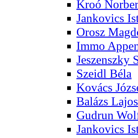
Kroó Nor­ber
Jan­ko­vics Is
Orosz Mag­do
Im­mo Ap­pen­
Je­szensz­ky 
Szeidl Bé­la
Ko­vács Jó­zs
Ba­lázs La­jos
Gud­run Wolf
Jan­ko­vics Is