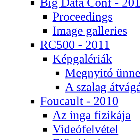
Big Da­ta Conf - 20
Pro­ce­e­dings
Image gal­le­ri­es
RC500 - 2011
Kép­ga­lé­ri­ák
Meg­nyi­tó ün­ne
A sza­lag át­vá­gá
Fo­u­ca­ult - 2010
Az in­ga fi­zi­ká­ja
Vi­de­ó­fel­vé­tel