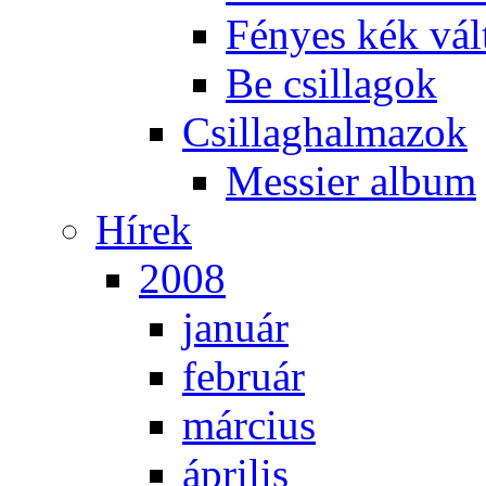
Fé­nyes kék vál­
Be csil­la­gok
Csil­lag­hal­ma­zok
Mes­si­er al­bum
Hí­rek
2008
ja­nu­ár
feb­ru­ár
már­ci­us
áp­ri­lis