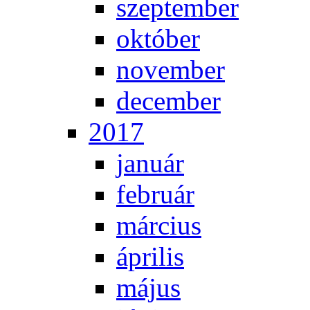
szep­tem­ber
ok­tó­ber
no­vem­ber
de­cem­ber
2017
ja­nu­ár
feb­ru­ár
már­ci­us
áp­ri­lis
má­jus