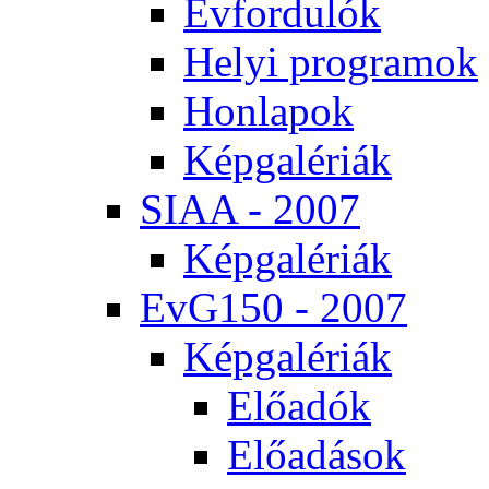
Év­for­du­lók
He­lyi prog­ra­mok
Hon­la­pok
Kép­ga­lé­ri­ák
SI­AA - 2007
Kép­ga­lé­ri­ák
EvG150 - 2007
Kép­ga­lé­ri­ák
Elő­adók
Elő­adá­sok