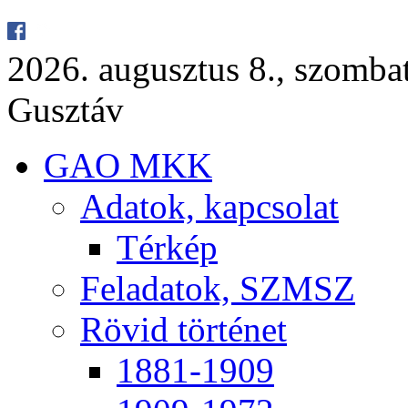
2026. au­gusz­tus 8., szom­ba
Gusz­táv
GAO MKK
Ada­tok, kap­cso­lat
Tér­kép
Fel­ada­tok, SZMSZ
Rö­vid tör­té­net
1881-1909