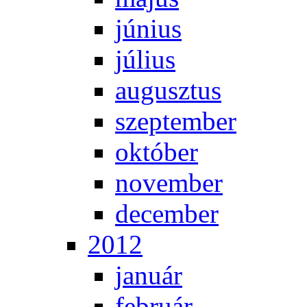
jú­ni­us
jú­li­us
au­gusz­tus
szep­tem­ber
ok­tó­ber
no­vem­ber
de­cem­ber
2012
ja­nu­ár
feb­ru­ár