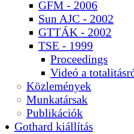
GFM - 2006
Sun AJC - 2002
GT­TÁK - 2002
TSE - 1999
Pro­ce­e­dings
Vi­deó a to­ta­li­tás­r
Köz­le­mé­nyek
Mun­ka­tár­sak
Pub­li­ká­ci­ók
Got­hard ki­ál­lí­tás