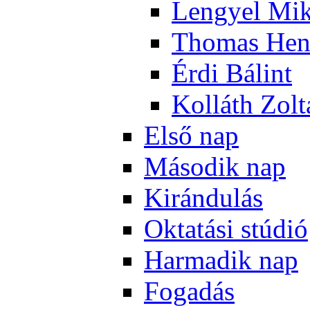
Len­gyel Mik
Tho­mas Hen
Ér­di Bá­lint
Kol­láth Zol­
El­ső nap
Má­so­dik nap
Ki­rán­du­lás
Ok­ta­tá­si stú­dió
Har­ma­dik nap
Fo­ga­dás