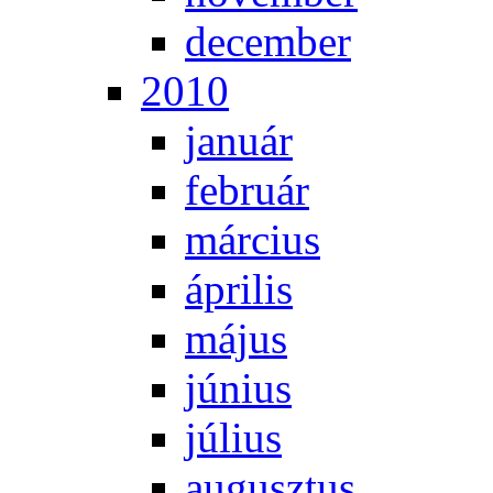
de­cem­ber
2010
ja­nu­ár
feb­ru­ár
már­ci­us
áp­ri­lis
má­jus
jú­ni­us
jú­li­us
au­gusz­tus