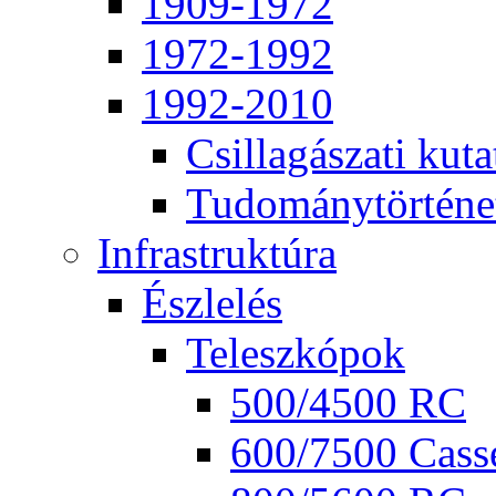
1909-1972
1972-1992
1992-2010
Csil­la­gá­sza­ti ku­ta
Tu­do­mány­tör­té­ne
Inf­ra­struk­tú­ra
Ész­le­lés
Te­lesz­kó­pok
500/4500 RC
600/7500 Cas­se