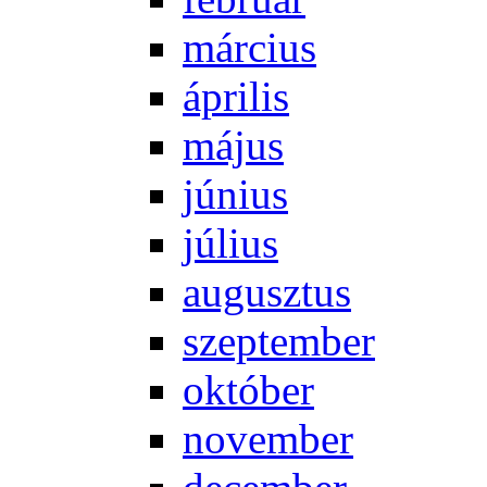
már­ci­us
áp­ri­lis
má­jus
jú­ni­us
jú­li­us
au­gusz­tus
szep­tem­ber
ok­tó­ber
no­vem­ber