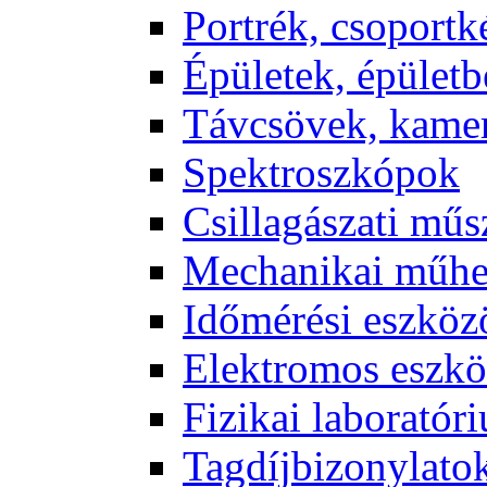
Port­rék, cso­port­k
Épü­le­tek, épü­let­b
Táv­csö­vek, ka­me­
Spekt­rosz­kó­pok
Csil­la­gá­sza­ti mű­
Me­cha­ni­kai mű­h
Idő­mé­ré­si esz­kö­
Elekt­ro­mos esz­kö
Fi­zi­kai la­bo­ra­tó­r
Tag­díj­bi­zony­la­to