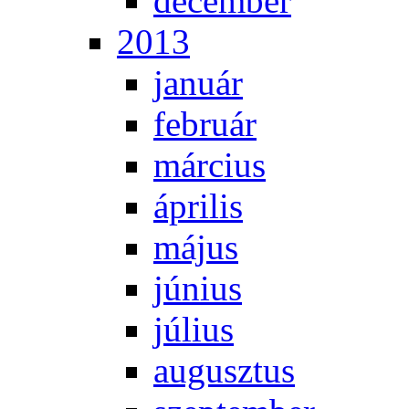
de­cem­ber
2013
ja­nu­ár
feb­ru­ár
már­ci­us
áp­ri­lis
má­jus
jú­ni­us
jú­li­us
au­gusz­tus