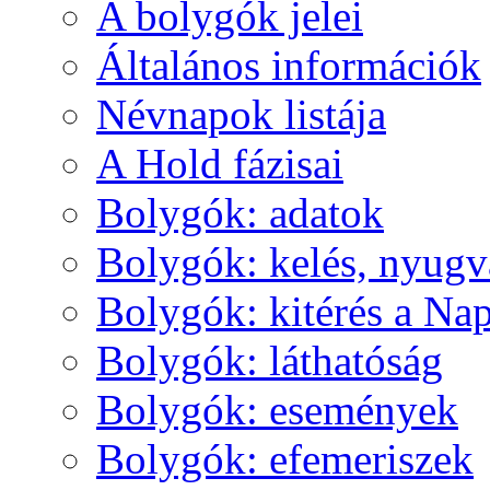
A boly­gók je­lei
Ál­ta­lá­nos in­for­má­ci­ók
Név­na­pok lis­tá­ja
A Hold fá­zi­sai
Boly­gók: ada­tok
Boly­gók: ke­lés, nyug­v
Boly­gók: ki­té­rés a Nap
Boly­gók: lát­ha­tó­ság
Boly­gók: ese­mé­nyek
Boly­gók: efe­me­ri­szek