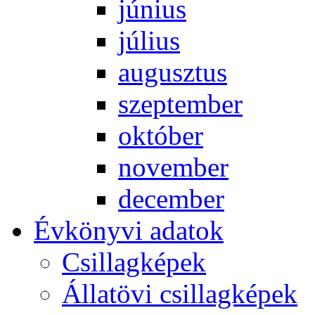
jú­ni­us
jú­li­us
au­gusz­tus
szep­tem­ber
ok­tó­ber
no­vem­ber
de­cem­ber
Év­köny­vi ada­tok
Csil­lag­ké­pek
Ál­lat­övi csil­lag­ké­pek