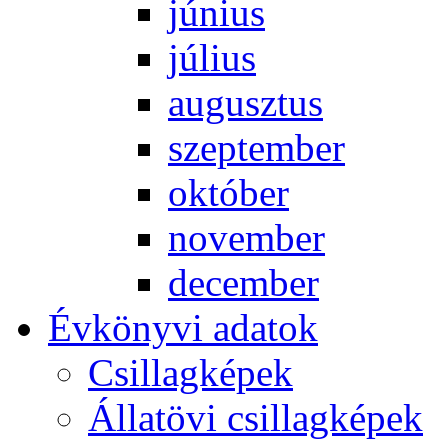
jú­ni­us
jú­li­us
au­gusz­tus
szep­tem­ber
ok­tó­ber
no­vem­ber
de­cem­ber
Év­köny­vi ada­tok
Csil­lag­ké­pek
Ál­lat­övi csil­lag­ké­pek