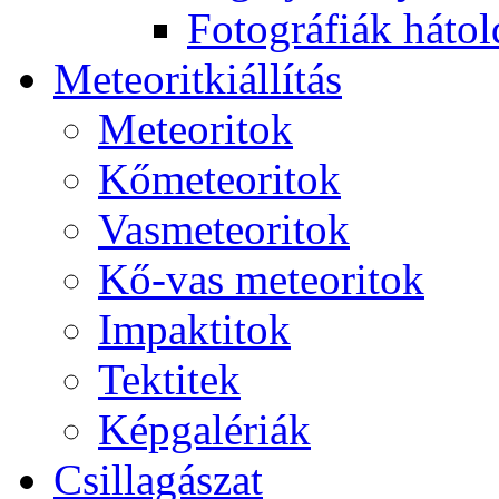
Fo­tog­rá­fi­ák hát­ol­
Me­te­o­rit­ki­ál­lí­tás
Me­te­o­ri­tok
Kő­me­te­o­ri­tok
Vas­me­te­o­ri­tok
Kő-vas me­te­o­ri­tok
Imp­ak­ti­tok
Tek­ti­tek
Kép­ga­lé­ri­ák
Csil­la­gá­szat