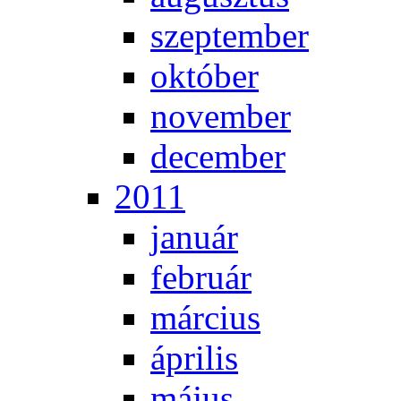
szep­tem­ber
ok­tó­ber
no­vem­ber
de­cem­ber
2011
ja­nu­ár
feb­ru­ár
már­ci­us
áp­ri­lis
má­jus