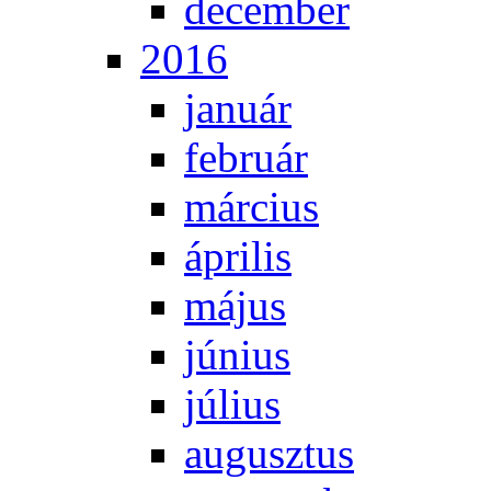
de­cem­ber
2016
ja­nu­ár
feb­ru­ár
már­ci­us
áp­ri­lis
má­jus
jú­ni­us
jú­li­us
au­gusz­tus