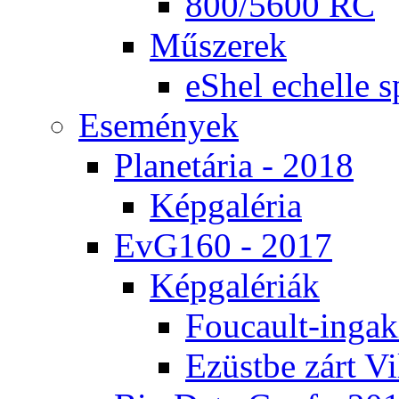
800/5600 RC
Mű­sze­rek
eS­hel echel­le s
Ese­mé­nyek
Pla­ne­tá­ria - 2018
Kép­ga­lé­ria
EvG160 - 2017
Kép­ga­lé­ri­ák
Fo­u­ca­ult-in­ga­kí
Ezüst­be zárt Vi