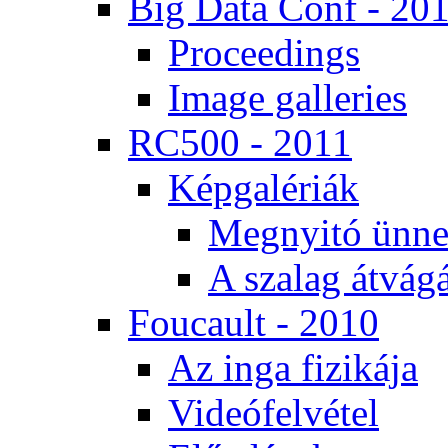
Big Da­ta Conf - 20
Pro­ce­e­dings
Image gal­le­ri­es
RC500 - 2011
Kép­ga­lé­ri­ák
Meg­nyi­tó ün­ne
A sza­lag át­vá­gá
Fo­u­ca­ult - 2010
Az in­ga fi­zi­ká­ja
Vi­de­ó­fel­vé­tel