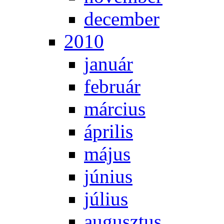
de­cem­ber
2010
ja­nu­ár
feb­ru­ár
már­ci­us
áp­ri­lis
má­jus
jú­ni­us
jú­li­us
au­gusz­tus