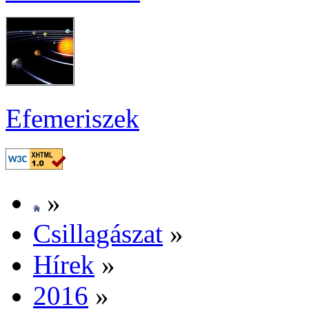
Efe­me­ri­szek
»
Csil­la­gá­szat
»
Hí­rek
»
2016
»