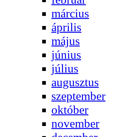
már­ci­us
áp­ri­lis
má­jus
jú­ni­us
jú­li­us
au­gusz­tus
szep­tem­ber
ok­tó­ber
no­vem­ber