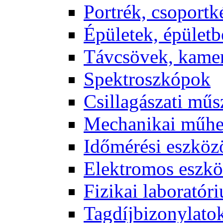
Port­rék, cso­port­k
Épü­le­tek, épü­let­b
Táv­csö­vek, ka­me­
Spekt­rosz­kó­pok
Csil­la­gá­sza­ti mű­
Me­cha­ni­kai mű­h
Idő­mé­ré­si esz­kö­
Elekt­ro­mos esz­kö
Fi­zi­kai la­bo­ra­tó­r
Tag­díj­bi­zony­la­to