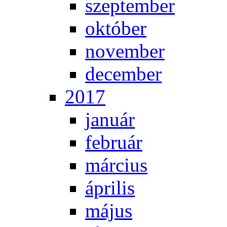
szep­tem­ber
ok­tó­ber
no­vem­ber
de­cem­ber
2017
ja­nu­ár
feb­ru­ár
már­ci­us
áp­ri­lis
má­jus