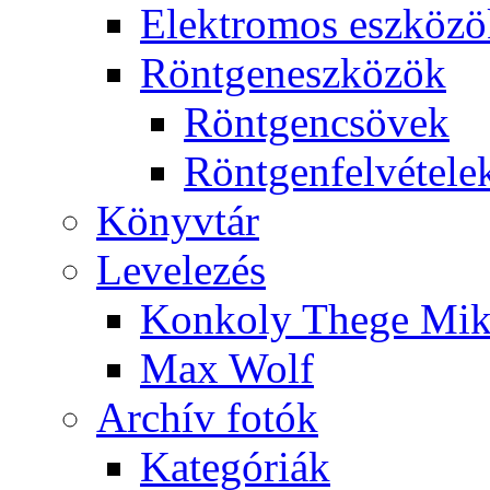
Elekt­ro­mos esz­kö­z
Rönt­gen­esz­kö­zök
Rönt­gen­csö­vek
Rönt­gen­fel­vé­te­le
Könyv­tár
Le­ve­le­zés
Kon­koly The­ge Mik­
Max Wolf
Ar­chív fo­tók
Ka­te­gó­ri­ák