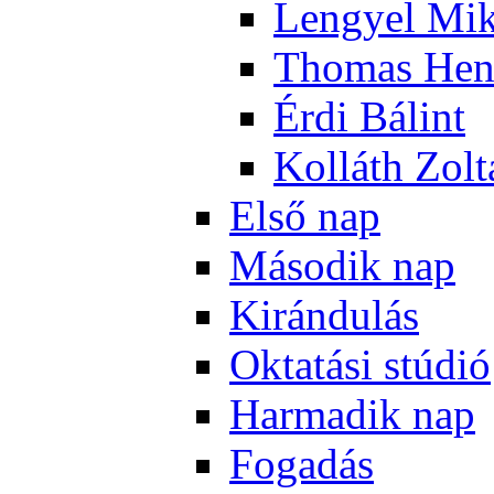
Len­gyel Mik
Tho­mas Hen
Ér­di Bá­lint
Kol­láth Zol­
El­ső nap
Má­so­dik nap
Ki­rán­du­lás
Ok­ta­tá­si stú­dió
Har­ma­dik nap
Fo­ga­dás