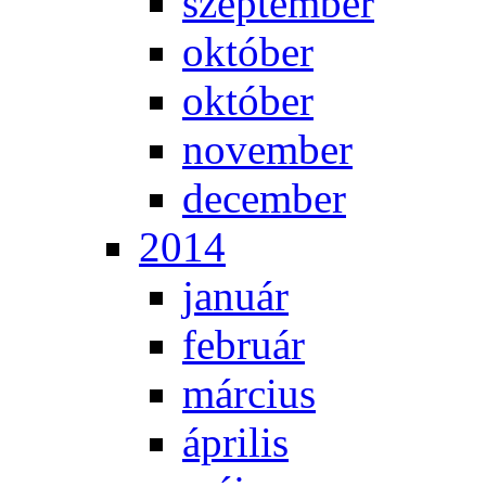
szep­tem­ber
ok­tó­ber
ok­tó­ber
no­vem­ber
de­cem­ber
2014
ja­nu­ár
feb­ru­ár
már­ci­us
áp­ri­lis