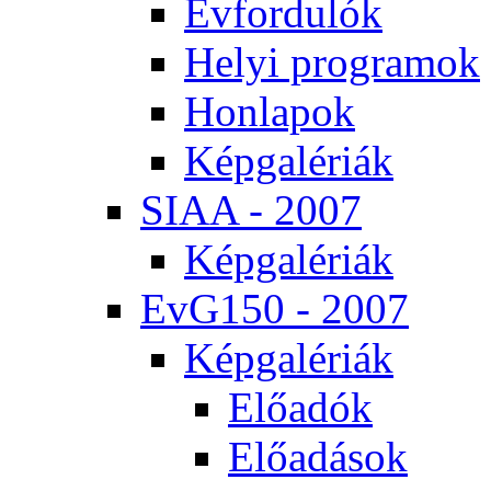
Év­for­du­lók
He­lyi prog­ra­mok
Hon­la­pok
Kép­ga­lé­ri­ák
SI­AA - 2007
Kép­ga­lé­ri­ák
EvG150 - 2007
Kép­ga­lé­ri­ák
Elő­adók
Elő­adá­sok