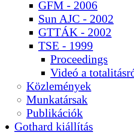
GFM - 2006
Sun AJC - 2002
GT­TÁK - 2002
TSE - 1999
Pro­ce­e­dings
Vi­deó a to­ta­li­tás­r
Köz­le­mé­nyek
Mun­ka­tár­sak
Pub­li­ká­ci­ók
Got­hard ki­ál­lí­tás