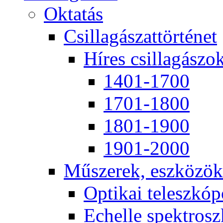
Ok­ta­tás
Csil­la­gá­szat­tör­té­net
Hí­res csil­la­gá­szo
1401-1700
1701-1800
1801-1900
1901-2000
Mű­sze­rek, esz­kö­zök
Op­ti­kai te­lesz­kó­
Echel­le spekt­rosz­