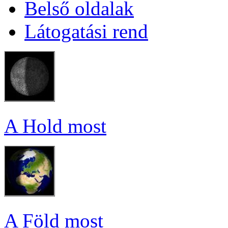
Bel­ső ol­da­lak
Lá­to­ga­tá­si rend
A Hold most
A Föld most