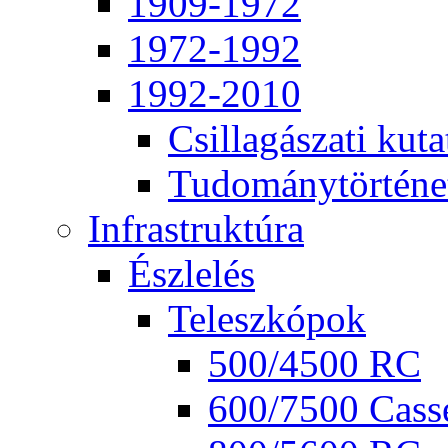
1909-1972
1972-1992
1992-2010
Csil­la­gá­sza­ti ku­ta
Tu­do­mány­tör­té­ne
Inf­ra­struk­tú­ra
Ész­le­lés
Te­lesz­kó­pok
500/4500 RC
600/7500 Cas­se