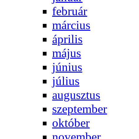
feb­ru­ár
már­ci­us
áp­ri­lis
má­jus
jú­ni­us
jú­li­us
au­gusz­tus
szep­tem­ber
ok­tó­ber
no­vem­ber