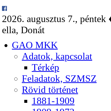
2026. au­gusz­tus 7., pén­tek ♦
el­la, Do­nát
GAO MKK
Ada­tok, kap­cso­lat
Tér­kép
Fel­ada­tok, SZMSZ
Rö­vid tör­té­net
1881-1909