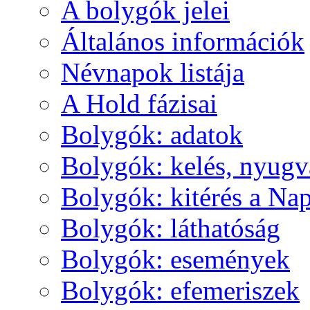
A boly­gók je­lei
Ál­ta­lá­nos in­for­má­ci­ók
Név­na­pok lis­tá­ja
A Hold fá­zi­sai
Boly­gók: ada­tok
Boly­gók: ke­lés, nyug­v
Boly­gók: ki­té­rés a Nap
Boly­gók: lát­ha­tó­ság
Boly­gók: ese­mé­nyek
Boly­gók: efe­me­ri­szek