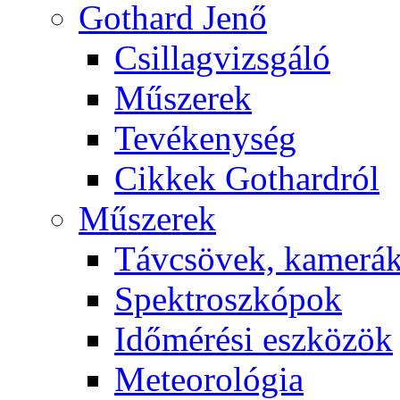
Got­hard Je­nő
Csil­lag­vizs­gá­ló
Mű­sze­rek
Te­vé­keny­ség
Cik­kek Got­hard­ról
Mű­sze­rek
Táv­csö­vek, ka­me­rá
Spekt­rosz­kó­pok
Idő­mé­ré­si esz­kö­zök
Me­te­o­ro­ló­gia