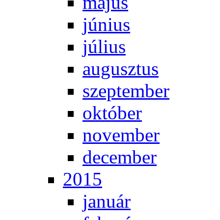
má­jus
jú­ni­us
jú­li­us
au­gusz­tus
szep­tem­ber
ok­tó­ber
no­vem­ber
de­cem­ber
2015
ja­nu­ár