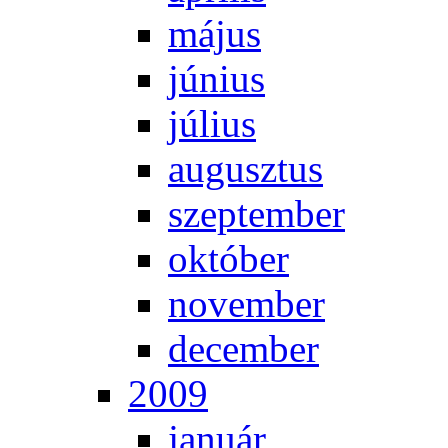
má­jus
jú­ni­us
jú­li­us
au­gusz­tus
szep­tem­ber
ok­tó­ber
no­vem­ber
de­cem­ber
2009
ja­nu­ár