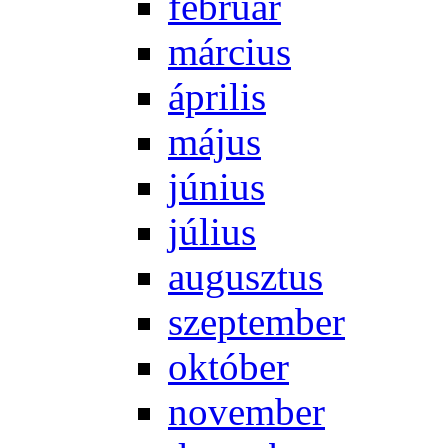
feb­ru­ár
már­ci­us
áp­ri­lis
má­jus
jú­ni­us
jú­li­us
au­gusz­tus
szep­tem­ber
ok­tó­ber
no­vem­ber