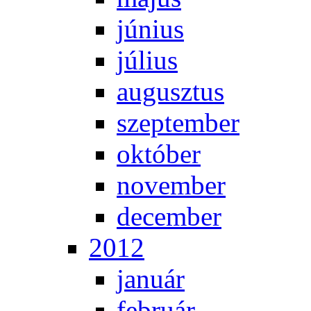
jú­ni­us
jú­li­us
au­gusz­tus
szep­tem­ber
ok­tó­ber
no­vem­ber
de­cem­ber
2012
ja­nu­ár
feb­ru­ár