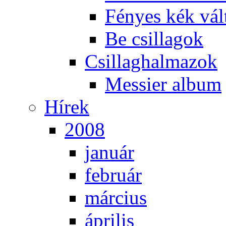
Fé­nyes kék vál­
Be csil­la­gok
Csil­lag­hal­ma­zok
Mes­si­er al­bum
Hí­rek
2008
ja­nu­ár
feb­ru­ár
már­ci­us
áp­ri­lis