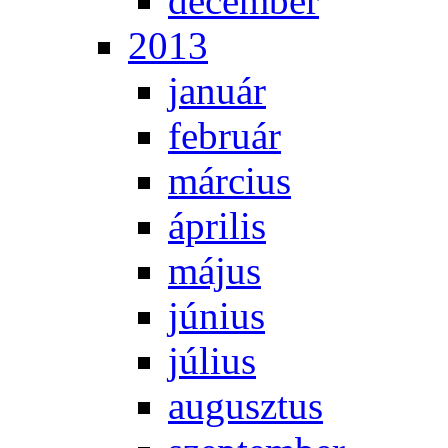
de­cem­ber
2013
ja­nu­ár
feb­ru­ár
már­ci­us
áp­ri­lis
má­jus
jú­ni­us
jú­li­us
au­gusz­tus