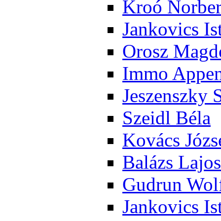
Kroó Nor­ber
Jan­ko­vics Is
Orosz Mag­do
Im­mo Ap­pen­
Je­szensz­ky 
Szeidl Bé­la
Ko­vács Jó­zs
Ba­lázs La­jos
Gud­run Wolf
Jan­ko­vics Is