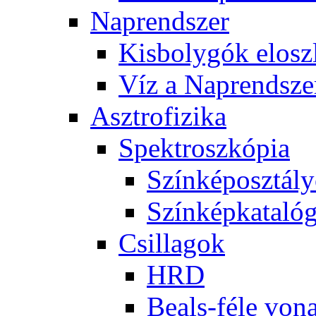
Nap­rend­szer
Kis­boly­gók el­osz­
Víz a Nap­rend­sze
Aszt­ro­fi­zi­ka
Spekt­rosz­kó­pia
Szín­kép­osz­tá­l
Szín­kép­ka­ta­ló­
Csil­la­gok
HRD
Be­als-fé­le vo­na