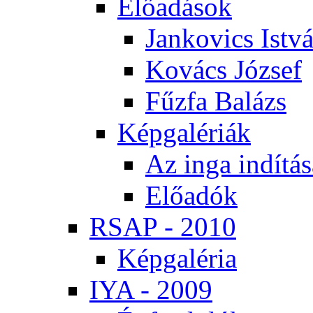
Elő­adá­sok
Jan­ko­vics Ist­v
Ko­vács Jó­zsef
Fűz­fa Ba­lázs
Kép­ga­lé­ri­ák
Az in­ga in­dí­tá­
Elő­adók
RSAP - 2010
Kép­ga­lé­ria
IYA - 2009