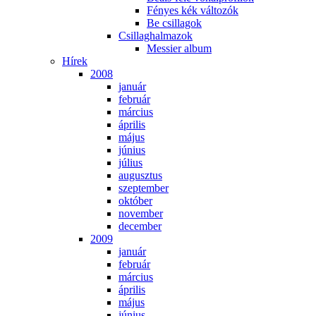
Fé­nyes kék vál­to­zók
Be csil­la­gok
Csil­lag­hal­ma­zok
Mes­si­er al­bum
Hí­rek
2008
ja­nu­ár
feb­ru­ár
már­ci­us
áp­ri­lis
má­jus
jú­ni­us
jú­li­us
au­gusz­tus
szep­tem­ber
ok­tó­ber
no­vem­ber
de­cem­ber
2009
ja­nu­ár
feb­ru­ár
már­ci­us
áp­ri­lis
má­jus
jú­ni­us