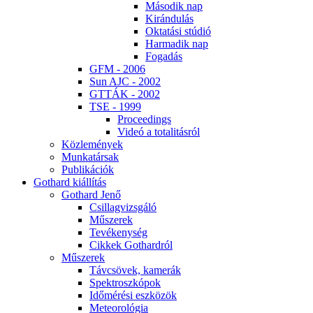
Má­so­dik nap
Ki­rán­du­lás
Ok­ta­tá­si stú­dió
Har­ma­dik nap
Fo­ga­dás
GFM - 2006
Sun AJC - 2002
GT­TÁK - 2002
TSE - 1999
Pro­ce­e­dings
Vi­deó a to­ta­li­tás­ról
Köz­le­mé­nyek
Mun­ka­tár­sak
Pub­li­ká­ci­ók
Got­hard ki­ál­lí­tás
Got­hard Je­nő
Csil­lag­vizs­gá­ló
Mű­sze­rek
Te­vé­keny­ség
Cik­kek Got­hard­ról
Mű­sze­rek
Táv­csö­vek, ka­me­rák
Spekt­rosz­kó­pok
Idő­mé­ré­si esz­kö­zök
Me­te­o­ro­ló­gia