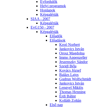
Év­for­du­lók
He­lyi prog­ra­mok
Hon­la­pok
Kép­ga­lé­ri­ák
SI­AA - 2007
Kép­ga­lé­ri­ák
EvG150 - 2007
Kép­ga­lé­ri­ák
Elő­adók
Elő­adá­sok
Kroó Nor­bert
Jan­ko­vics Ist­ván
Orosz Mag­dol­na
Im­mo Ap­pen­zel­ler
Je­szensz­ky Sán­dor
Szeidl Bé­la
Ko­vács Jó­zsef
Ba­lázs La­jos
Gud­run Wolfsch­midt
Jan­ko­vics Ist­ván
Len­gyel Mik­lós
Tho­mas Hen­ning
Ér­di Bá­lint
Kol­láth Zol­tán
El­ső nap