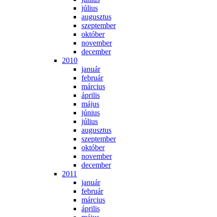
jú­li­us
au­gusz­tus
szep­tem­ber
ok­tó­ber
no­vem­ber
de­cem­ber
2010
ja­nu­ár
feb­ru­ár
már­ci­us
áp­ri­lis
má­jus
jú­ni­us
jú­li­us
au­gusz­tus
szep­tem­ber
ok­tó­ber
no­vem­ber
de­cem­ber
2011
ja­nu­ár
feb­ru­ár
már­ci­us
áp­ri­lis