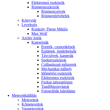
Elekt­ro­mos esz­kö­zök
Rönt­gen­esz­kö­zök
Rönt­gen­csö­vek
Rönt­gen­fel­vé­te­lek
Könyv­tár
Le­ve­le­zés
Kon­koly The­ge Mik­lós
Max Wolf
Ar­chív fo­tók
Ka­te­gó­ri­ák
Port­rék, cso­port­ké­pek
Épü­le­tek, épü­let­bel­sők
Táv­csö­vek, ka­me­rák
Spekt­rosz­kó­pok
Csil­la­gá­sza­ti mű­sze­rek
Me­cha­ni­kai mű­hely
Idő­mé­ré­si esz­kö­zök
Elekt­ro­mos esz­kö­zök
Fi­zi­kai la­bo­ra­tó­ri­um
Tag­díj­bi­zony­la­tok
Fo­tog­rá­fi­ák hát­ol­da­lai
Me­te­o­rit­ki­ál­lí­tás
Me­te­o­ri­tok
Kő­me­te­o­ri­tok
Vas­me­te­o­ri­tok