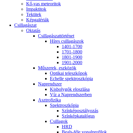
Kő-vas me­te­o­ri­tok
Imp­ak­ti­tok
Tek­ti­tek
Kép­ga­lé­ri­ák
Csil­la­gá­szat
Ok­ta­tás
Csil­la­gá­szat­tör­té­net
Hí­res csil­la­gá­szok
1401-1700
1701-1800
1801-1900
1901-2000
Mű­sze­rek, esz­kö­zök
Op­ti­kai te­lesz­kó­pok
Echel­le spekt­rosz­kó­pia
Nap­rend­szer
Kis­boly­gók el­osz­lá­sa
Víz a Nap­rend­szer­ben
Aszt­ro­fi­zi­ka
Spekt­rosz­kó­pia
Szín­kép­osz­tá­lyo­zás
Szín­kép­ka­ta­ló­gus
Csil­la­gok
HRD
Be­als-fé­le vo­nal­pro­fi­lok