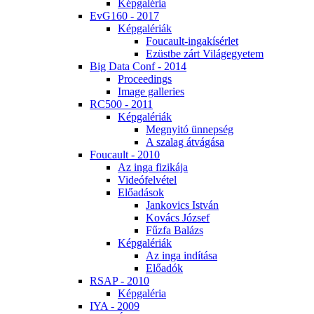
Kép­ga­lé­ria
EvG160 - 2017
Kép­ga­lé­ri­ák
Fo­u­ca­ult-in­ga­kí­sér­let
Ezüst­be zárt Vi­lág­egye­tem
Big Da­ta Conf - 2014
Pro­ce­e­dings
Image gal­le­ri­es
RC500 - 2011
Kép­ga­lé­ri­ák
Meg­nyi­tó ün­nep­ség
A sza­lag át­vá­gá­sa
Fo­u­ca­ult - 2010
Az in­ga fi­zi­ká­ja
Vi­de­ó­fel­vé­tel
Elő­adá­sok
Jan­ko­vics Ist­ván
Ko­vács Jó­zsef
Fűz­fa Ba­lázs
Kép­ga­lé­ri­ák
Az in­ga in­dí­tá­sa
Elő­adók
RSAP - 2010
Kép­ga­lé­ria
IYA - 2009