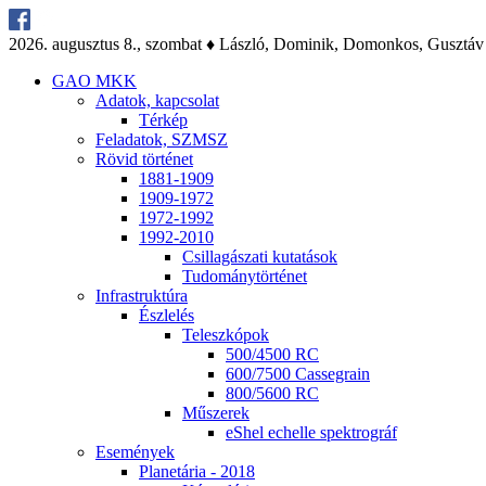
2026. au­gusz­tus 8., szom­bat ♦ Lász­ló, Do­mi­nik, Do­mon­kos, Gusz­táv
GAO MKK
Ada­tok, kap­cso­lat
Tér­kép
Fel­ada­tok, SZMSZ
Rö­vid tör­té­net
1881-1909
1909-1972
1972-1992
1992-2010
Csil­la­gá­sza­ti ku­ta­tá­sok
Tu­do­mány­tör­té­net
Inf­ra­struk­tú­ra
Ész­le­lés
Te­lesz­kó­pok
500/4500 RC
600/7500 Cas­seg­ra­in
800/5600 RC
Mű­sze­rek
eS­hel echel­le spekt­ro­gráf
Ese­mé­nyek
Pla­ne­tá­ria - 2018