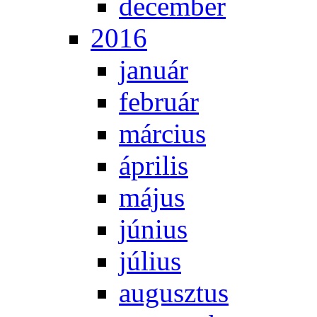
de­cem­ber
2016
ja­nu­ár
feb­ru­ár
már­ci­us
áp­ri­lis
má­jus
jú­ni­us
jú­li­us
au­gusz­tus