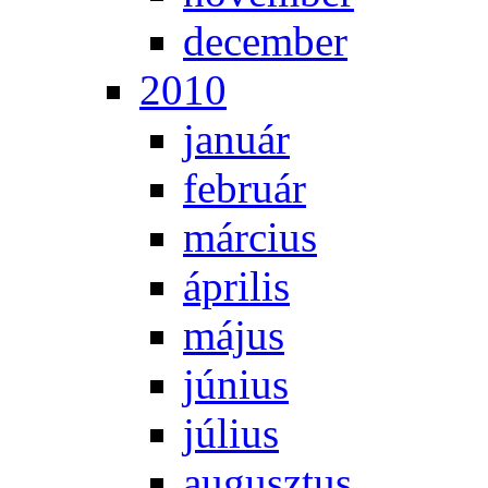
de­cem­ber
2010
ja­nu­ár
feb­ru­ár
már­ci­us
áp­ri­lis
má­jus
jú­ni­us
jú­li­us
au­gusz­tus