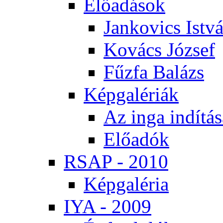
Elő­adá­sok
Jan­ko­vics Ist­v
Ko­vács Jó­zsef
Fűz­fa Ba­lázs
Kép­ga­lé­ri­ák
Az in­ga in­dí­tá­
Elő­adók
RSAP - 2010
Kép­ga­lé­ria
IYA - 2009