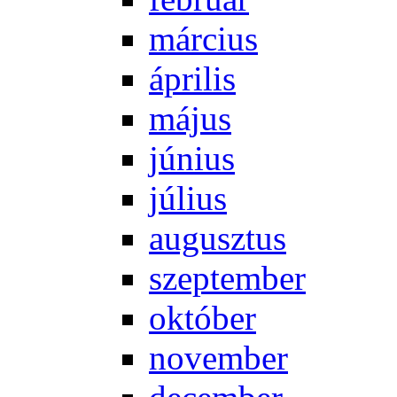
már­ci­us
áp­ri­lis
má­jus
jú­ni­us
jú­li­us
au­gusz­tus
szep­tem­ber
ok­tó­ber
no­vem­ber