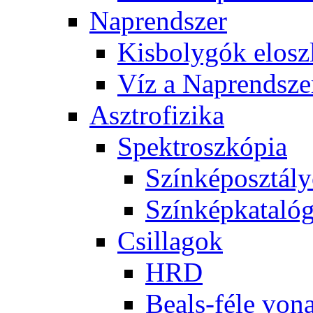
Nap­rend­szer
Kis­boly­gók el­osz­
Víz a Nap­rend­sze
Aszt­ro­fi­zi­ka
Spekt­rosz­kó­pia
Szín­kép­osz­tá­l
Szín­kép­ka­ta­ló­
Csil­la­gok
HRD
Be­als-fé­le vo­na