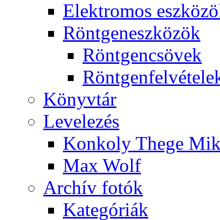
Elekt­ro­mos esz­kö­z
Rönt­gen­esz­kö­zök
Rönt­gen­csö­vek
Rönt­gen­fel­vé­te­le
Könyv­tár
Le­ve­le­zés
Kon­koly The­ge Mik­
Max Wolf
Ar­chív fo­tók
Ka­te­gó­ri­ák