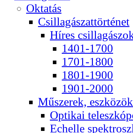
Ok­ta­tás
Csil­la­gá­szat­tör­té­net
Hí­res csil­la­gá­szo
1401-1700
1701-1800
1801-1900
1901-2000
Mű­sze­rek, esz­kö­zök
Op­ti­kai te­lesz­kó­
Echel­le spekt­rosz­