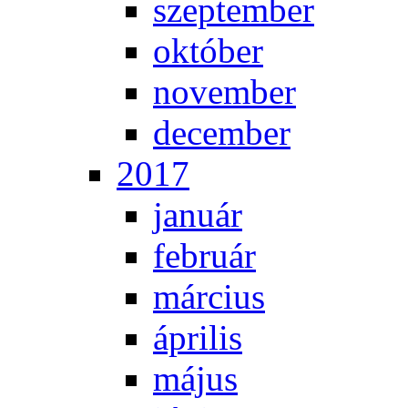
szep­tem­ber
ok­tó­ber
no­vem­ber
de­cem­ber
2017
ja­nu­ár
feb­ru­ár
már­ci­us
áp­ri­lis
má­jus