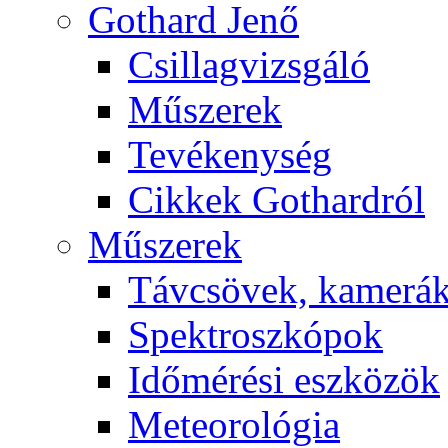
Got­hard Je­nő
Csil­lag­vizs­gá­ló
Mű­sze­rek
Te­vé­keny­ség
Cik­kek Got­hard­ról
Mű­sze­rek
Táv­csö­vek, ka­me­rá
Spekt­rosz­kó­pok
Idő­mé­ré­si esz­kö­zök
Me­te­o­ro­ló­gia