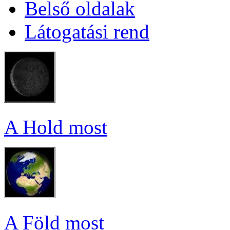
Bel­ső ol­da­lak
Lá­to­ga­tá­si rend
A Hold most
A Föld most