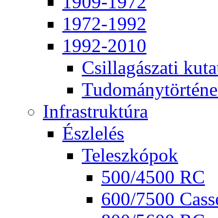
1909-1972
1972-1992
1992-2010
Csil­la­gá­sza­ti ku­ta
Tu­do­mány­tör­té­ne
Inf­ra­struk­tú­ra
Ész­le­lés
Te­lesz­kó­pok
500/4500 RC
600/7500 Cas­se