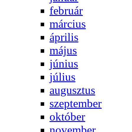
feb­ru­ár
már­ci­us
áp­ri­lis
má­jus
jú­ni­us
jú­li­us
au­gusz­tus
szep­tem­ber
ok­tó­ber
no­vem­ber