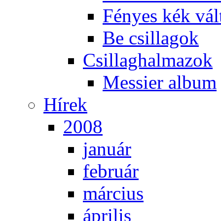
Fé­nyes kék vál­
Be csil­la­gok
Csil­lag­hal­ma­zok
Mes­si­er al­bum
Hí­rek
2008
ja­nu­ár
feb­ru­ár
már­ci­us
áp­ri­lis