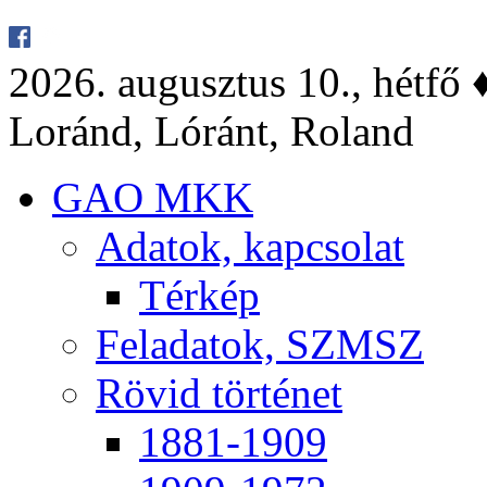
2026. au­gusz­tus 10., hét­fő ♦
Lo­ránd, Ló­ránt, Ro­land
GAO MKK
Ada­tok, kap­cso­lat
Tér­kép
Fel­ada­tok, SZMSZ
Rö­vid tör­té­net
1881-1909