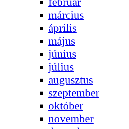
feb­ru­ár
már­ci­us
áp­ri­lis
má­jus
jú­ni­us
jú­li­us
au­gusz­tus
szep­tem­ber
ok­tó­ber
no­vem­ber