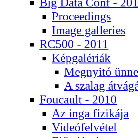
Big Da­ta Conf - 20
Pro­ce­e­dings
Image gal­le­ri­es
RC500 - 2011
Kép­ga­lé­ri­ák
Meg­nyi­tó ün­ne
A sza­lag át­vá­gá
Fo­u­ca­ult - 2010
Az in­ga fi­zi­ká­ja
Vi­de­ó­fel­vé­tel