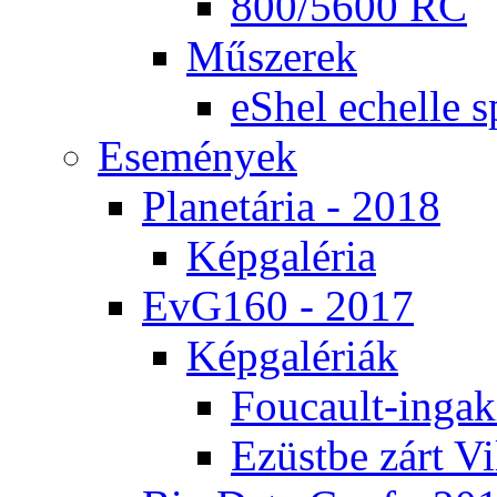
800/5600 RC
Mű­sze­rek
eS­hel echel­le s
Ese­mé­nyek
Pla­ne­tá­ria - 2018
Kép­ga­lé­ria
EvG160 - 2017
Kép­ga­lé­ri­ák
Fo­u­ca­ult-in­ga­kí
Ezüst­be zárt Vi