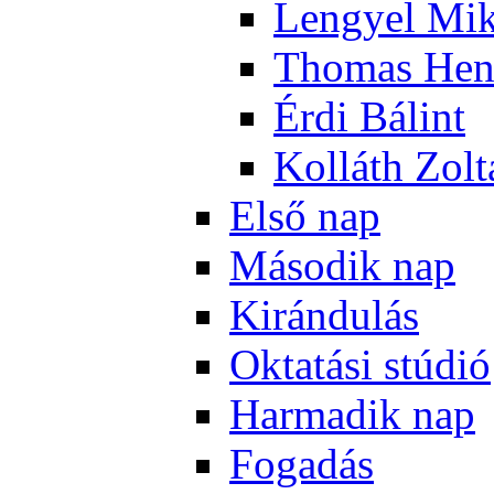
Len­gyel Mik
Tho­mas Hen
Ér­di Bá­lint
Kol­láth Zol­
El­ső nap
Má­so­dik nap
Ki­rán­du­lás
Ok­ta­tá­si stú­dió
Har­ma­dik nap
Fo­ga­dás