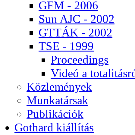
GFM - 2006
Sun AJC - 2002
GT­TÁK - 2002
TSE - 1999
Pro­ce­e­dings
Vi­deó a to­ta­li­tás­r
Köz­le­mé­nyek
Mun­ka­tár­sak
Pub­li­ká­ci­ók
Got­hard ki­ál­lí­tás