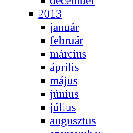
de­cem­ber
2013
ja­nu­ár
feb­ru­ár
már­ci­us
áp­ri­lis
má­jus
jú­ni­us
jú­li­us
au­gusz­tus