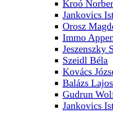
Kroó Nor­ber
Jan­ko­vics Is
Orosz Mag­do
Im­mo Ap­pen­
Je­szensz­ky 
Szeidl Bé­la
Ko­vács Jó­zs
Ba­lázs La­jos
Gud­run Wolf
Jan­ko­vics Is