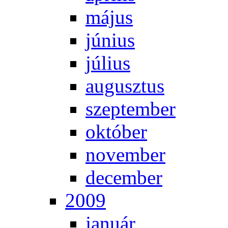
má­jus
jú­ni­us
jú­li­us
au­gusz­tus
szep­tem­ber
ok­tó­ber
no­vem­ber
de­cem­ber
2009
ja­nu­ár