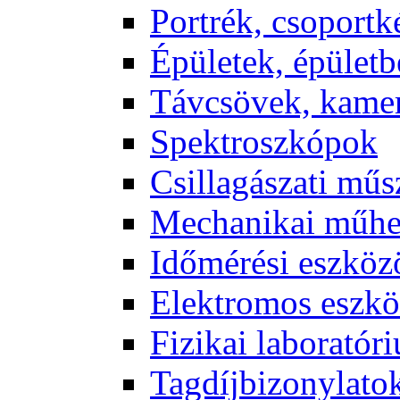
Port­rék, cso­port­k
Épü­le­tek, épü­let­b
Táv­csö­vek, ka­me­
Spekt­rosz­kó­pok
Csil­la­gá­sza­ti mű­
Me­cha­ni­kai mű­h
Idő­mé­ré­si esz­kö­
Elekt­ro­mos esz­kö
Fi­zi­kai la­bo­ra­tó­r
Tag­díj­bi­zony­la­to