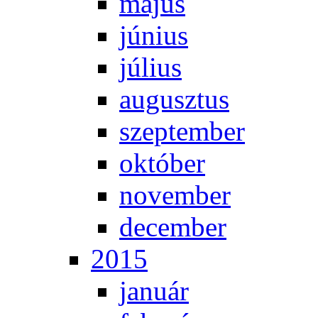
má­jus
jú­ni­us
jú­li­us
au­gusz­tus
szep­tem­ber
ok­tó­ber
no­vem­ber
de­cem­ber
2015
ja­nu­ár