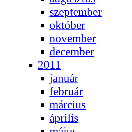
szep­tem­ber
ok­tó­ber
no­vem­ber
de­cem­ber
2011
ja­nu­ár
feb­ru­ár
már­ci­us
áp­ri­lis
má­jus