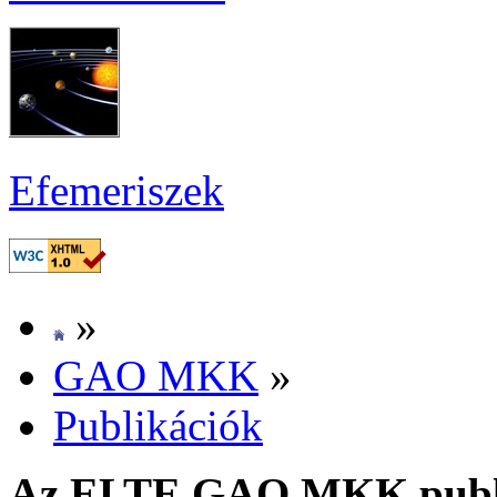
Efe­me­ri­szek
»
GAO MKK
»
Pub­li­ká­ci­ók
Az EL­TE GAO MKK pub­li­k