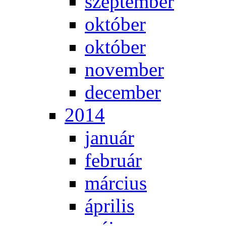
szep­tem­ber
ok­tó­ber
ok­tó­ber
no­vem­ber
de­cem­ber
2014
ja­nu­ár
feb­ru­ár
már­ci­us
áp­ri­lis