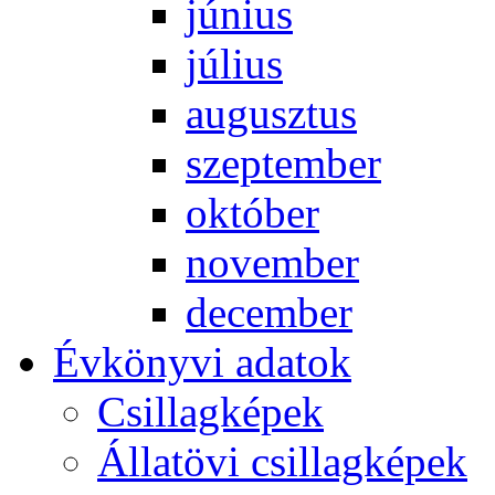
jú­ni­us
jú­li­us
au­gusz­tus
szep­tem­ber
ok­tó­ber
no­vem­ber
de­cem­ber
Év­köny­vi ada­tok
Csil­lag­ké­pek
Ál­lat­övi csil­lag­ké­pek