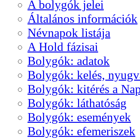
A boly­gók je­lei
Ál­ta­lá­nos in­for­má­ci­ók
Név­na­pok lis­tá­ja
A Hold fá­zi­sai
Boly­gók: ada­tok
Boly­gók: ke­lés, nyug­v
Boly­gók: ki­té­rés a Nap
Boly­gók: lát­ha­tó­ság
Boly­gók: ese­mé­nyek
Boly­gók: efe­me­ri­szek