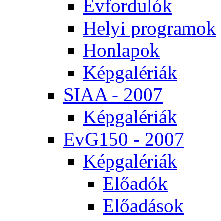
Év­for­du­lók
He­lyi prog­ra­mok
Hon­la­pok
Kép­ga­lé­ri­ák
SI­AA - 2007
Kép­ga­lé­ri­ák
EvG150 - 2007
Kép­ga­lé­ri­ák
Elő­adók
Elő­adá­sok