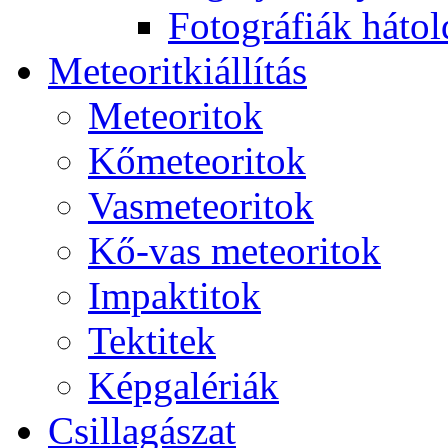
Fo­tog­rá­fi­ák hát­ol­
Me­te­o­rit­ki­ál­lí­tás
Me­te­o­ri­tok
Kő­me­te­o­ri­tok
Vas­me­te­o­ri­tok
Kő-vas me­te­o­ri­tok
Imp­ak­ti­tok
Tek­ti­tek
Kép­ga­lé­ri­ák
Csil­la­gá­szat