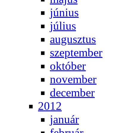
jú­ni­us
jú­li­us
au­gusz­tus
szep­tem­ber
ok­tó­ber
no­vem­ber
de­cem­ber
2012
ja­nu­ár
feb­ru­ár