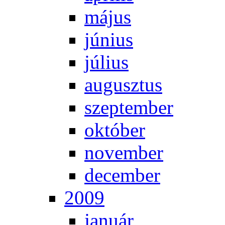
má­jus
jú­ni­us
jú­li­us
au­gusz­tus
szep­tem­ber
ok­tó­ber
no­vem­ber
de­cem­ber
2009
ja­nu­ár