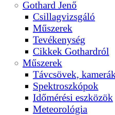
Got­hard Je­nő
Csil­lag­vizs­gá­ló
Mű­sze­rek
Te­vé­keny­ség
Cik­kek Got­hard­ról
Mű­sze­rek
Táv­csö­vek, ka­me­rá
Spekt­rosz­kó­pok
Idő­mé­ré­si esz­kö­zök
Me­te­o­ro­ló­gia