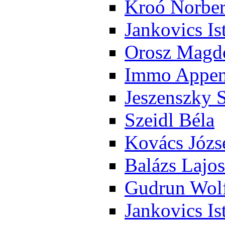
Kroó Nor­ber
Jan­ko­vics Is
Orosz Mag­do
Im­mo Ap­pen­
Je­szensz­ky 
Szeidl Bé­la
Ko­vács Jó­zs
Ba­lázs La­jos
Gud­run Wolf
Jan­ko­vics Is