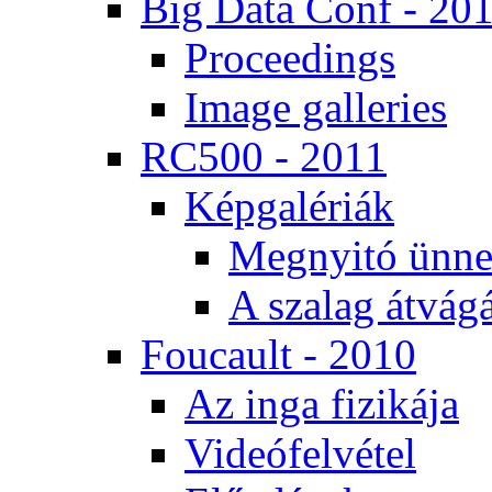
Big Da­ta Conf - 20
Pro­ce­e­dings
Image gal­le­ri­es
RC500 - 2011
Kép­ga­lé­ri­ák
Meg­nyi­tó ün­ne
A sza­lag át­vá­gá
Fo­u­ca­ult - 2010
Az in­ga fi­zi­ká­ja
Vi­de­ó­fel­vé­tel