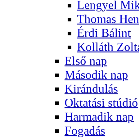
Len­gyel Mik
Tho­mas Hen
Ér­di Bá­lint
Kol­láth Zol­
El­ső nap
Má­so­dik nap
Ki­rán­du­lás
Ok­ta­tá­si stú­dió
Har­ma­dik nap
Fo­ga­dás