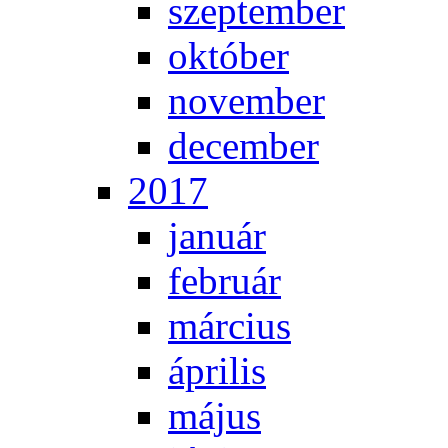
szep­tem­ber
ok­tó­ber
no­vem­ber
de­cem­ber
2017
ja­nu­ár
feb­ru­ár
már­ci­us
áp­ri­lis
má­jus