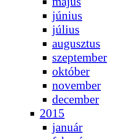
má­jus
jú­ni­us
jú­li­us
au­gusz­tus
szep­tem­ber
ok­tó­ber
no­vem­ber
de­cem­ber
2015
ja­nu­ár