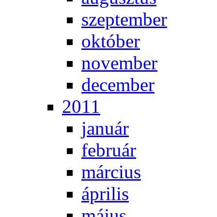
szep­tem­ber
ok­tó­ber
no­vem­ber
de­cem­ber
2011
ja­nu­ár
feb­ru­ár
már­ci­us
áp­ri­lis
má­jus