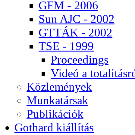
GFM - 2006
Sun AJC - 2002
GT­TÁK - 2002
TSE - 1999
Pro­ce­e­dings
Vi­deó a to­ta­li­tás­r
Köz­le­mé­nyek
Mun­ka­tár­sak
Pub­li­ká­ci­ók
Got­hard ki­ál­lí­tás