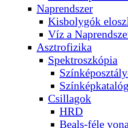
Nap­rend­szer
Kis­boly­gók el­osz­
Víz a Nap­rend­sze
Aszt­ro­fi­zi­ka
Spekt­rosz­kó­pia
Szín­kép­osz­tá­l
Szín­kép­ka­ta­ló­
Csil­la­gok
HRD
Be­als-fé­le vo­na