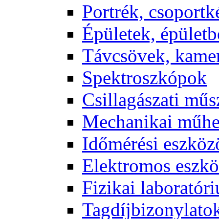
Port­rék, cso­port­k
Épü­le­tek, épü­let­b
Táv­csö­vek, ka­me­
Spekt­rosz­kó­pok
Csil­la­gá­sza­ti mű­
Me­cha­ni­kai mű­h
Idő­mé­ré­si esz­kö­
Elekt­ro­mos esz­kö
Fi­zi­kai la­bo­ra­tó­r
Tag­díj­bi­zony­la­to