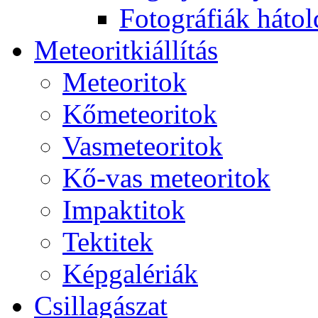
Fo­tog­rá­fi­ák hát­ol­
Me­te­o­rit­ki­ál­lí­tás
Me­te­o­ri­tok
Kő­me­te­o­ri­tok
Vas­me­te­o­ri­tok
Kő-vas me­te­o­ri­tok
Imp­ak­ti­tok
Tek­ti­tek
Kép­ga­lé­ri­ák
Csil­la­gá­szat