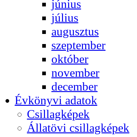
jú­ni­us
jú­li­us
au­gusz­tus
szep­tem­ber
ok­tó­ber
no­vem­ber
de­cem­ber
Év­köny­vi ada­tok
Csil­lag­ké­pek
Ál­lat­övi csil­lag­ké­pek