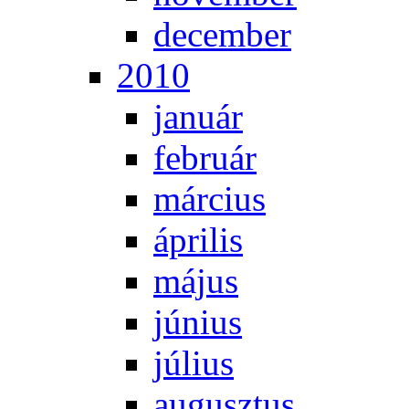
de­cem­ber
2010
ja­nu­ár
feb­ru­ár
már­ci­us
áp­ri­lis
má­jus
jú­ni­us
jú­li­us
au­gusz­tus