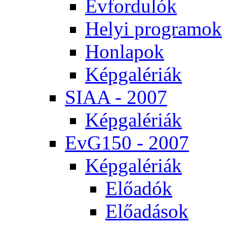
Év­for­du­lók
He­lyi prog­ra­mok
Hon­la­pok
Kép­ga­lé­ri­ák
SI­AA - 2007
Kép­ga­lé­ri­ák
EvG150 - 2007
Kép­ga­lé­ri­ák
Elő­adók
Elő­adá­sok