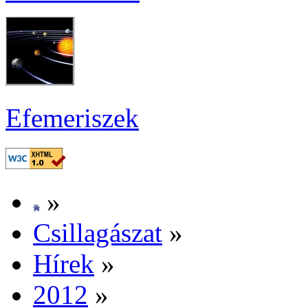
Efe­me­ri­szek
»
Csil­la­gá­szat
»
Hí­rek
»
2012
»