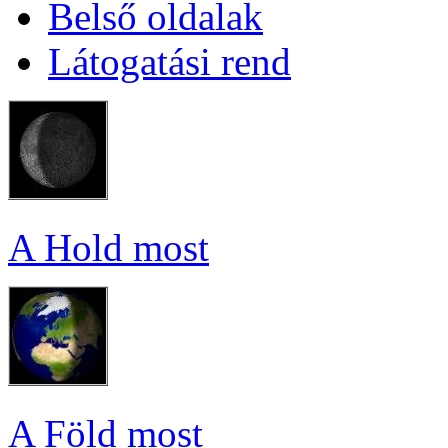
Bel­ső ol­da­lak
Lá­to­ga­tá­si rend
A Hold most
A Föld most