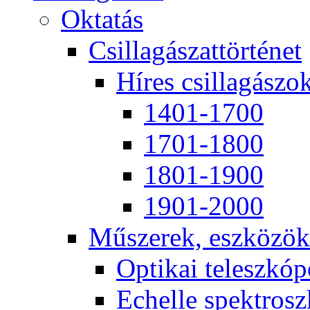
Ok­ta­tás
Csil­la­gá­szat­tör­té­net
Hí­res csil­la­gá­szo
1401-1700
1701-1800
1801-1900
1901-2000
Mű­sze­rek, esz­kö­zök
Op­ti­kai te­lesz­kó­
Echel­le spekt­rosz­