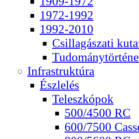
1909-1972
1972-1992
1992-2010
Csil­la­gá­sza­ti ku­ta
Tu­do­mány­tör­té­ne
Inf­ra­struk­tú­ra
Ész­le­lés
Te­lesz­kó­pok
500/4500 RC
600/7500 Cas­se