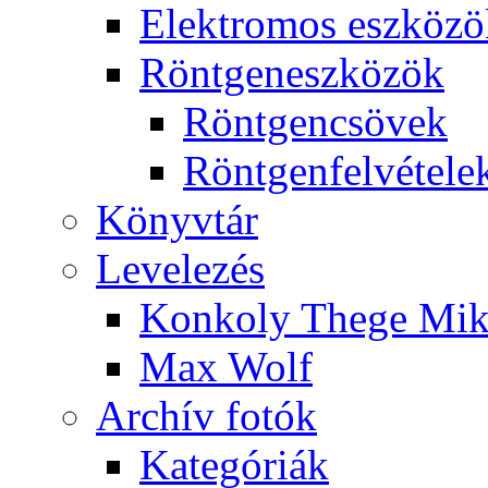
Elekt­ro­mos esz­kö­z
Rönt­gen­esz­kö­zök
Rönt­gen­csö­vek
Rönt­gen­fel­vé­te­le
Könyv­tár
Le­ve­le­zés
Kon­koly The­ge Mik­
Max Wolf
Ar­chív fo­tók
Ka­te­gó­ri­ák