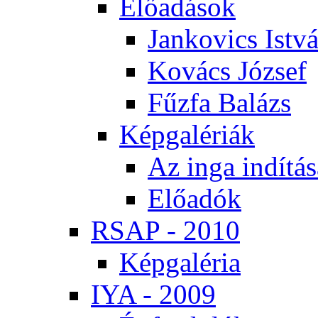
Elő­adá­sok
Jan­ko­vics Ist­v
Ko­vács Jó­zsef
Fűz­fa Ba­lázs
Kép­ga­lé­ri­ák
Az in­ga in­dí­tá­
Elő­adók
RSAP - 2010
Kép­ga­lé­ria
IYA - 2009