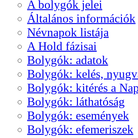
A boly­gók je­lei
Ál­ta­lá­nos in­for­má­ci­ók
Név­na­pok lis­tá­ja
A Hold fá­zi­sai
Boly­gók: ada­tok
Boly­gók: ke­lés, nyug­v
Boly­gók: ki­té­rés a Nap
Boly­gók: lát­ha­tó­ság
Boly­gók: ese­mé­nyek
Boly­gók: efe­me­ri­szek