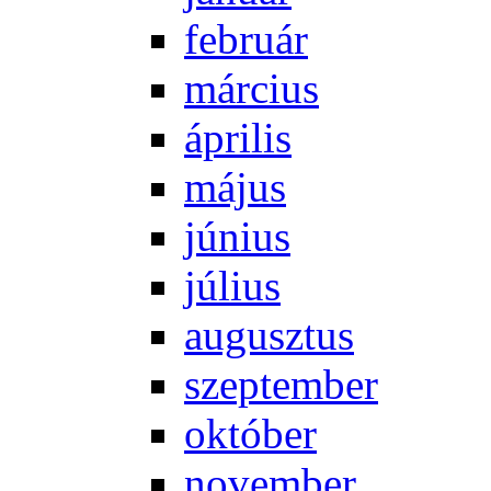
feb­ru­ár
már­ci­us
áp­ri­lis
má­jus
jú­ni­us
jú­li­us
au­gusz­tus
szep­tem­ber
ok­tó­ber
no­vem­ber