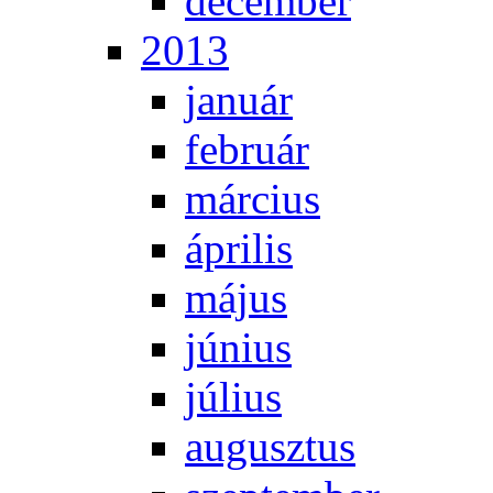
de­cem­ber
2013
ja­nu­ár
feb­ru­ár
már­ci­us
áp­ri­lis
má­jus
jú­ni­us
jú­li­us
au­gusz­tus