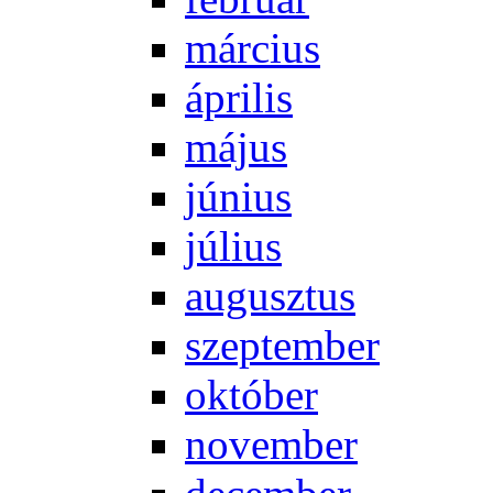
már­ci­us
áp­ri­lis
má­jus
jú­ni­us
jú­li­us
au­gusz­tus
szep­tem­ber
ok­tó­ber
no­vem­ber