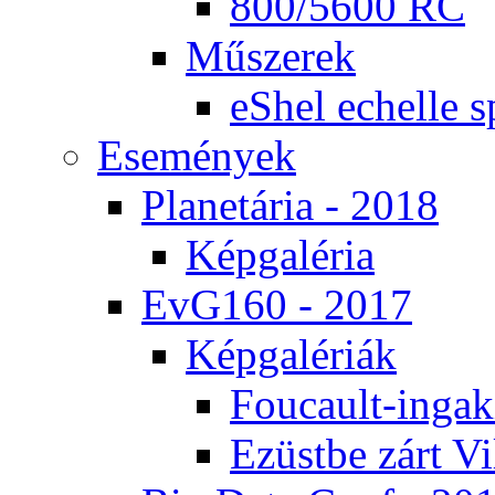
800/5600 RC
Mű­sze­rek
eS­hel echel­le s
Ese­mé­nyek
Pla­ne­tá­ria - 2018
Kép­ga­lé­ria
EvG160 - 2017
Kép­ga­lé­ri­ák
Fo­u­ca­ult-in­ga­kí
Ezüst­be zárt Vi