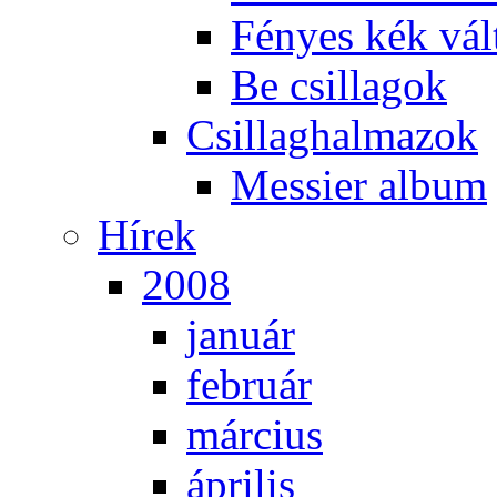
Fé­nyes kék vál­
Be csil­la­gok
Csil­lag­hal­ma­zok
Mes­si­er al­bum
Hí­rek
2008
ja­nu­ár
feb­ru­ár
már­ci­us
áp­ri­lis