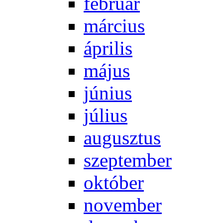
feb­ru­ár
már­ci­us
áp­ri­lis
má­jus
jú­ni­us
jú­li­us
au­gusz­tus
szep­tem­ber
ok­tó­ber
no­vem­ber