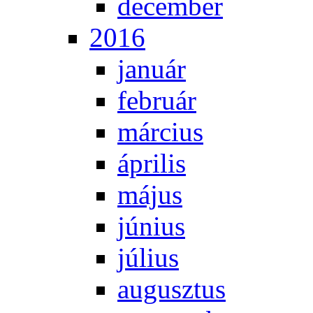
de­cem­ber
2016
ja­nu­ár
feb­ru­ár
már­ci­us
áp­ri­lis
má­jus
jú­ni­us
jú­li­us
au­gusz­tus