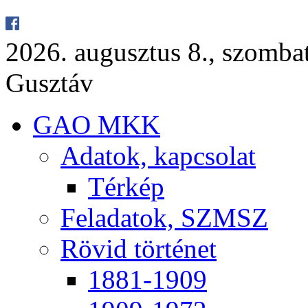
2026. au­gusz­tus 8., szom­ba
Gusz­táv
GAO MKK
Ada­tok, kap­cso­lat
Tér­kép
Fel­ada­tok, SZMSZ
Rö­vid tör­té­net
1881-1909