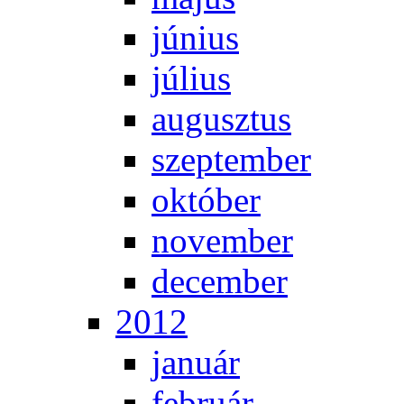
jú­ni­us
jú­li­us
au­gusz­tus
szep­tem­ber
ok­tó­ber
no­vem­ber
de­cem­ber
2012
ja­nu­ár
feb­ru­ár