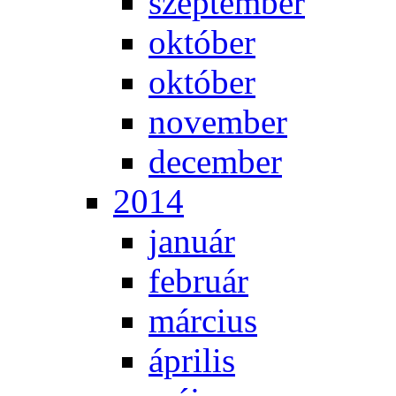
szep­tem­ber
ok­tó­ber
ok­tó­ber
no­vem­ber
de­cem­ber
2014
ja­nu­ár
feb­ru­ár
már­ci­us
áp­ri­lis