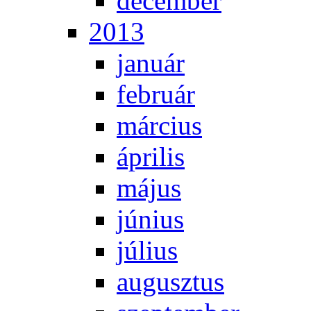
de­cem­ber
2013
ja­nu­ár
feb­ru­ár
már­ci­us
áp­ri­lis
má­jus
jú­ni­us
jú­li­us
au­gusz­tus