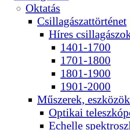
Ok­ta­tás
Csil­la­gá­szat­tör­té­net
Hí­res csil­la­gá­szo
1401-1700
1701-1800
1801-1900
1901-2000
Mű­sze­rek, esz­kö­zök
Op­ti­kai te­lesz­kó­
Echel­le spekt­rosz­