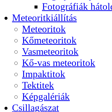
Fo­tog­rá­fi­ák hát­ol­
Me­te­o­rit­ki­ál­lí­tás
Me­te­o­ri­tok
Kő­me­te­o­ri­tok
Vas­me­te­o­ri­tok
Kő-vas me­te­o­ri­tok
Imp­ak­ti­tok
Tek­ti­tek
Kép­ga­lé­ri­ák
Csil­la­gá­szat