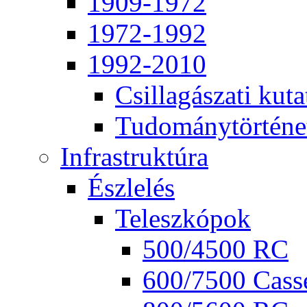
1909-1972
1972-1992
1992-2010
Csil­la­gá­sza­ti ku­ta
Tu­do­mány­tör­té­ne
Inf­ra­struk­tú­ra
Ész­le­lés
Te­lesz­kó­pok
500/4500 RC
600/7500 Cas­se