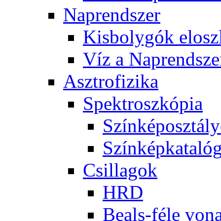
Nap­rend­szer
Kis­boly­gók el­osz­
Víz a Nap­rend­sze
Aszt­ro­fi­zi­ka
Spekt­rosz­kó­pia
Szín­kép­osz­tá­l
Szín­kép­ka­ta­ló­
Csil­la­gok
HRD
Be­als-fé­le vo­na