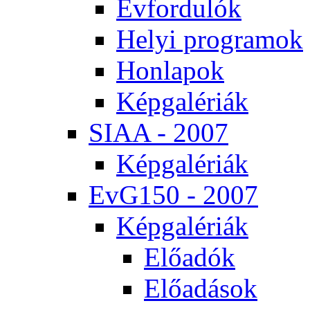
Év­for­du­lók
He­lyi prog­ra­mok
Hon­la­pok
Kép­ga­lé­ri­ák
SI­AA - 2007
Kép­ga­lé­ri­ák
EvG150 - 2007
Kép­ga­lé­ri­ák
Elő­adók
Elő­adá­sok