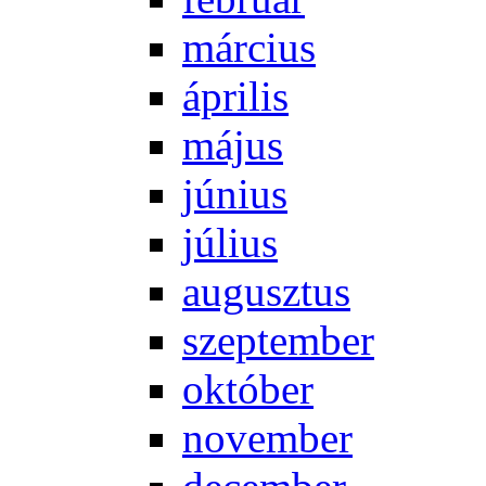
már­ci­us
áp­ri­lis
má­jus
jú­ni­us
jú­li­us
au­gusz­tus
szep­tem­ber
ok­tó­ber
no­vem­ber