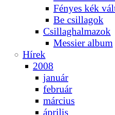
Fé­nyes kék vál­
Be csil­la­gok
Csil­lag­hal­ma­zok
Mes­si­er al­bum
Hí­rek
2008
ja­nu­ár
feb­ru­ár
már­ci­us
áp­ri­lis