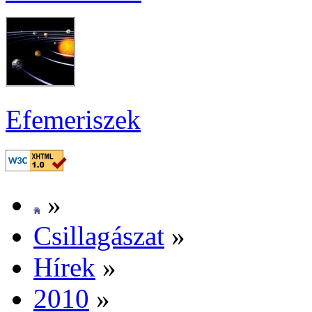
Efe­me­ri­szek
»
Csil­la­gá­szat
»
Hí­rek
»
2010
»