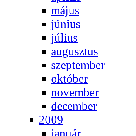
má­jus
jú­ni­us
jú­li­us
au­gusz­tus
szep­tem­ber
ok­tó­ber
no­vem­ber
de­cem­ber
2009
ja­nu­ár