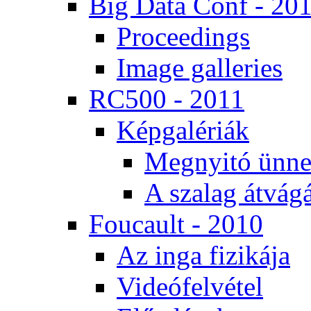
Big Da­ta Conf - 20
Pro­ce­e­dings
Image gal­le­ri­es
RC500 - 2011
Kép­ga­lé­ri­ák
Meg­nyi­tó ün­ne
A sza­lag át­vá­gá
Fo­u­ca­ult - 2010
Az in­ga fi­zi­ká­ja
Vi­de­ó­fel­vé­tel