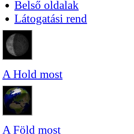
Bel­ső ol­da­lak
Lá­to­ga­tá­si rend
A Hold most
A Föld most