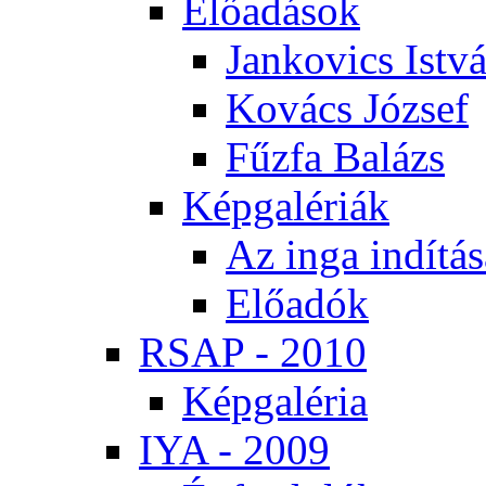
Elő­adá­sok
Jan­ko­vics Ist­v
Ko­vács Jó­zsef
Fűz­fa Ba­lázs
Kép­ga­lé­ri­ák
Az in­ga in­dí­tá­
Elő­adók
RSAP - 2010
Kép­ga­lé­ria
IYA - 2009