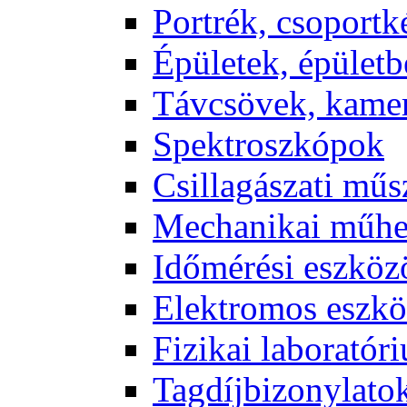
Port­rék, cso­port­k
Épü­le­tek, épü­let­b
Táv­csö­vek, ka­me­
Spekt­rosz­kó­pok
Csil­la­gá­sza­ti mű­
Me­cha­ni­kai mű­h
Idő­mé­ré­si esz­kö­
Elekt­ro­mos esz­kö
Fi­zi­kai la­bo­ra­tó­r
Tag­díj­bi­zony­la­to