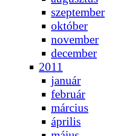
szep­tem­ber
ok­tó­ber
no­vem­ber
de­cem­ber
2011
ja­nu­ár
feb­ru­ár
már­ci­us
áp­ri­lis
má­jus