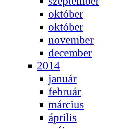
szep­tem­ber
ok­tó­ber
ok­tó­ber
no­vem­ber
de­cem­ber
2014
ja­nu­ár
feb­ru­ár
már­ci­us
áp­ri­lis