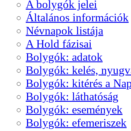
A boly­gók je­lei
Ál­ta­lá­nos in­for­má­ci­ók
Név­na­pok lis­tá­ja
A Hold fá­zi­sai
Boly­gók: ada­tok
Boly­gók: ke­lés, nyug­v
Boly­gók: ki­té­rés a Nap
Boly­gók: lát­ha­tó­ság
Boly­gók: ese­mé­nyek
Boly­gók: efe­me­ri­szek