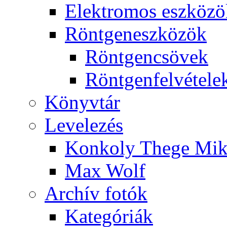
Elekt­ro­mos esz­kö­z
Rönt­gen­esz­kö­zök
Rönt­gen­csö­vek
Rönt­gen­fel­vé­te­le
Könyv­tár
Le­ve­le­zés
Kon­koly The­ge Mik­
Max Wolf
Ar­chív fo­tók
Ka­te­gó­ri­ák