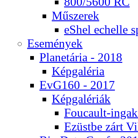
800/5600 RC
Mű­sze­rek
eS­hel echel­le s
Ese­mé­nyek
Pla­ne­tá­ria - 2018
Kép­ga­lé­ria
EvG160 - 2017
Kép­ga­lé­ri­ák
Fo­u­ca­ult-in­ga­kí
Ezüst­be zárt Vi