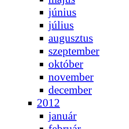
jú­ni­us
jú­li­us
au­gusz­tus
szep­tem­ber
ok­tó­ber
no­vem­ber
de­cem­ber
2012
ja­nu­ár
feb­ru­ár