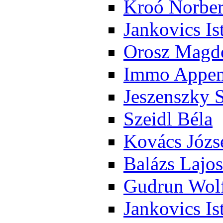
Kroó Nor­ber
Jan­ko­vics Is
Orosz Mag­do
Im­mo Ap­pen­
Je­szensz­ky 
Szeidl Bé­la
Ko­vács Jó­zs
Ba­lázs La­jos
Gud­run Wolf
Jan­ko­vics Is