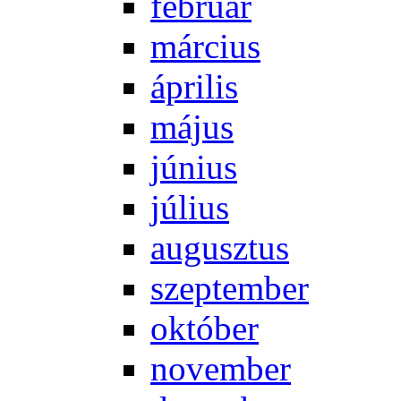
feb­ru­ár
már­ci­us
áp­ri­lis
má­jus
jú­ni­us
jú­li­us
au­gusz­tus
szep­tem­ber
ok­tó­ber
no­vem­ber