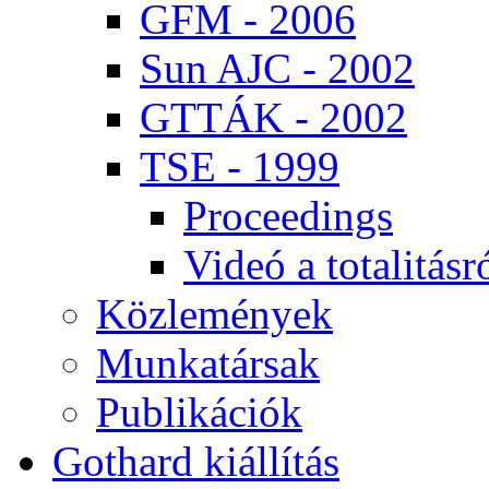
GFM - 2006
Sun AJC - 2002
GT­TÁK - 2002
TSE - 1999
Pro­ce­e­dings
Vi­deó a to­ta­li­tás­r
Köz­le­mé­nyek
Mun­ka­tár­sak
Pub­li­ká­ci­ók
Got­hard ki­ál­lí­tás