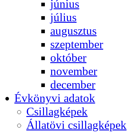
jú­ni­us
jú­li­us
au­gusz­tus
szep­tem­ber
ok­tó­ber
no­vem­ber
de­cem­ber
Év­köny­vi ada­tok
Csil­lag­ké­pek
Ál­lat­övi csil­lag­ké­pek