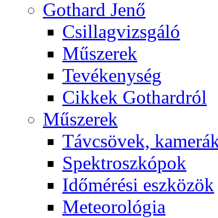
Got­hard Je­nő
Csil­lag­vizs­gá­ló
Mű­sze­rek
Te­vé­keny­ség
Cik­kek Got­hard­ról
Mű­sze­rek
Táv­csö­vek, ka­me­rá
Spekt­rosz­kó­pok
Idő­mé­ré­si esz­kö­zök
Me­te­o­ro­ló­gia