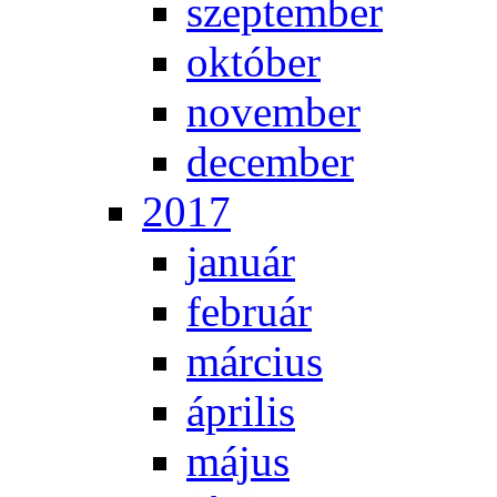
szep­tem­ber
ok­tó­ber
no­vem­ber
de­cem­ber
2017
ja­nu­ár
feb­ru­ár
már­ci­us
áp­ri­lis
má­jus