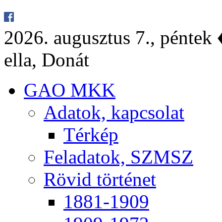
2026. au­gusz­tus 7., pén­tek ♦
el­la, Do­nát
GAO MKK
Ada­tok, kap­cso­lat
Tér­kép
Fel­ada­tok, SZMSZ
Rö­vid tör­té­net
1881-1909