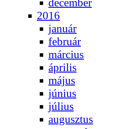
de­cem­ber
2016
ja­nu­ár
feb­ru­ár
már­ci­us
áp­ri­lis
má­jus
jú­ni­us
jú­li­us
au­gusz­tus