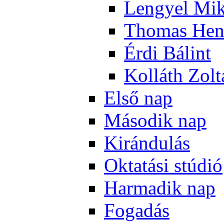
Len­gyel Mik
Tho­mas Hen
Ér­di Bá­lint
Kol­láth Zol­
El­ső nap
Má­so­dik nap
Ki­rán­du­lás
Ok­ta­tá­si stú­dió
Har­ma­dik nap
Fo­ga­dás