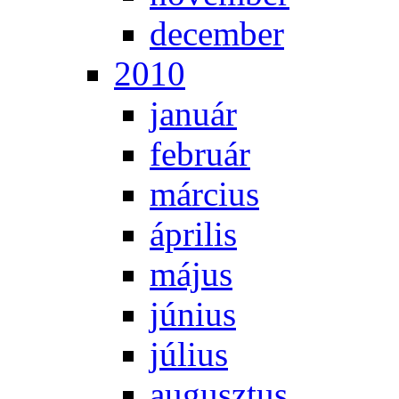
de­cem­ber
2010
ja­nu­ár
feb­ru­ár
már­ci­us
áp­ri­lis
má­jus
jú­ni­us
jú­li­us
au­gusz­tus