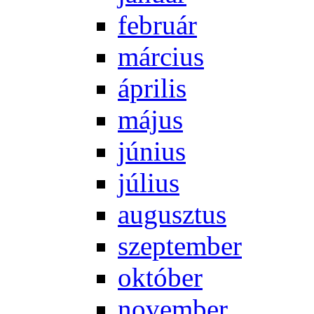
feb­ru­ár
már­ci­us
áp­ri­lis
má­jus
jú­ni­us
jú­li­us
au­gusz­tus
szep­tem­ber
ok­tó­ber
no­vem­ber