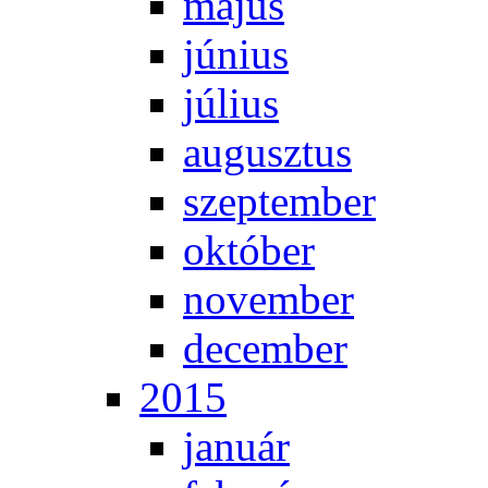
má­jus
jú­ni­us
jú­li­us
au­gusz­tus
szep­tem­ber
ok­tó­ber
no­vem­ber
de­cem­ber
2015
ja­nu­ár