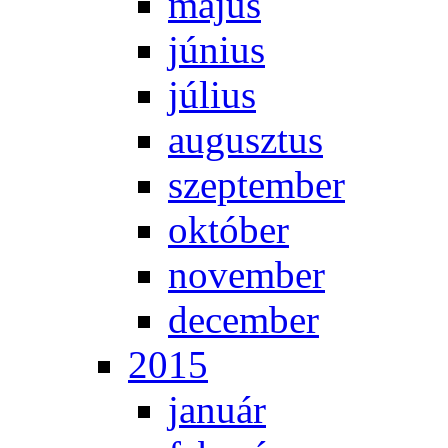
má­jus
jú­ni­us
jú­li­us
au­gusz­tus
szep­tem­ber
ok­tó­ber
no­vem­ber
de­cem­ber
2015
ja­nu­ár