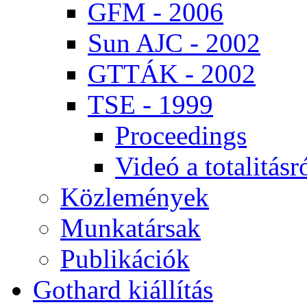
GFM - 2006
Sun AJC - 2002
GT­TÁK - 2002
TSE - 1999
Pro­ce­e­dings
Vi­deó a to­ta­li­tás­r
Köz­le­mé­nyek
Mun­ka­tár­sak
Pub­li­ká­ci­ók
Got­hard ki­ál­lí­tás