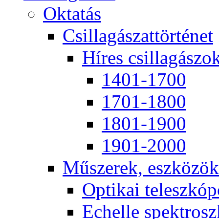
Ok­ta­tás
Csil­la­gá­szat­tör­té­net
Hí­res csil­la­gá­szo
1401-1700
1701-1800
1801-1900
1901-2000
Mű­sze­rek, esz­kö­zök
Op­ti­kai te­lesz­kó­
Echel­le spekt­rosz­