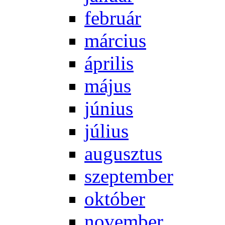
feb­ru­ár
már­ci­us
áp­ri­lis
má­jus
jú­ni­us
jú­li­us
au­gusz­tus
szep­tem­ber
ok­tó­ber
no­vem­ber