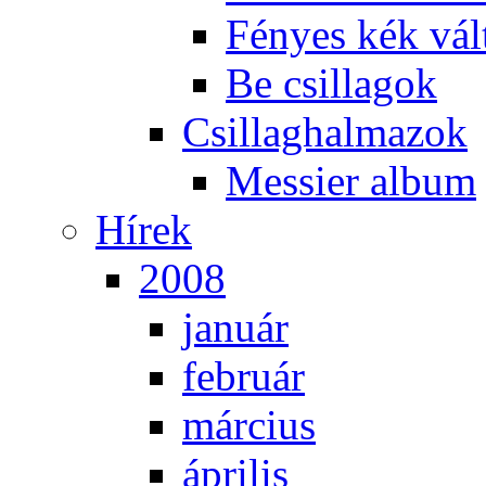
Fé­nyes kék vál­
Be csil­la­gok
Csil­lag­hal­ma­zok
Mes­si­er al­bum
Hí­rek
2008
ja­nu­ár
feb­ru­ár
már­ci­us
áp­ri­lis