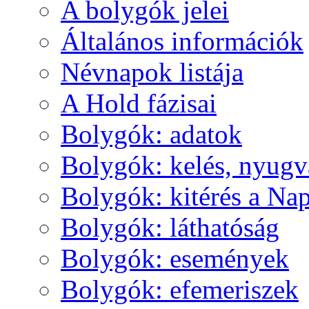
A boly­gók je­lei
Ál­ta­lá­nos in­for­má­ci­ók
Név­na­pok lis­tá­ja
A Hold fá­zi­sai
Boly­gók: ada­tok
Boly­gók: ke­lés, nyug­v
Boly­gók: ki­té­rés a Nap
Boly­gók: lát­ha­tó­ság
Boly­gók: ese­mé­nyek
Boly­gók: efe­me­ri­szek