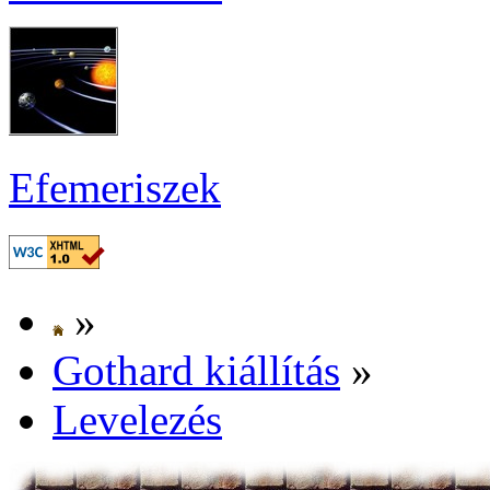
Efe­me­ri­szek
»
Got­hard ki­ál­lí­tás
»
Le­ve­le­zés