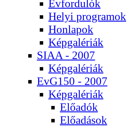
Év­for­du­lók
He­lyi prog­ra­mok
Hon­la­pok
Kép­ga­lé­ri­ák
SI­AA - 2007
Kép­ga­lé­ri­ák
EvG150 - 2007
Kép­ga­lé­ri­ák
Elő­adók
Elő­adá­sok