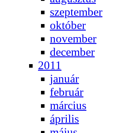
szep­tem­ber
ok­tó­ber
no­vem­ber
de­cem­ber
2011
ja­nu­ár
feb­ru­ár
már­ci­us
áp­ri­lis
má­jus