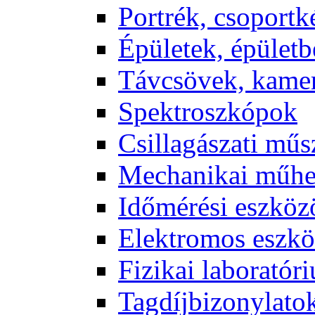
Port­rék, cso­port­k
Épü­le­tek, épü­let­b
Táv­csö­vek, ka­me­
Spekt­rosz­kó­pok
Csil­la­gá­sza­ti mű­
Me­cha­ni­kai mű­h
Idő­mé­ré­si esz­kö­
Elekt­ro­mos esz­kö
Fi­zi­kai la­bo­ra­tó­r
Tag­díj­bi­zony­la­to