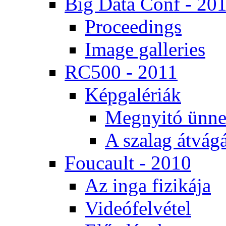
Big Da­ta Conf - 20
Pro­ce­e­dings
Image gal­le­ri­es
RC500 - 2011
Kép­ga­lé­ri­ák
Meg­nyi­tó ün­ne
A sza­lag át­vá­gá
Fo­u­ca­ult - 2010
Az in­ga fi­zi­ká­ja
Vi­de­ó­fel­vé­tel