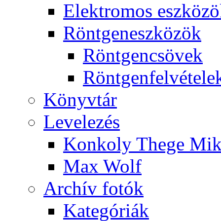
Elekt­ro­mos esz­kö­z
Rönt­gen­esz­kö­zök
Rönt­gen­csö­vek
Rönt­gen­fel­vé­te­le
Könyv­tár
Le­ve­le­zés
Kon­koly The­ge Mik­
Max Wolf
Ar­chív fo­tók
Ka­te­gó­ri­ák