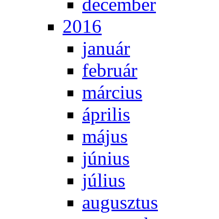
de­cem­ber
2016
ja­nu­ár
feb­ru­ár
már­ci­us
áp­ri­lis
má­jus
jú­ni­us
jú­li­us
au­gusz­tus