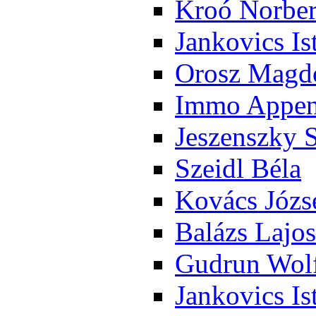
Kroó Nor­ber
Jan­ko­vics Is
Orosz Mag­do
Im­mo Ap­pen­
Je­szensz­ky 
Szeidl Bé­la
Ko­vács Jó­zs
Ba­lázs La­jos
Gud­run Wolf
Jan­ko­vics Is