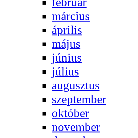
feb­ru­ár
már­ci­us
áp­ri­lis
má­jus
jú­ni­us
jú­li­us
au­gusz­tus
szep­tem­ber
ok­tó­ber
no­vem­ber