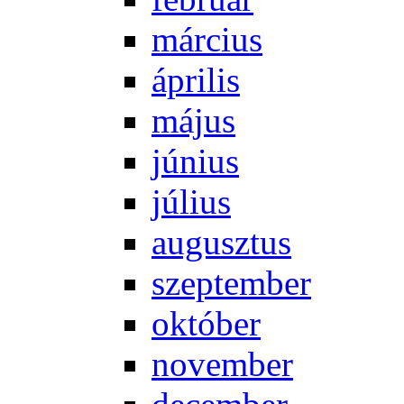
már­ci­us
áp­ri­lis
má­jus
jú­ni­us
jú­li­us
au­gusz­tus
szep­tem­ber
ok­tó­ber
no­vem­ber