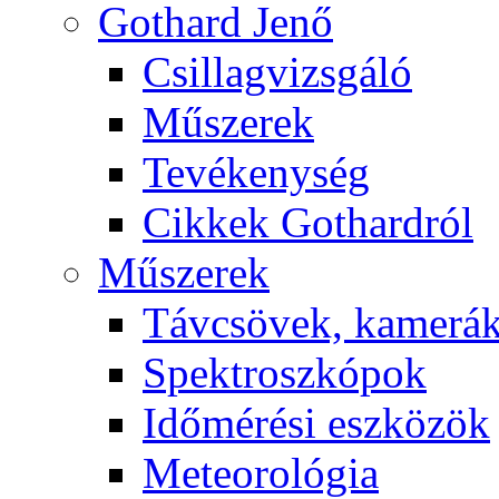
Got­hard Je­nő
Csil­lag­vizs­gá­ló
Mű­sze­rek
Te­vé­keny­ség
Cik­kek Got­hard­ról
Mű­sze­rek
Táv­csö­vek, ka­me­rá
Spekt­rosz­kó­pok
Idő­mé­ré­si esz­kö­zök
Me­te­o­ro­ló­gia