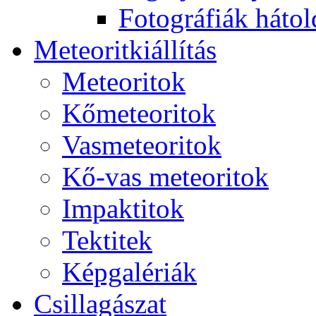
Fo­tog­rá­fi­ák hát­ol­
Me­te­o­rit­ki­ál­lí­tás
Me­te­o­ri­tok
Kő­me­te­o­ri­tok
Vas­me­te­o­ri­tok
Kő-vas me­te­o­ri­tok
Imp­ak­ti­tok
Tek­ti­tek
Kép­ga­lé­ri­ák
Csil­la­gá­szat