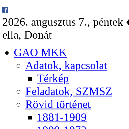
2026. au­gusz­tus 7., pén­tek ♦
el­la, Do­nát
GAO MKK
Ada­tok, kap­cso­lat
Tér­kép
Fel­ada­tok, SZMSZ
Rö­vid tör­té­net
1881-1909