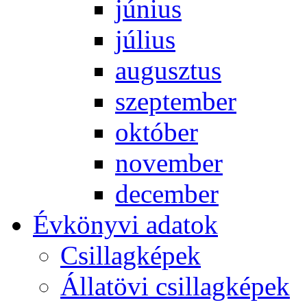
jú­ni­us
jú­li­us
au­gusz­tus
szep­tem­ber
ok­tó­ber
no­vem­ber
de­cem­ber
Év­köny­vi ada­tok
Csil­lag­ké­pek
Ál­lat­övi csil­lag­ké­pek