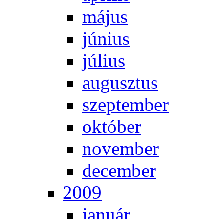
má­jus
jú­ni­us
jú­li­us
au­gusz­tus
szep­tem­ber
ok­tó­ber
no­vem­ber
de­cem­ber
2009
ja­nu­ár