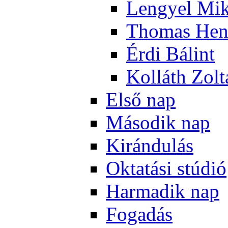
Len­gyel Mik
Tho­mas Hen
Ér­di Bá­lint
Kol­láth Zol­
El­ső nap
Má­so­dik nap
Ki­rán­du­lás
Ok­ta­tá­si stú­dió
Har­ma­dik nap
Fo­ga­dás