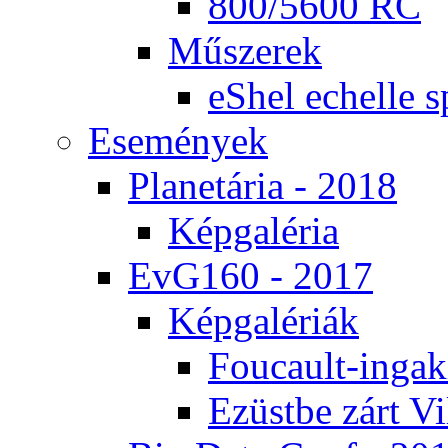
800/5600 RC
Mű­sze­rek
eS­hel echel­le s
Ese­mé­nyek
Pla­ne­tá­ria - 2018
Kép­ga­lé­ria
EvG160 - 2017
Kép­ga­lé­ri­ák
Fo­u­ca­ult-in­ga­kí
Ezüst­be zárt Vi