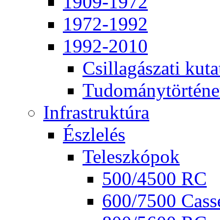
1909-1972
1972-1992
1992-2010
Csil­la­gá­sza­ti ku­ta
Tu­do­mány­tör­té­ne
Inf­ra­struk­tú­ra
Ész­le­lés
Te­lesz­kó­pok
500/4500 RC
600/7500 Cas­se