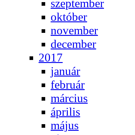
szep­tem­ber
ok­tó­ber
no­vem­ber
de­cem­ber
2017
ja­nu­ár
feb­ru­ár
már­ci­us
áp­ri­lis
má­jus