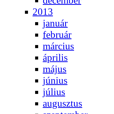
de­cem­ber
2013
ja­nu­ár
feb­ru­ár
már­ci­us
áp­ri­lis
má­jus
jú­ni­us
jú­li­us
au­gusz­tus