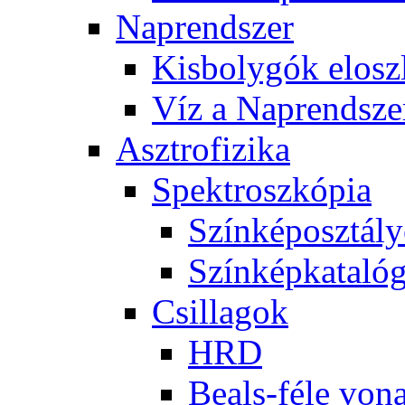
Nap­rend­szer
Kis­boly­gók el­osz­
Víz a Nap­rend­sze
Aszt­ro­fi­zi­ka
Spekt­rosz­kó­pia
Szín­kép­osz­tá­l
Szín­kép­ka­ta­ló­
Csil­la­gok
HRD
Be­als-fé­le vo­na