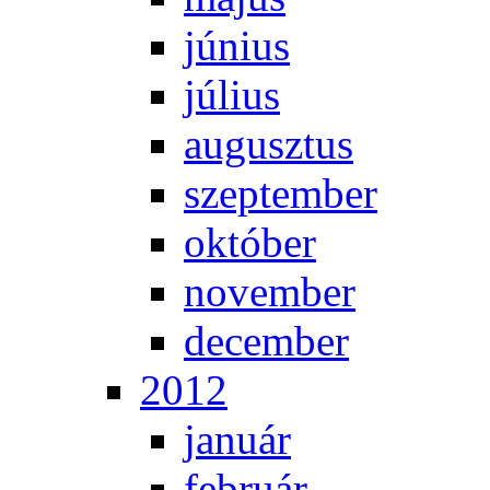
jú­ni­us
jú­li­us
au­gusz­tus
szep­tem­ber
ok­tó­ber
no­vem­ber
de­cem­ber
2012
ja­nu­ár
feb­ru­ár