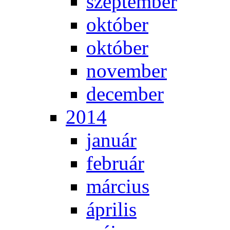
szep­tem­ber
ok­tó­ber
ok­tó­ber
no­vem­ber
de­cem­ber
2014
ja­nu­ár
feb­ru­ár
már­ci­us
áp­ri­lis