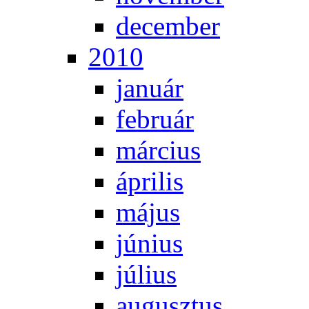
de­cem­ber
2010
ja­nu­ár
feb­ru­ár
már­ci­us
áp­ri­lis
má­jus
jú­ni­us
jú­li­us
au­gusz­tus