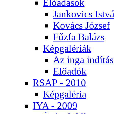
Elő­adá­sok
Jan­ko­vics Ist­v
Ko­vács Jó­zsef
Fűz­fa Ba­lázs
Kép­ga­lé­ri­ák
Az in­ga in­dí­tá­
Elő­adók
RSAP - 2010
Kép­ga­lé­ria
IYA - 2009