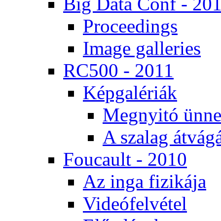
Big Da­ta Conf - 20
Pro­ce­e­dings
Image gal­le­ri­es
RC500 - 2011
Kép­ga­lé­ri­ák
Meg­nyi­tó ün­ne
A sza­lag át­vá­gá
Fo­u­ca­ult - 2010
Az in­ga fi­zi­ká­ja
Vi­de­ó­fel­vé­tel