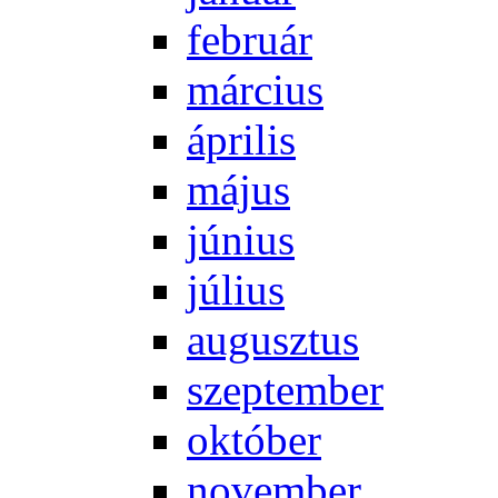
feb­ru­ár
már­ci­us
áp­ri­lis
má­jus
jú­ni­us
jú­li­us
au­gusz­tus
szep­tem­ber
ok­tó­ber
no­vem­ber