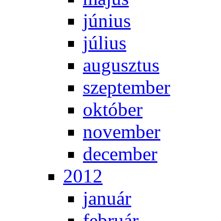
jú­ni­us
jú­li­us
au­gusz­tus
szep­tem­ber
ok­tó­ber
no­vem­ber
de­cem­ber
2012
ja­nu­ár
feb­ru­ár