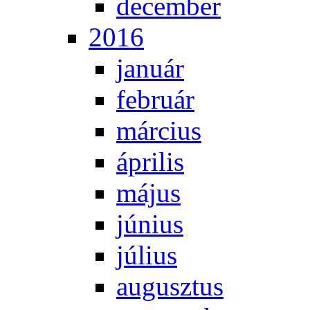
de­cem­ber
2016
ja­nu­ár
feb­ru­ár
már­ci­us
áp­ri­lis
má­jus
jú­ni­us
jú­li­us
au­gusz­tus