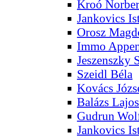
Kroó Nor­ber
Jan­ko­vics Is
Orosz Mag­do
Im­mo Ap­pen­
Je­szensz­ky 
Szeidl Bé­la
Ko­vács Jó­zs
Ba­lázs La­jos
Gud­run Wolf
Jan­ko­vics Is