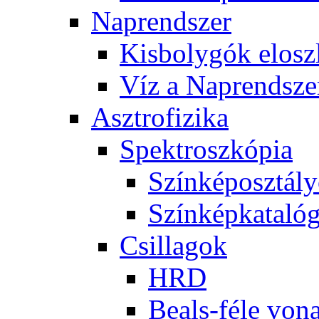
Nap­rend­szer
Kis­boly­gók el­osz­
Víz a Nap­rend­sze
Aszt­ro­fi­zi­ka
Spekt­rosz­kó­pia
Szín­kép­osz­tá­l
Szín­kép­ka­ta­ló­
Csil­la­gok
HRD
Be­als-fé­le vo­na