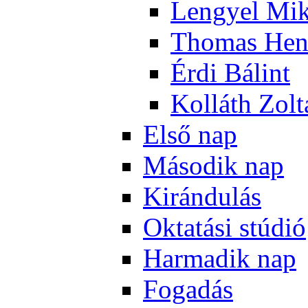
Len­gyel Mik
Tho­mas Hen
Ér­di Bá­lint
Kol­láth Zol­
El­ső nap
Má­so­dik nap
Ki­rán­du­lás
Ok­ta­tá­si stú­dió
Har­ma­dik nap
Fo­ga­dás