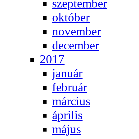
szep­tem­ber
ok­tó­ber
no­vem­ber
de­cem­ber
2017
ja­nu­ár
feb­ru­ár
már­ci­us
áp­ri­lis
má­jus