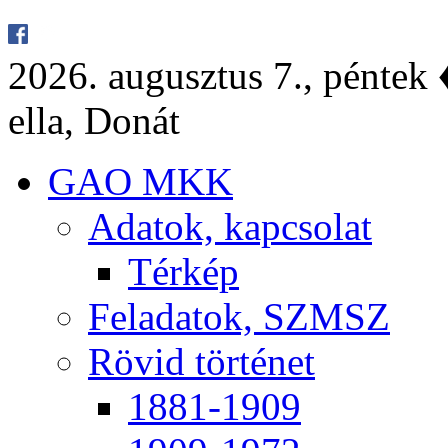
2026. au­gusz­tus 7., pén­tek ♦
el­la, Do­nát
GAO MKK
Ada­tok, kap­cso­lat
Tér­kép
Fel­ada­tok, SZMSZ
Rö­vid tör­té­net
1881-1909