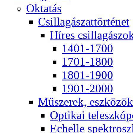
Ok­ta­tás
Csil­la­gá­szat­tör­té­net
Hí­res csil­la­gá­szo
1401-1700
1701-1800
1801-1900
1901-2000
Mű­sze­rek, esz­kö­zök
Op­ti­kai te­lesz­kó­
Echel­le spekt­rosz­