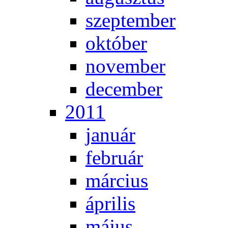
szep­tem­ber
ok­tó­ber
no­vem­ber
de­cem­ber
2011
ja­nu­ár
feb­ru­ár
már­ci­us
áp­ri­lis
má­jus