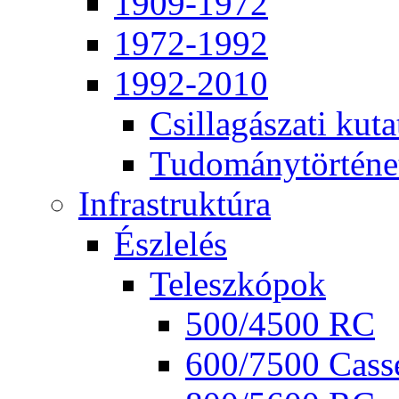
1909-1972
1972-1992
1992-2010
Csil­la­gá­sza­ti ku­ta
Tu­do­mány­tör­té­ne
Inf­ra­struk­tú­ra
Ész­le­lés
Te­lesz­kó­pok
500/4500 RC
600/7500 Cas­se