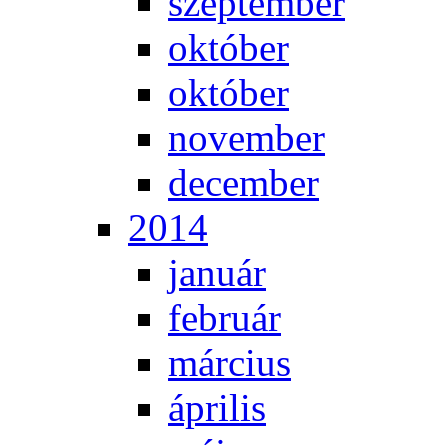
szep­tem­ber
ok­tó­ber
ok­tó­ber
no­vem­ber
de­cem­ber
2014
ja­nu­ár
feb­ru­ár
már­ci­us
áp­ri­lis