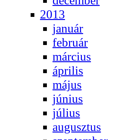
de­cem­ber
2013
ja­nu­ár
feb­ru­ár
már­ci­us
áp­ri­lis
má­jus
jú­ni­us
jú­li­us
au­gusz­tus