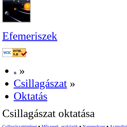
Efe­me­ri­szek
»
Csil­la­gá­szat
»
Ok­ta­tás
Csil­la­gá­szat ok­ta­tá­sa
Csil­la­gá­szat­tör­té­net
♦
Mű­sze­rek, esz­kö­zök
♦
Nap­rend­szer
♦
Aszt­ro­fi­z