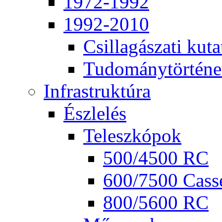
1972-1992
1992-2010
Csil­la­gá­sza­ti ku­ta
Tu­do­mány­tör­té­ne
Inf­ra­struk­tú­ra
Ész­le­lés
Te­lesz­kó­pok
500/4500 RC
600/7500 Cas­se
800/5600 RC