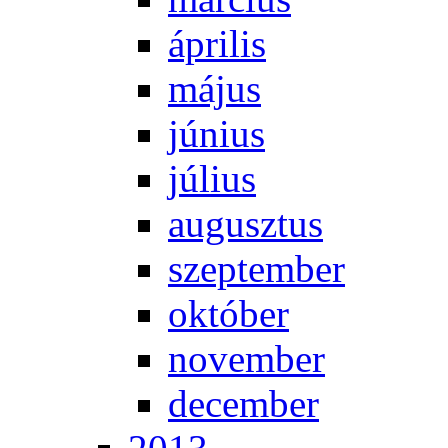
áp­ri­lis
má­jus
jú­ni­us
jú­li­us
au­gusz­tus
szep­tem­ber
ok­tó­ber
no­vem­ber
de­cem­ber