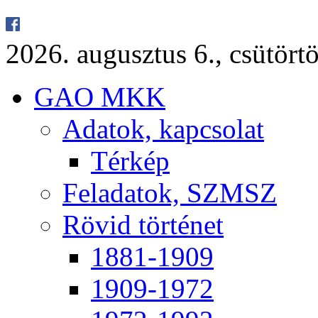
2026. au­gusz­tus 6., csü­tör­tö
GAO MKK
Ada­tok, kap­cso­lat
Tér­kép
Fel­ada­tok, SZMSZ
Rö­vid tör­té­net
1881-1909
1909-1972