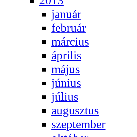
2013
ja­nu­ár
feb­ru­ár
már­ci­us
áp­ri­lis
má­jus
jú­ni­us
jú­li­us
au­gusz­tus
szep­tem­ber