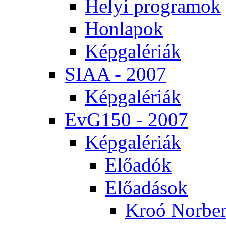
He­lyi prog­ra­mok
Hon­la­pok
Kép­ga­lé­ri­ák
SI­AA - 2007
Kép­ga­lé­ri­ák
EvG150 - 2007
Kép­ga­lé­ri­ák
Elő­adók
Elő­adá­sok
Kroó Nor­ber