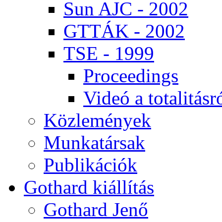
Sun AJC - 2002
GT­TÁK - 2002
TSE - 1999
Pro­ce­e­dings
Vi­deó a to­ta­li­tás­r
Köz­le­mé­nyek
Mun­ka­tár­sak
Pub­li­ká­ci­ók
Got­hard ki­ál­lí­tás
Got­hard Je­nő