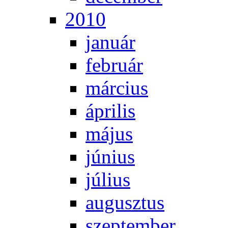
2010
ja­nu­ár
feb­ru­ár
már­ci­us
áp­ri­lis
má­jus
jú­ni­us
jú­li­us
au­gusz­tus
szep­tem­ber