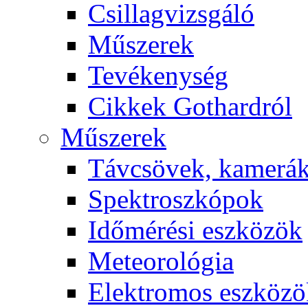
Csil­lag­vizs­gá­ló
Mű­sze­rek
Te­vé­keny­ség
Cik­kek Got­hard­ról
Mű­sze­rek
Táv­csö­vek, ka­me­rá
Spekt­rosz­kó­pok
Idő­mé­ré­si esz­kö­zök
Me­te­o­ro­ló­gia
Elekt­ro­mos esz­kö­z