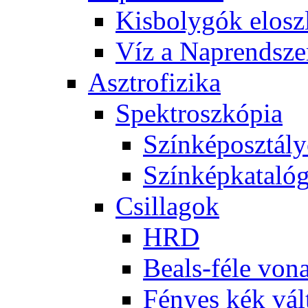
Kis­boly­gók el­osz­
Víz a Nap­rend­sze
Aszt­ro­fi­zi­ka
Spekt­rosz­kó­pia
Szín­kép­osz­tá­l
Szín­kép­ka­ta­ló­
Csil­la­gok
HRD
Be­als-fé­le vo­na
Fé­nyes kék vál­