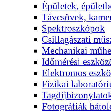
Épü­le­tek, épü­let­b
Táv­csö­vek, ka­me­
Spekt­rosz­kó­pok
Csil­la­gá­sza­ti mű­
Me­cha­ni­kai mű­h
Idő­mé­ré­si esz­kö­
Elekt­ro­mos esz­kö
Fi­zi­kai la­bo­ra­tó­r
Tag­díj­bi­zony­la­to
Fo­tog­rá­fi­ák hát­ol­