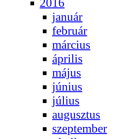
2016
ja­nu­ár
feb­ru­ár
már­ci­us
áp­ri­lis
má­jus
jú­ni­us
jú­li­us
au­gusz­tus
szep­tem­ber