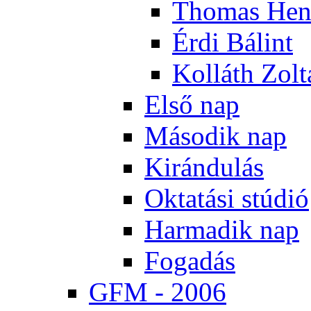
Tho­mas Hen
Ér­di Bá­lint
Kol­láth Zol­
El­ső nap
Má­so­dik nap
Ki­rán­du­lás
Ok­ta­tá­si stú­dió
Har­ma­dik nap
Fo­ga­dás
GFM - 2006