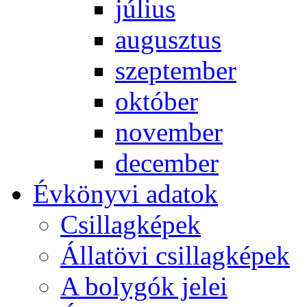
jú­li­us
au­gusz­tus
szep­tem­ber
ok­tó­ber
no­vem­ber
de­cem­ber
Év­köny­vi ada­tok
Csil­lag­ké­pek
Ál­lat­övi csil­lag­ké­pek
A boly­gók je­lei