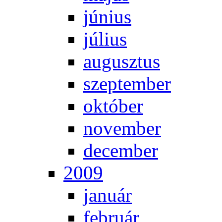
jú­ni­us
jú­li­us
au­gusz­tus
szep­tem­ber
ok­tó­ber
no­vem­ber
de­cem­ber
2009
ja­nu­ár
feb­ru­ár