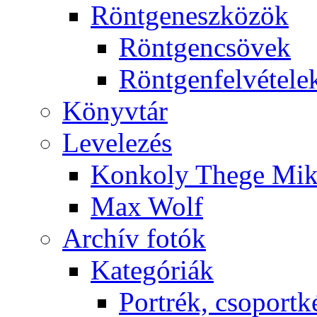
Rönt­gen­esz­kö­zök
Rönt­gen­csö­vek
Rönt­gen­fel­vé­te­le
Könyv­tár
Le­ve­le­zés
Kon­koly The­ge Mik­
Max Wolf
Ar­chív fo­tók
Ka­te­gó­ri­ák
Port­rék, cso­port­k