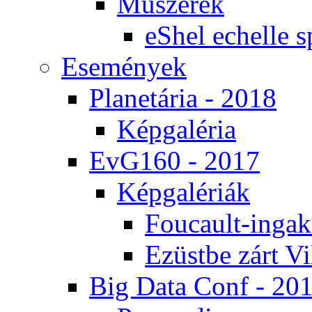
Mű­sze­rek
eS­hel echel­le s
Ese­mé­nyek
Pla­ne­tá­ria - 2018
Kép­ga­lé­ria
EvG160 - 2017
Kép­ga­lé­ri­ák
Fo­u­ca­ult-in­ga­kí
Ezüst­be zárt Vi
Big Da­ta Conf - 20