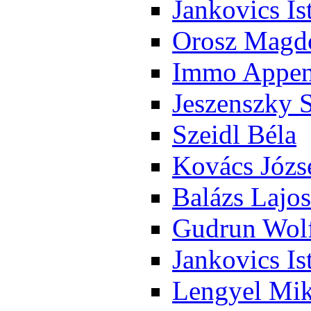
Jan­ko­vics Is
Orosz Mag­do
Im­mo Ap­pen­
Je­szensz­ky 
Szeidl Bé­la
Ko­vács Jó­zs
Ba­lázs La­jos
Gud­run Wolf
Jan­ko­vics Is
Len­gyel Mik