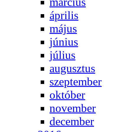
már­ci­us
áp­ri­lis
má­jus
jú­ni­us
jú­li­us
au­gusz­tus
szep­tem­ber
ok­tó­ber
no­vem­ber
de­cem­ber