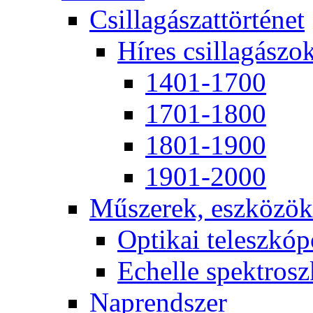
Csil­la­gá­szat­tör­té­net
Hí­res csil­la­gá­szo
1401-1700
1701-1800
1801-1900
1901-2000
Mű­sze­rek, esz­kö­zök
Op­ti­kai te­lesz­kó­
Echel­le spekt­rosz­
Nap­rend­szer