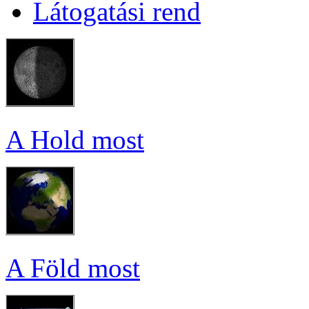
Lá­to­ga­tá­si rend
A Hold most
A Föld most