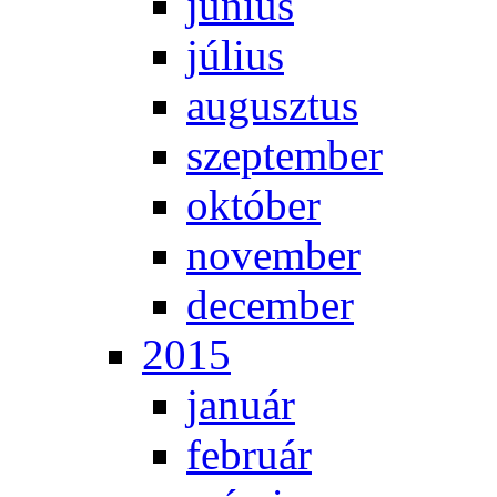
jú­ni­us
jú­li­us
au­gusz­tus
szep­tem­ber
ok­tó­ber
no­vem­ber
de­cem­ber
2015
ja­nu­ár
feb­ru­ár