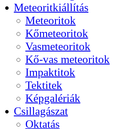
Me­te­o­rit­ki­ál­lí­tás
Me­te­o­ri­tok
Kő­me­te­o­ri­tok
Vas­me­te­o­ri­tok
Kő-vas me­te­o­ri­tok
Imp­ak­ti­tok
Tek­ti­tek
Kép­ga­lé­ri­ák
Csil­la­gá­szat
Ok­ta­tás