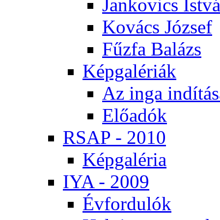
Jan­ko­vics Ist­v
Ko­vács Jó­zsef
Fűz­fa Ba­lázs
Kép­ga­lé­ri­ák
Az in­ga in­dí­tá­
Elő­adók
RSAP - 2010
Kép­ga­lé­ria
IYA - 2009
Év­for­du­lók