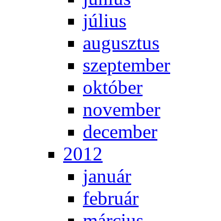
jú­li­us
au­gusz­tus
szep­tem­ber
ok­tó­ber
no­vem­ber
de­cem­ber
2012
ja­nu­ár
feb­ru­ár
már­ci­us