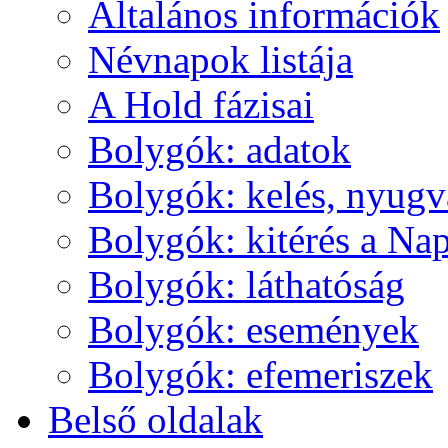
Ál­ta­lá­nos in­for­má­ci­ók
Név­na­pok lis­tá­ja
A Hold fá­zi­sai
Boly­gók: ada­tok
Boly­gók: ke­lés, nyug­v
Boly­gók: ki­té­rés a Nap
Boly­gók: lát­ha­tó­ság
Boly­gók: ese­mé­nyek
Boly­gók: efe­me­ri­szek
Bel­ső ol­da­lak