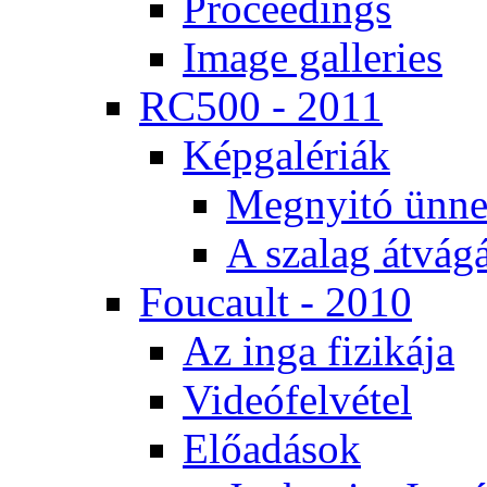
Pro­ce­e­dings
Image gal­le­ri­es
RC500 - 2011
Kép­ga­lé­ri­ák
Meg­nyi­tó ün­ne
A sza­lag át­vá­gá
Fo­u­ca­ult - 2010
Az in­ga fi­zi­ká­ja
Vi­de­ó­fel­vé­tel
Elő­adá­sok