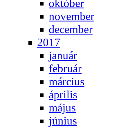
ok­tó­ber
no­vem­ber
de­cem­ber
2017
ja­nu­ár
feb­ru­ár
már­ci­us
áp­ri­lis
má­jus
jú­ni­us