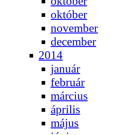
ok­tó­ber
ok­tó­ber
no­vem­ber
de­cem­ber
2014
ja­nu­ár
feb­ru­ár
már­ci­us
áp­ri­lis
má­jus