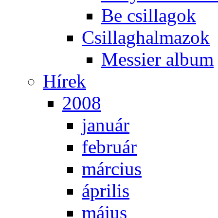
Be csil­la­gok
Csil­lag­hal­ma­zok
Mes­si­er al­bum
Hí­rek
2008
ja­nu­ár
feb­ru­ár
már­ci­us
áp­ri­lis
má­jus