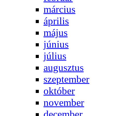
már­ci­us
áp­ri­lis
má­jus
jú­ni­us
jú­li­us
au­gusz­tus
szep­tem­ber
ok­tó­ber
no­vem­ber
de­cem­ber