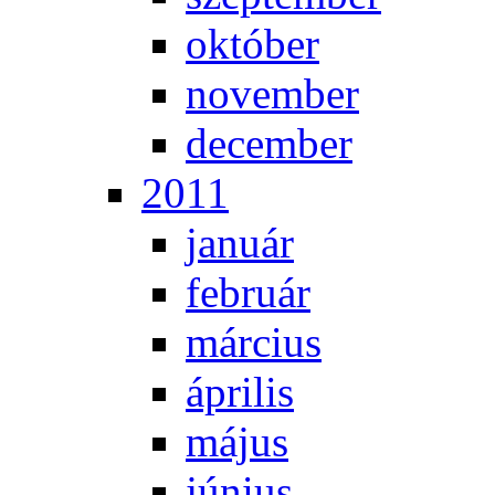
ok­tó­ber
no­vem­ber
de­cem­ber
2011
ja­nu­ár
feb­ru­ár
már­ci­us
áp­ri­lis
má­jus
jú­ni­us